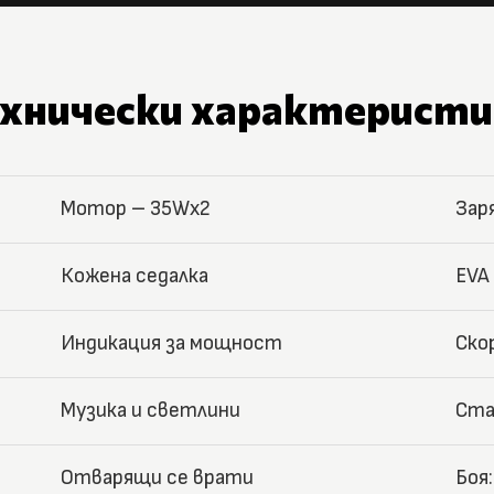
ехнически характеристи
Мотор – 35Wx2
Зар
Кожена седалка
EVA
Индикация за мощност
Ско
Музика и светлини
Ста
Отварящи се врати
Боя