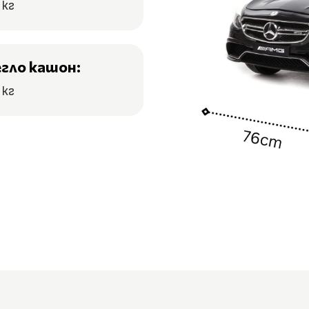
 кг
егло кашон:
 кг