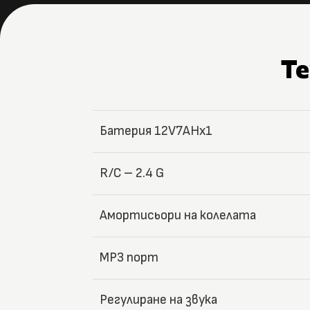
Т
Батерия 12V7AHx1
R/C – 2.4 G
Амортисьори на колелата
MP3 порт
Регулиране на звука