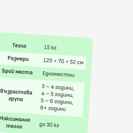
Тегло
15 кг
Размери
120 × 70 × 52 см
Брой места
Едноместни
3 – 4 години,
Възрастова
4 – 5 години,
група
5 – 6 години,
6+ години
Максимално
до 30 кг
тегло