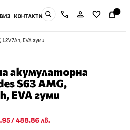
phone
person
favorite
U
ВИЗ
КОНТАКТИ
 12V7Ah, EVA гуми
на акумулаторна
des S63 AMG,
h, EVA гуми
.95
/
488.86 лв.