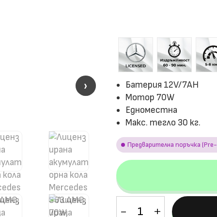
›
›
Батерия 12V/7AH
Мотор 70W
Едноместна
Макс. тегло 30 кг.
Предварителна поръчка (Pre-
количество
за