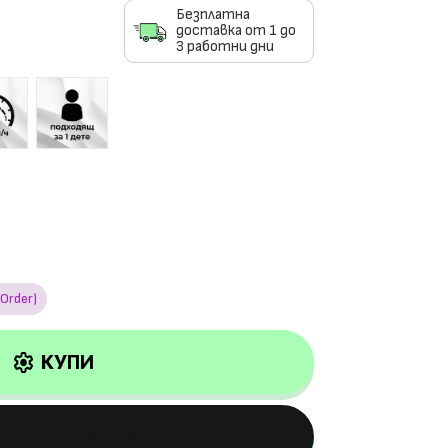
Безплатна
доставка от 1 до
3 работни дни
Order)
settings
КУПИ
КУПИ