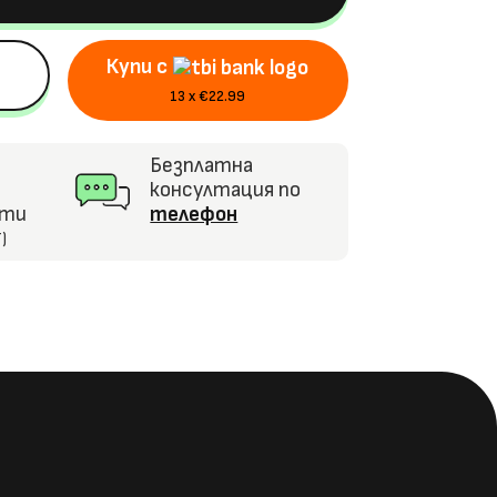
Купи с
13 x €22.99
Безплатна
консултация по
кти
телефон
)