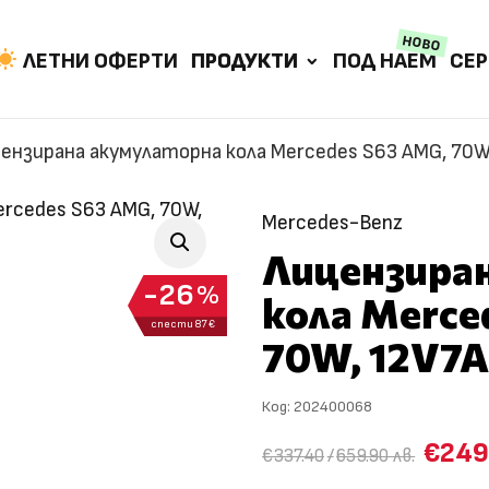
НОВО
ЛЕТНИ ОФЕРТИ
ПРОДУКТИ
ПОД НАЕМ
СЕР
ензирана акумулаторна кола Mercedes S63 AMG, 70W,
Mercedes-Benz
Лицензира
26
%
кола Merce
спести 87 €
70W, 12V7A
Код:
202400068
€249
€337.40
/
659.90 лв.