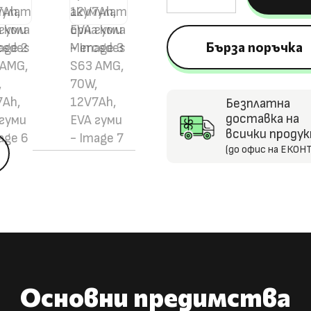
Лицензирана
акумулаторна
Бърза поръчка
кола
Mercedes
S63
Безплатна
AMG,
доставка на
70W,
всички проду
5
(до офис на ЕКОНТ
12V7Ah,
EVA
гуми
Основни предимства