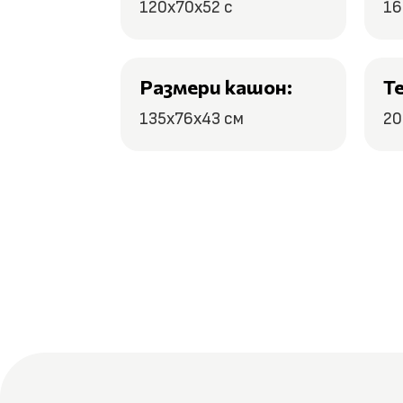
120x70x52 с
16
Размери кашон:
Т
135x76x43 см
20