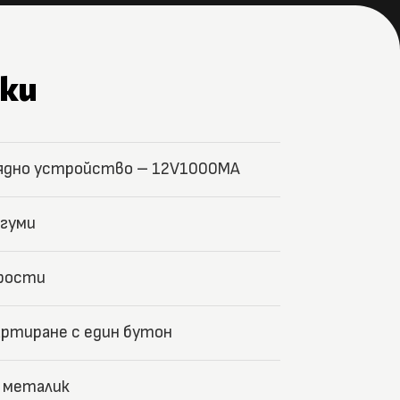
ки
ядно устройство – 12V1000MA
 гуми
рости
ртиране с един бутон
: металик