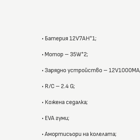
• Батерия 12V7AH*1;
• Мотор – 35W*2;
• Зарядно устройство – 12V1000MA
• R/C – 2.4 G;
• Кожена седалка;
• EVA гуми;
• Амортисьори на колелата;