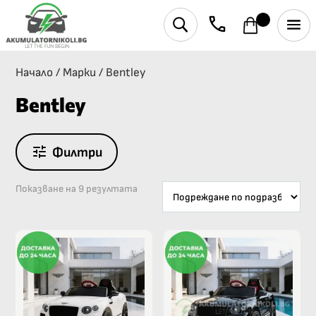
phone
U
Начало
/
Марки
/
Bentley
Bentley
Филтри
Показване на 9 резултата