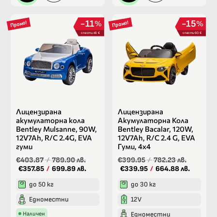
11
15
%
%
Промо!
Промо!
спести 46 €
спести 60 €
Лицензирана
Лицензирана
акумулаторна кола
Акумулаторна Кола
Bentley Mulsanne, 90W,
Bentley Bacalar, 120W,
12V7Ah, R/C 2.4G, EVA
12V7Ah, R/C 2.4 G, EVA
гуми
Гуми, 4х4
€403.87
/
789.90 лв.
€399.95
/
782.23 лв.
€357.85
/
699.89 лв.
€339.95
/
664.88 лв.
до 50 кг
до 30 кг
Едноместни
12V
Наличен
Едноместни