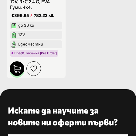
12V, R/C 2.4 G, EVA
Гуми, 4х4,
€399.95
/
782.23 лв.
до 30 кг
12V
Едноместни
Предв. поръчка (Pre Order)
Искате да научите за
новите ни оферти първи?