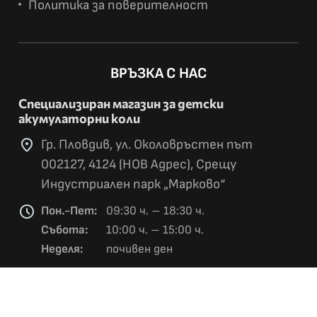
Политика за поверителност
ВРЪЗКА С НАС
Специализиран магазин за детски
акумулаторни коли
location_on
Гр. Пловдив, ул. Околовръстен път
002127, 4124 (НОВ Адрес), Срещу
Индустриален парк „Марково“
schedule
Пон.-Пет:
09:30 ч. – 18:30 ч.
Събота:
10:00 ч. – 15:00 ч.
Неделя:
почивен ден
phone
За поръчки и информация:
0877 787 889