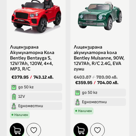
Лицензирана
Лицензирана
Акумулаторна Кола
акумулаторна кола
Bentley Bentayga S,
Bentley Mulsanne, 90W,
12V/7Ah, 120W, 4×4,
12V7Ah, R/C 2.4G, EVA
MP3, R/C
гуми
€379.95
/
743.12 лв.
€403.87
/
789.90 лв.
€359.95
/
704.00 лв.
до 50 кг
до 50 кг
12V
Едноместни
Едноместни
Наличен
Наличен