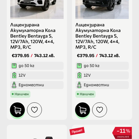
Лицензирана
Лицензирана
Акумулаторна Кола
Акумулаторна Кола
Bentley Bentayga S,
Bentley Bentayga S,
12V/7Ah, 120W, 4×4,
12V/7Ah, 120W, 4×4,
MP3, R/C
MP3, R/C
€379.95
/
743.12 лв.
€379.95
/
743.12 лв.
до 50 кг
до 50 кг
12V
12V
Едноместни
Едноместни
Наличен
Наличен
11
%
Промо!
спести 44 €