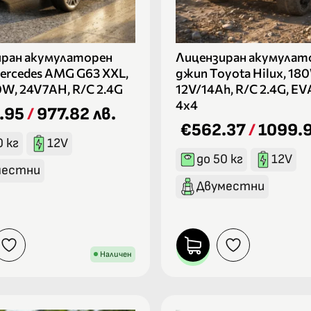
иран акумулаторен
Лицензиран акумулат
ercedes AMG G63 XXL,
джип Toyota Hilux, 18
0W, 24V7AH, R/C 2.4G
12V/14Ah, R/C 2.4G, EV
4х4
.95
/
977.82 лв.
€562.37
/
1099.9
0 кг
12V
до 50 кг
12V
местни
Двуместни
Наличен