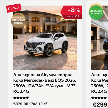
Промо!
8
%
спести 30 €
Лицензирана Акумулаторна
Лиценз
Кола Mercedes-Benz EQS 2026,
Кола Me
250W, 12V/7Ah, EVA гуми, MP3,
250W, 1
RC 2.4G
RC 2.4G
Оценено на
Оценено на
€299
€379.95
/
743.12 лв.
5.00
5.00
от 5
от 5