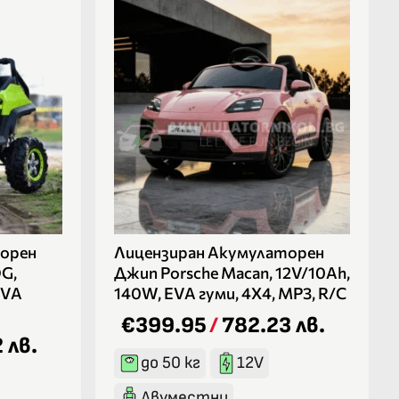
орен
Лицензиран Акумулаторен
G,
Джип Porsche Macan, 12V/10Ah,
EVA
140W, EVA гуми, 4X4, MP3, R/C
€399.95
/
782.23 лв.
 лв.
до 50 кг
12V
Двуместни