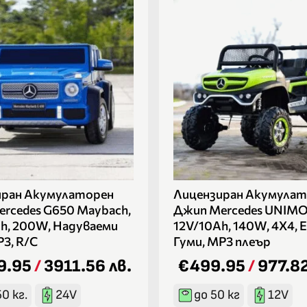
иран Акумулаторен
Лицензиран Акумулат
rcedes G650 Maybach,
Джип Mercedes UNIMO
h, 200W, Надуваеми
12V/10Ah, 140W, 4X4, 
Р3, R/C
Гуми, MP3 плеър
9.95
/
3911.56 лв.
€499.95
/
977.82
0 кг.
24V
до 50 кг
12V