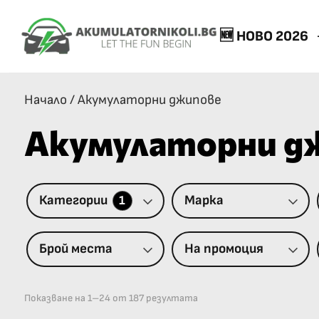
🆕 НОВО 2026
Начало
/
Акумулаторни джипове
Акумулаторни д
Категории
Марка
1
Брой места
На промоция
Показване на 1–24 от 187 резултата