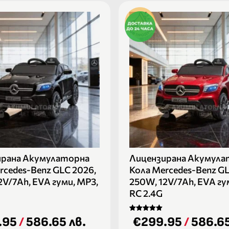
ирана Акумулаторна
Лицензирана Акумула
rcedes-Benz GLC 2026,
Кола Mercedes-Benz GL
2V/7Ah, EVA гуми, MP3,
250W, 12V/7Ah, EVA гу
RC 2.4G
Оценено на
.95
/
586.65 лв.
€299.95
/
586.65
5.00
от 5