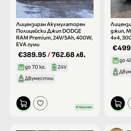
Лицензиран Акумулаторен
Лиценз
Полицейски Джип DODGE
джип, M
RAM Premium, 24V/5Ah, 400W,
4х4, 30
EVA гуми
€499
€389.95
/
762.68 лв.
до 4
до 70 кг.
24V
Дву
Двуместни
Наличен