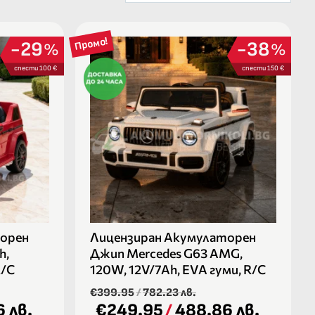
Промо!
29
38
%
%
спести 100 €
спести 150 €
орен
Лицензиран Акумулаторен
h,
Джип Mercedes G63 AMG,
R/C
120W, 12V/7Ah, EVA гуми, R/C
€399.95
/
782.23 лв.
 лв.
€249.95
/
488.86 лв.