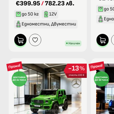
€399.95
/
782.23 лв.
от 5
до 5
до 50 кг
12V
Едн
Едноместни, Двуместни
Наличен
Промо!
Промо!
13
%
спести 100 €