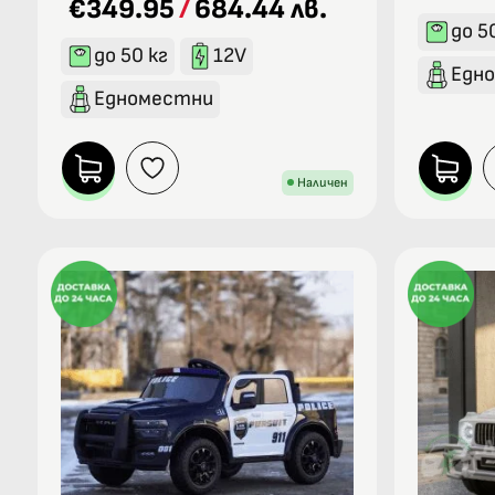
€349.95
/
684.44 лв.
до 5
до 50 кг
12V
Едн
Едноместни
Наличен