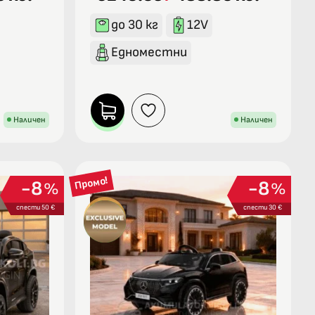
до 30 кг
12V
Едноместни
Наличен
Наличен
Промо!
8
8
%
%
спести 50 €
спести 30 €