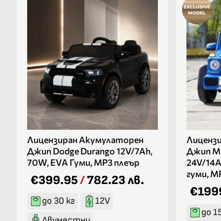
Лицензиран Акумулаторен
Лиценз
Джип Dodge Durango 12V/7Ah,
Джип Me
70W, EVA Гуми, MP3 плеър
24V/14A
гуми, М
€399.95
/
782.23 лв.
€199
до 30 кг
12V
до 15
Двуместни