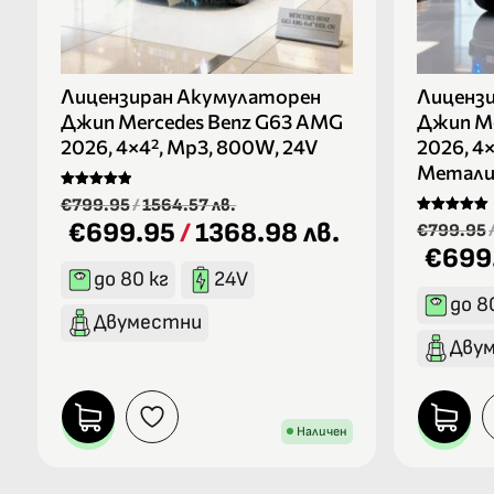
Лицензиран Акумулаторен
Лиценз
Джип Mercedes Benz G63 AMG
Джип Me
2026, 4×4², Mp3, 800W, 24V
2026, 4
Метали
Оценено на
€799.95
/
1564.57 лв.
5.00
€699.95
/
1368.98 лв.
Оценено на
от 5
€799.95
5.00
€699
от 5
до 80 кг
24V
до 8
Двуместни
Дву
Наличен