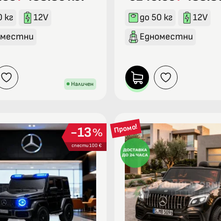
0 кг
12V
до 50 кг
12V
оместни
Едноместни
Наличен
Промо!
13
%
спести 100 €