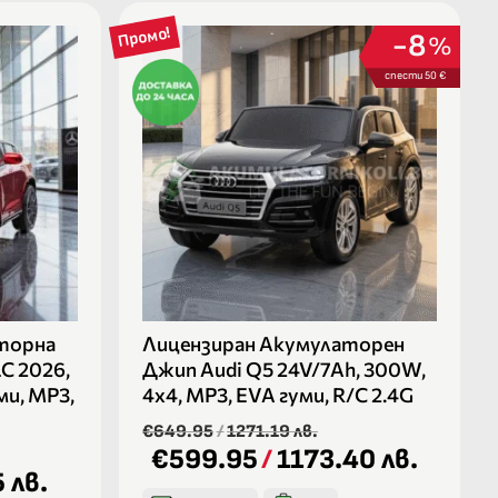
Промо!
8
%
спести 50 €
торна
Лицензиран Акумулаторен
C 2026,
Джип Audi Q5 24V/7Ah, 300W,
ми, MP3,
4х4, МР3, EVA гуми, R/C 2.4G
€649.95
/
1271.19 лв.
€599.95
/
1173.40 лв.
 лв.