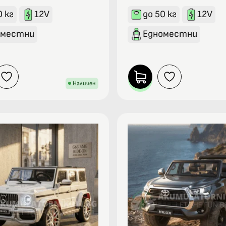
0 кг
12V
до 50 кг
12V
оместни
Едноместни
Наличен