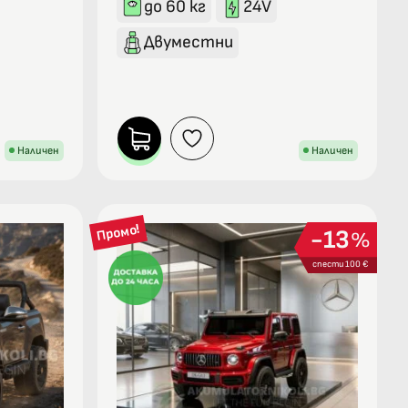
до 60 кг
24V
Двуместни
Наличен
Наличен
Промо!
13
%
спести 100 €