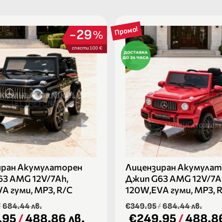
Промо!
29
%
спести 100 €
иран Акумулаторен
Лицензиран Акумулат
3 AMG 12V/7Ah,
Джип G63 AMG 12V/7A
A гуми, МР3, R/C
120W,EVA гуми, МР3, 
/
684.44 лв.
€349.95
/
684.44 лв.
.95
/
488.86 лв.
€249.95
/
488.86