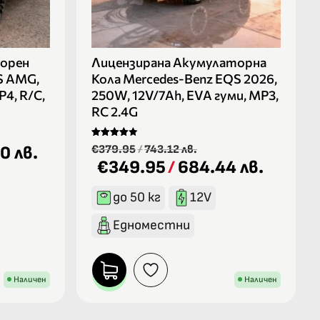
орен
Лицензирана Акумулаторна
S AMG,
Кола Mercedes-Benz EQS 2026,
P4, R/C,
250W, 12V/7Ah, EVA гуми, MP3,
RC 2.4G
Оценено
0 лв.
€379.95
/
743.12 лв.
на
€349.95
/
684.44 лв.
4.00
от 5
до 50 кг
12V
Едноместни
Наличен
Наличен