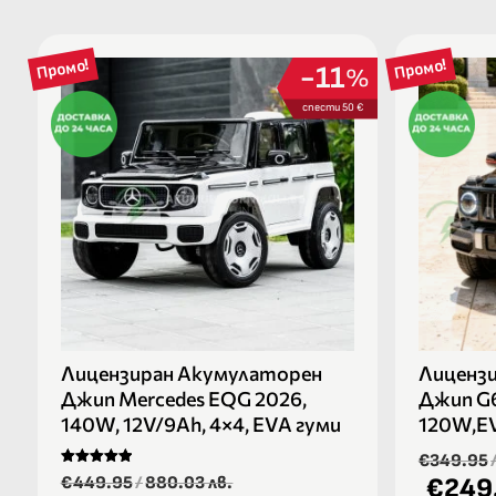
Промо!
Промо!
11
%
спести 50 €
Лицензиран Акумулаторен
Лиценз
Джип Mercedes EQG 2026,
Джип G6
140W, 12V/9Ah, 4×4, EVA гуми
120W,EV
€349.95
Оценено на
€449.95
/
880.03 лв.
€249
5.00