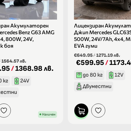
иран Акумулаторен
Лицензиран Акумулат
rcedes Benz G63 AMG
Джип Mercedes GLC63
×4, 800W, 24V,
500W, 24V/7Ah, 4х4, M
к боя
EVA гуми
€649.95
/
1271.19 лв.
/
1564.57 лв.
€599.95
/
1173.4
.95
/
1368.98 лв.
до 80 кг
12V
0 кг
24V
Двуместни
местни
Наличен