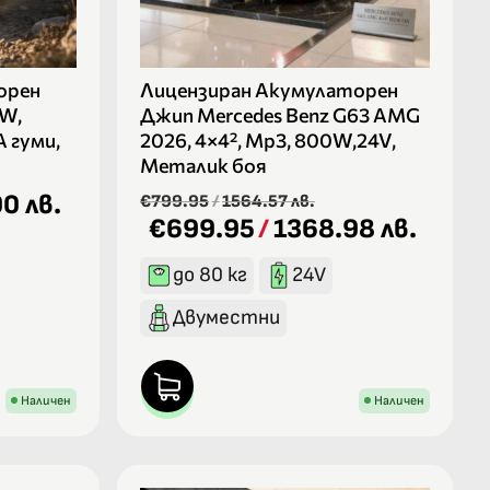
орен
Лицензиран Акумулаторен
0W,
Джип Mercedes Benz G63 AMG
A гуми,
2026, 4×4², Mp3, 800W,24V,
Металик боя
0 лв.
€799.95
/
1564.57 лв.
€699.95
/
1368.98 лв.
до 80 кг
24V
Двуместни
Наличен
Наличен