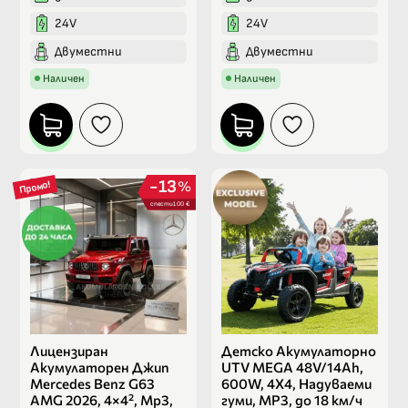
24V
24V
Двуместни
Двуместни
Наличен
Наличен
13
%
Промо!
спести 100 €
Лицензиран
Детско Акумулаторно
Акумулаторен Джип
UTV MEGA 48V/14Ah,
Mercedes Benz G63
600W, 4X4, Надуваеми
AMG 2026, 4×4², Mp3,
гуми, МР3, до 18 км/ч