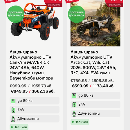
спести 150 €
спести 170 €
Лицензирано
Лицензирано
Акумулаторно UTV
Акумулаторно UTV
Can-Am MAVERICK
Arctic Cat, Wild Cat
24V/14Ah, 640W,
2026, 800W, 24V14Ah,
Надуваеми гуми,
R/C, 4X4, EVA гуми
Безчеткови мотори
€769.95
/
1505.89 лв.
€999.95
/
1955.73 лв.
€599.95
/
1173.40 лв.
€849.95
/
1662.36 лв.
до 80 кг
до 80 кг
24V
24V
Двуместни
Двуместни
Наличен
Наличен