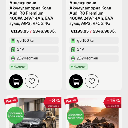
Лицензирана
Лицензирана
Акумулаторна Кола
Акумулаторна Кола
Audi R8 Premium,
Audi R8 Premium,
400W, 24V/14Ah, EVA
400W, 24V/14Ah, EVA
гуми, MP3, R/C 2.4G
гуми, MP3, R/C 2.4G
€1199.95
/
2346.90 лв.
€1199.95
/
2346.90 лв.
до 100 кг
до 100 кг
24V
24V
Двуместни
Двуместни
Наличен
Наличен
8
16
%
%
Промо!
Промо!
спести 50 €
спести 250 €