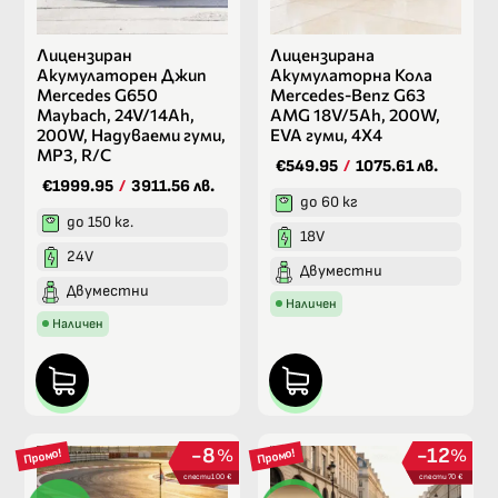
Лицензиран
Лицензирана
Акумулаторен Джип
Акумулаторна Кола
Mercedes G650
Mercedes-Benz G63
Maybach, 24V/14Ah,
AMG 18V/5Ah, 200W,
200W, Надуваеми гуми,
EVA гуми, 4X4
МР3, R/C
€549.95
/
1075.61 лв.
€1999.95
/
3911.56 лв.
до 60 кг
до 150 кг.
18V
24V
Двуместни
Двуместни
Наличен
Наличен
8
12
%
%
Промо!
Промо!
спести 100 €
спести 70 €