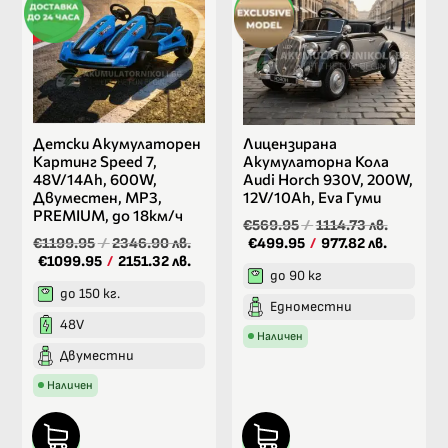
Детски Акумулаторен
Лицензирана
Картинг Speed 7,
Акумулаторна Кола
48V/14Ah, 600W,
Audi Horch 930V, 200W,
Двуместен, MP3,
12V/10Ah, Eva Гуми
PREMIUM, до 18км/ч
€569.95
/
1114.73 лв.
€1199.95
/
2346.90 лв.
€499.95
/
977.82 лв.
€1099.95
/
2151.32 лв.
до 90 кг
до 150 кг.
Едноместни
48V
Наличен
Двуместни
Наличен