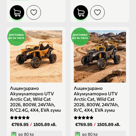
Лицензирано
Лицензирано
Акумулаторно UTV
Акумулаторно UTV
Arctic Cat, Wild Cat
Arctic Cat, Wild Cat
2026, 800W, 24V7Ah,
2026, 800W, 24V7Ah,
R/C2.4G, 4X4, EVA гуми
R/C, 4X4, EVA гуми
Оценено на
Оценено на
€769.95
/
1505.89 лв.
€769.95
/
1505.89 лв.
5.00
5.00
от 5
от 5
до 80 кг
до 80 кг