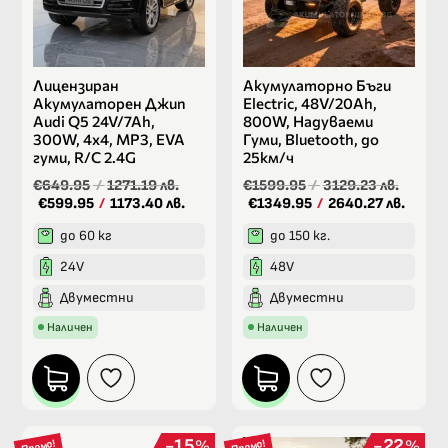
Лицензиран
Акумулаторно Бъги
Акумулаторен Джип
Electric, 48V/20Ah,
Audi Q5 24V/7Ah,
800W, Надуваеми
300W, 4х4, МР3, EVA
Гуми, Bluetooth, до
гуми, R/C 2.4G
25км/ч
€649.95
/
1271.19 лв.
€1599.95
/
3129.23 лв.
€599.95
/
1173.40 лв.
€1349.95
/
2640.27 лв.
до 60 кг
до 150 кг.
24V
48V
Двуместни
Двуместни
Наличен
Наличен
15
22
%
%
Промо!
Промо!