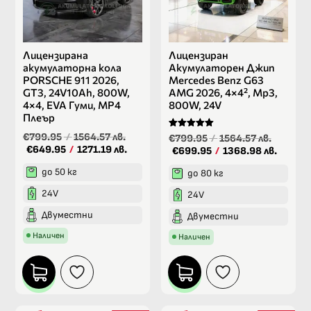
Лицензирана
Лицензиран
акумулаторна кола
Акумулаторен Джип
PORSCHE 911 2026,
Mercedes Benz G63
GT3, 24V10Ah, 800W,
AMG 2026, 4×4², Mp3,
4×4, EVA Гуми, MP4
800W, 24V
Плеър
€799.95
/
1564.57 лв.
Оценено на
€799.95
/
1564.57 лв.
5.00
€649.95
/
1271.19 лв.
€699.95
/
1368.98 лв.
от 5
до 50 кг
до 80 кг
24V
24V
Двуместни
Двуместни
Наличен
Наличен