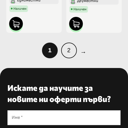
Едноместни
Двуместни
Наличен
Наличен
1
2
→
Искате да научите за
новите ни оферти първи?