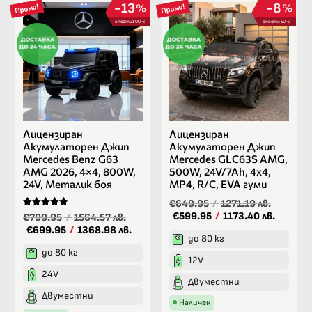
13
8
%
%
Промо!
Промо!
спести 100 €
спести 50 €
Лицензиран
Лицензиран
Акумулаторен Джип
Акумулаторен Джип
Mercedes Benz G63
Mercedes GLC63S AMG,
AMG 2026, 4×4, 800W,
500W, 24V/7Ah, 4х4,
24V, Металик боя
MP4, R/C, EVA гуми
€649.95
/
1271.19 лв.
Оценено на
€599.95
/
1173.40 лв.
€799.95
/
1564.57 лв.
5.00
€699.95
/
1368.98 лв.
от 5
до 80 кг
до 80 кг
12V
24V
Двуместни
Двуместни
Наличен