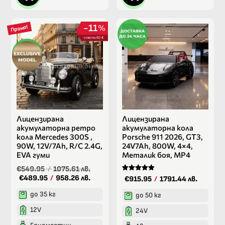
11
%
Промо!
спести 60 €
Лицензирана
Лицензирана
акумулаторна ретро
акумулаторна кола
кола Mercedes 300S ,
Porsche 911 2026, GT3,
90W, 12V/7Ah, R/C 2.4G,
24V7Ah, 800W, 4×4,
EVA гуми
Металик боя, MP4
€549.95
/
1075.61 лв.
€489.95
/
958.26 лв.
Оценено на
€915.95
/
1791.44 лв.
5.00
от 5
до 35 кг
до 50 кг
12V
24V