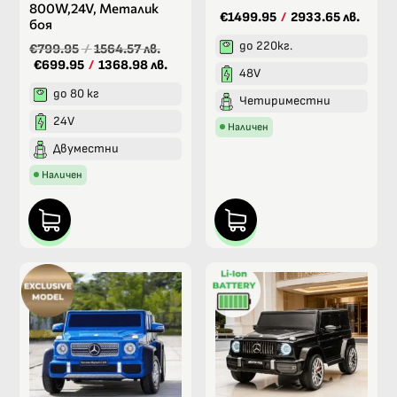
800W,24V, Металик
€1499.95
/
2933.65 лв.
боя
до 220кг.
€799.95
/
1564.57 лв.
€699.95
/
1368.98 лв.
48V
до 80 кг
Четириместни
24V
Наличен
Двуместни
Наличен