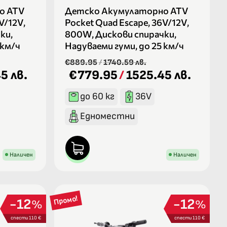
о ATV
Детско Акумулаторно ATV
V/12V,
Pocket Quad Escape, 36V/12V,
ки,
800W, Дискови спирачки,
 км/ч
Надуваеми гуми, до 25 км/ч
€889.95
/
1740.59 лв.
5 лв.
€779.95
/
1525.45 лв.
до 60 кг
36V
Едноместни
Наличен
Наличен
Промо!
12
12
%
%
спести 110 €
спести 110 €