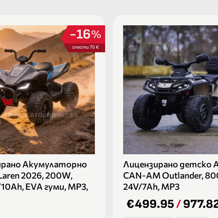
16
%
спести 70 €
ирано Акумулаторно
Лицензирано детско 
aren 2026, 200W,
CAN-AM Outlander, 80
/10Ah, EVA гуми, MP3,
24V/7Ah, MP3
€499.95
/
977.82