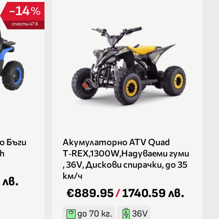
14
%
спести 47 €
о Бъги
Акумулаторно ATV Quad
Ah
T‑REX,1300W,Надуваеми гуми
, 36V, Дискови спирачки, до 35
км/ч
 лв.
€889.95
/
1740.59 лв.
до 70 кг.
36V