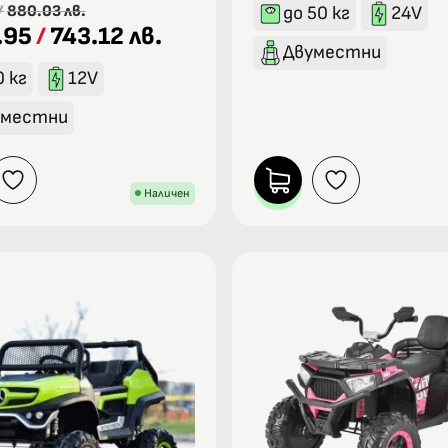
/
880.03 лв.
до 50 кг
24V
.95
/
743.12 лв.
Двуместни
0 кг
12V
оместни
Наличен