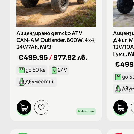
Лицензирано детско ATV
Лиценз
CAN-AM Outlander, 800W, 4×4,
Джип M
24V/7Ah, MP3
12V/10A
Гуми, M
€499.95
/
977.82 лв.
€499
до 50 кг
24V
до 5
Двуместни
Дву
Наличен