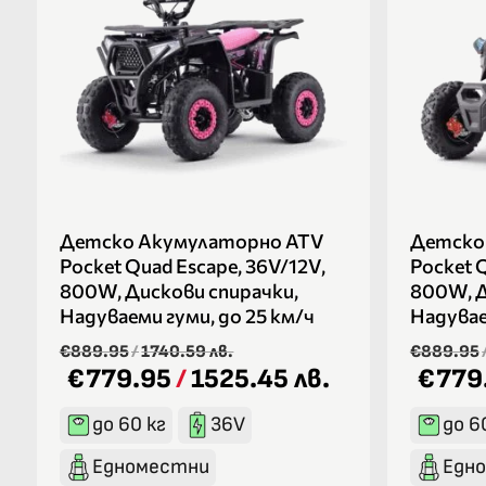
Детско Акумулаторно ATV
Детско
Pocket Quad Escape, 36V/12V,
Pocket Q
800W, Дискови спирачки,
800W, Д
Надуваеми гуми, до 25 км/ч
Надувае
€889.95
/
1740.59 лв.
€889.95
€779.95
/
1525.45 лв.
€779
до 60 кг
36V
до 6
Едноместни
Едн