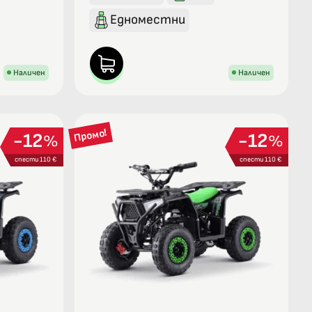
Едноместни
Наличен
Наличен
Промо!
12
12
%
%
спести 110 €
спести 110 €