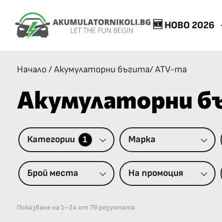
🆕 НОВО 2026
Начало
/
Акумулаторни бъгита/ ATV-та
Акумулаторни б
Категории
Марка
1
Брой места
На промоция
Показване на 1–24 от 79 резултата