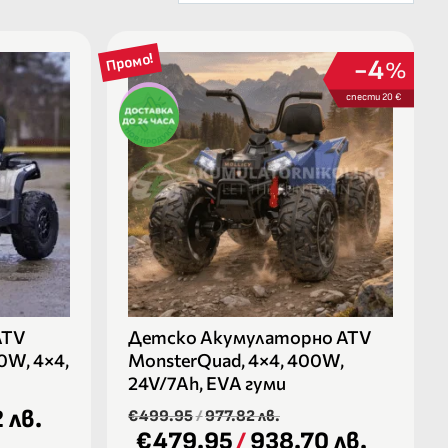
Промо!
4
%
спести 20 €
ATV
Детско Акумулаторно ATV
0W, 4×4,
MonsterQuad, 4×4, 400W,
24V/7Ah, EVA гуми
 лв.
€499.95
/
977.82 лв.
€479.95
/
938.70 лв.