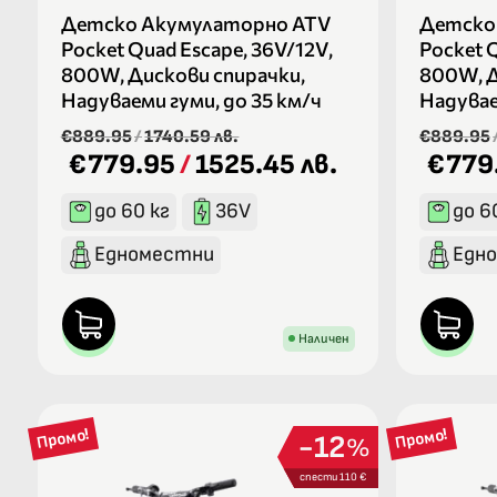
Детско Акумулаторно ATV
Детско
Pocket Quad Escape, 36V/12V,
Pocket Q
800W, Дискови спирачки,
800W, Д
Надуваеми гуми, до 35 км/ч
Надувае
€889.95
/
1740.59 лв.
€889.95
€779.95
/
1525.45 лв.
€779
до 60 кг
36V
до 6
Едноместни
Едн
Наличен
Промо!
Промо!
12
%
спести 110 €