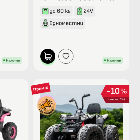
до 60 кг
24V
Едноместни
Наличен
Наличен
Промо!
10
%
спести 45 €