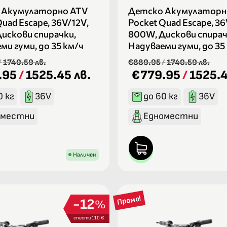
 Акумулаторно ATV
Детско Акумулаторн
uad Escape, 36V/12V,
Pocket Quad Escape, 36
искови спирачки,
800W, Дискови спирач
ми гуми, до 35 км/ч
Надуваеми гуми, до 35
/
1740.59 лв.
€889.95
/
1740.59 лв.
.95
/
1525.45 лв.
€779.95
/
1525.4
0 кг
36V
до 60 кг
36V
оместни
Едноместни
Наличен
Промо!
12
%
спести 110 €