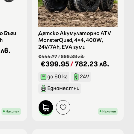
о Бъги
Детско Акумулаторно ATV
Ah
MonsterQuad, 4×4, 400W,
24V/7Ah, EVA гуми
 лв.
€444.77
/
869.89 лв.
€399.95
/
782.23 лв.
до 60 кг
24V
Едноместни
Наличен
Наличен