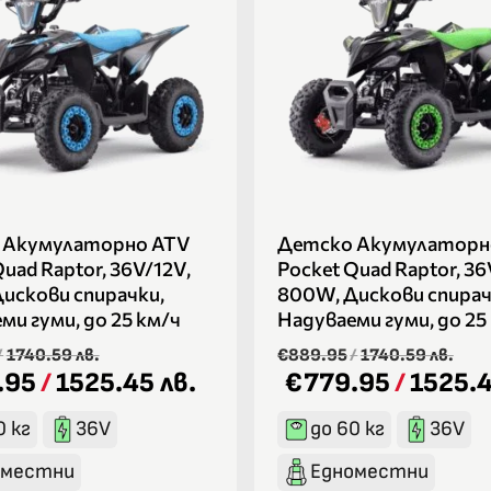
 Акумулаторно ATV
Детско Акумулаторн
uad Raptor, 36V/12V,
Pocket Quad Raptor, 36
искови спирачки,
800W, Дискови спирач
ми гуми, до 25 км/ч
Надуваеми гуми, до 25
/
1740.59 лв.
€889.95
/
1740.59 лв.
.95
/
1525.45 лв.
€779.95
/
1525.4
0 кг
36V
до 60 кг
36V
оместни
Едноместни