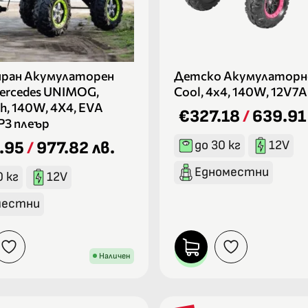
иран Акумулаторен
Детско Акумулаторн
ercedes UNIMOG,
Cool, 4х4, 140W, 12V7
h, 140W, 4X4, EVA
€327.18
/
639.91
P3 плеър
до 30 кг
12V
.95
/
977.82 лв.
Едноместни
0 кг
12V
местни
Наличен