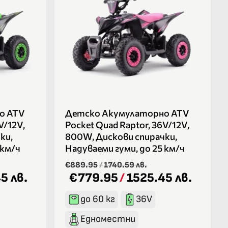
о ATV
Детско Акумулаторно ATV
V/12V,
Pocket Quad Raptor, 36V/12V,
ки,
800W, Дискови спирачки,
 км/ч
Надуваеми гуми, до 25 км/ч
€889.95
/
1740.59 лв.
5 лв.
€779.95
/
1525.45 лв.
до 60 кг
36V
Едноместни