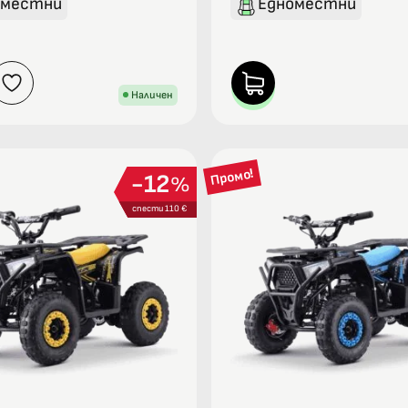
оместни
Едноместни
Наличен
Промо!
12
%
спести 110 €