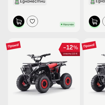
Едн
Едноместни
Наличен
Промо!
Промо!
12
%
спести 110 €