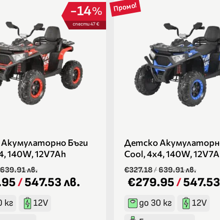
Промо!
14
%
спести 47 €
 Акумулаторно Бъги
Детско Акумулаторн
х4, 140W, 12V7Ah
Cool, 4х4, 140W, 12V7
639.91 лв.
€327.18
/
639.91 лв.
.95
/
547.53 лв.
€279.95
/
547.53
0 кг
12V
до 30 кг
12V