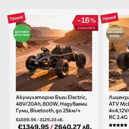
Промо!
Промо!
16
%
спести 250 €
Акумулаторно Бъги Electric,
Лиценз
48V/20Ah, 800W, Надуваеми
ATV McL
Гуми, Bluetooth, до 25км/ч
4х4,12V
RC 2.4G
€1599.95
/
3129.23 лв.
€1349.95
/
2640.27 лв.