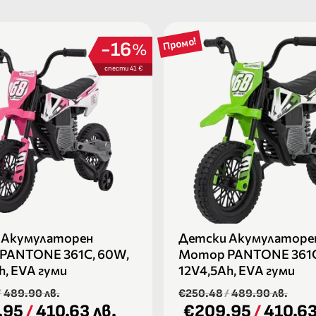
Промо!
16
%
спести 41 €
 Акумулаторен
Детски Акумулаторе
PANTONE 361C, 60W,
Мотор PANTONE 361C
h, ЕVA гуми
12V4,5Ah, ЕVA гуми
/
489.90 лв.
€250.48
/
489.90 лв.
.95
/
410.63 лв.
€209.95
/
410.63