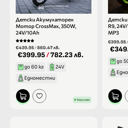
Детски Акумулаторен
Детски
Мотор CrossMax, 350W,
R9, 24V
24V/10Ah
MP3
€399.95
Оценено на
€439.95
/
860.47 лв.
€349
5.00
€399.95
/
782.23 лв.
от 5
до 5
до 60 кг
24V
Едн
Едноместни
Наличен