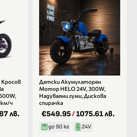
 Кросов
Детски Акумулаторен
ва
Мотор HELO 24V, 300W,
1600W,
Надуваеми гуми, Дискова
 км/ч
спирачка
87 лв.
€549.95
/
1075.61 лв.
до 90 кг
24V