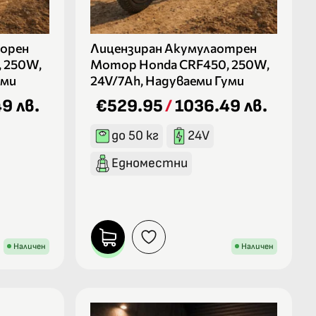
орен
Лицензиран Акумулаотрен
 250W,
Мотор Honda CRF450, 250W,
уми
24V/7Ah, Надуваеми Гуми
9 лв.
€529.95
/
1036.49 лв.
до 50 кг
24V
Едноместни
Наличен
Наличен