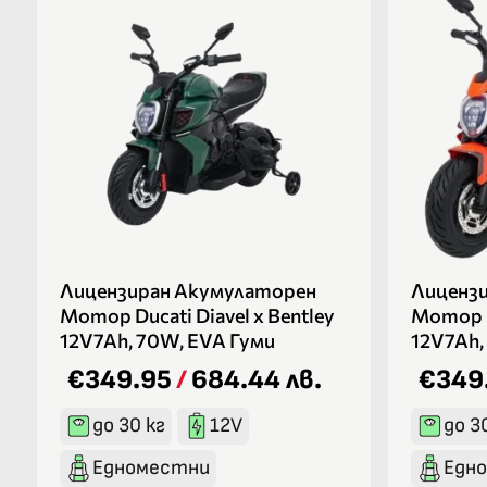
Лицензиран Акумулаторен
Лиценз
Мотор Ducati Diavel x Bentley
Мотор Du
12V7Ah, 70W, EVA Гуми
12V7Ah,
€349.95
/
684.44 лв.
€349
до 30 кг
12V
до 3
Едноместни
Едн