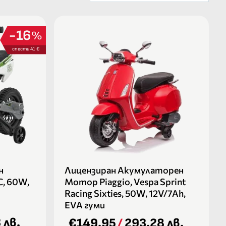
16
%
спести 41 €
н
Лицензиран Акумулаторен
, 60W,
Мотор Piaggio, Vespa Sprint
Racing Sixties, 50W, 12V/7Ah,
EVA гуми
 лв.
€149.95
/
293.28 лв.