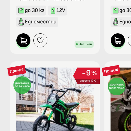
до 30 кг
12V
до 3
Едноместни
Едн
Наличен
Промо!
Промо!
9
%
спести 40 €