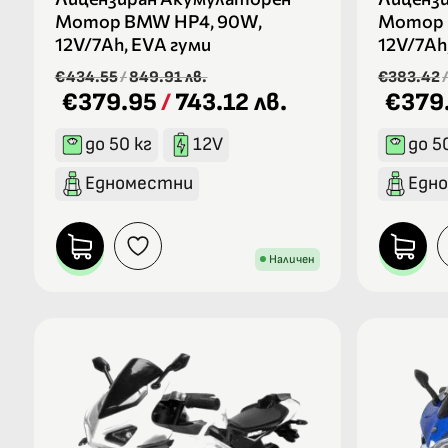
Мотор BMW HP4, 90W,
Мотор 
12V/7Ah, EVA гуми
12V/7Ah
€434.55
/
849.91 лв.
€383.42
€379.95
/
743.12 лв.
€379
до 50 кг
12V
до 5
Едноместни
Едн
Наличен