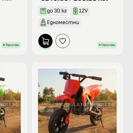
до 30 кг
12V
Едноместни
Наличен
Наличен