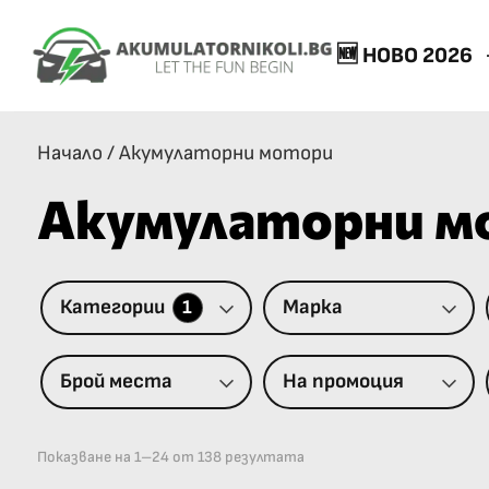
🆕 НОВО 2026
Начало
/
Акумулаторни мотори
Акумулаторни м
Категории
Марка
1
Брой места
На промоция
Показване на 1–24 от 138 резултата