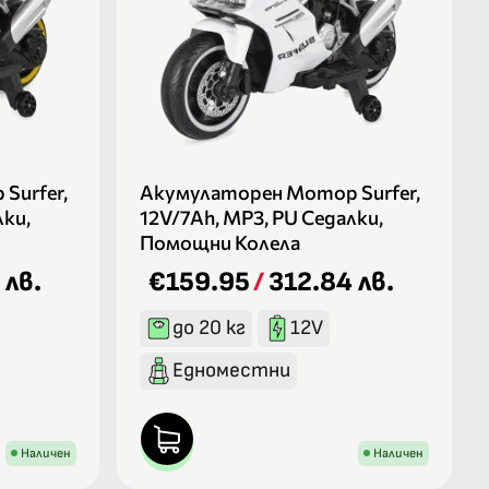
Surfer,
Акумулаторен Мотор Surfer,
лки,
12V/7Ah, MP3, PU Седалки,
Помощни Колела
 лв.
€159.95
/
312.84 лв.
до 20 кг
12V
Едноместни
Наличен
Наличен