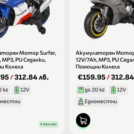
торен Мотор Surfer,
Акумулаторен Мотор 
, MP3, PU Седалки,
12V/7Ah, MP3, PU Седа
и Колела
Помощни Колела
.95
/
312.84 лв.
€159.95
/
312.84
0 кг
12V
до 20 кг
12V
оместни
Едноместни
Наличен