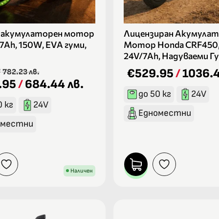
 акумулаторен мотор
Лицензиран Акумулат
/7Ah, 150W, EVA гуми,
Мотор Honda CRF450,
24V/7Ah, Надуваеми Г
€529.95
/
1036.4
/
782.23 лв.
.95
/
684.44 лв.
до 50 кг
24V
0 кг
24V
Едноместни
оместни
Наличен