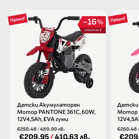
Промо!
Промо!
16
%
спести 41 €
Детски Акумулаторен
Детски
Мотор PANTONE 361C, 60W,
Мотор 
12V4,5Ah, ЕVA гуми
12V4,5A
€250.48
/
489.90 лв.
€250.48
€209.95
/
410.63 лв.
€209