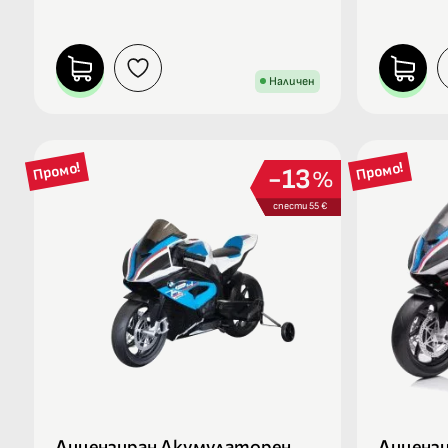
Наличен
Промо!
Промо!
13
%
спести 55 €
Лицензиран Акумулаторен
Лиценз