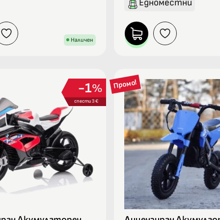
Едноместни
Наличен
Промо!
1
%
спести 3 €
иран Акумулаторен
Лицензиран Акумулао