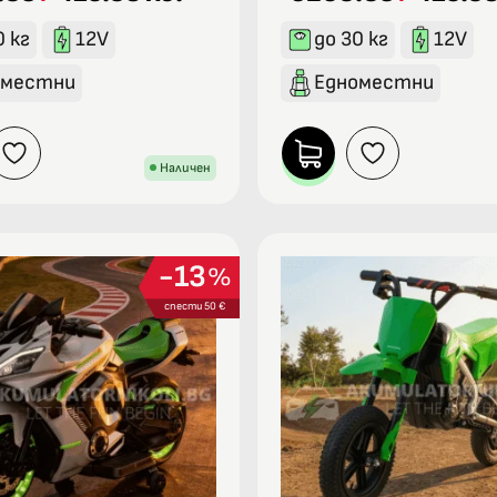
0 кг
12V
до 30 кг
12V
оместни
Едноместни
Наличен
13
%
спести 50 €