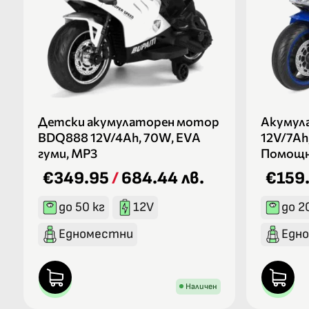
Детски акумулаторен мотор
Акумула
BDQ888 12V/4Ah, 70W, EVA
12V/7Ah
гуми, MP3
Помощн
€349.95
/
684.44 лв.
€159
до 50 кг
12V
до 2
Едноместни
Едн
Наличен