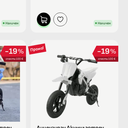
Наличен
Наличен
Промо!
19
19
%
%
спести 100 €
спести 100 €
трен
Лицензиран Акумулаотрен