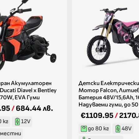
иран Акумулаторен
Детски Електрически
cati Diavel x Bentley
Мотор Falcon, Литие
 70W, EVA Гуми
Батерия 48V/15,6Ah, 
Надуваеми гуми, до 50
.95
/
684.44 лв.
€1109.95
/
2170.
0 кг
12V
до 80 кг
48V
оместни