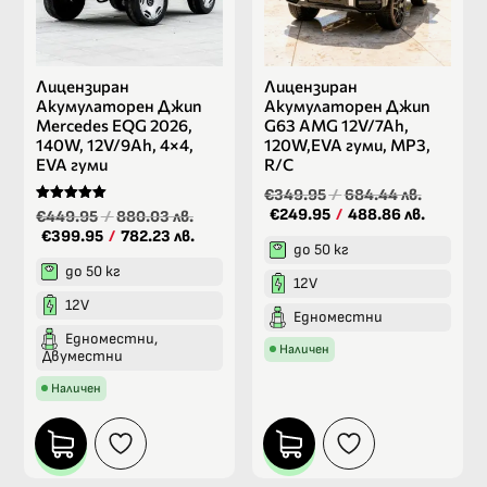
Лицензиран
Лицензиран
Акумулаторен Джип
Акумулаторен Джип
Mercedes EQG 2026,
G63 AMG 12V/7Ah,
140W, 12V/9Ah, 4×4,
120W,EVA гуми, МР3,
EVA гуми
R/C
€349.95
/
684.44 лв.
Оценено на
€249.95
/
488.86 лв.
€449.95
/
880.03 лв.
5.00
€399.95
/
782.23 лв.
от 5
до 50 кг
до 50 кг
12V
12V
Едноместни
Едноместни,
Наличен
Двуместни
Наличен