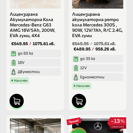
Лицензирана
Лицензирана
Акумулаторна Кола
акумулаторна ретро
Mercedes-Benz G63
кола Mercedes 300S ,
AMG 18V/5Ah, 200W,
90W, 12V/7Ah, R/C 2.4G,
EVA гуми, 4X4
EVA гуми
€549.95
/
1075.61 лв.
€549.95
/
1075.61 лв.
€489.95
/
958.26 лв.
до 60 кг
до 35 кг
18V
12V
Двуместни
Едноместни
Наличен
Наличен
13
%
Промо!
спести 115 €