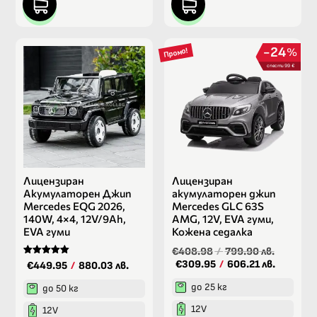
24
%
Промо!
спести 99 €
Лицензиран
Лицензиран
Акумулаторен Джип
акумулаторен джип
Mercedes EQG 2026,
Mercedes GLC 63S
140W, 4×4, 12V/9Ah,
AMG, 12V, ЕVA гуми,
EVA гуми
Кожена седалка
€408.98
/
799.90 лв.
Оценено на
€309.95
/
606.21 лв.
€449.95
/
880.03 лв.
5.00
от 5
до 25 кг
до 50 кг
12V
12V