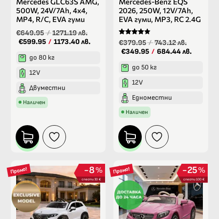
Mercedes GLC63S AMG,
Mercedes-Benz EQS
500W, 24V/7Ah, 4х4,
2026, 250W, 12V/7Ah,
MP4, R/C, EVA гуми
EVA гуми, MP3, RC 2.4G
€649.95
/
1271.19 лв.
€599.95
/
1173.40 лв.
Оценено
€379.95
/
743.12 лв.
на
€349.95
/
684.44 лв.
4.00
до 80 кг
от 5
до 50 кг
12V
12V
Двуместни
Едноместни
Наличен
Наличен
8
25
%
%
Промо!
Промо!
спести 30 €
спести 100 €