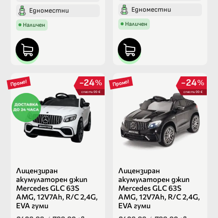
Едноместни
Едноместни
Наличен
Наличен
24
24
%
%
Промо!
Промо!
спести 99 €
спести 99 €
Лицензиран
Лицензиран
акумулаторен джип
акумулаторен джип
Mercedes GLC 63S
Mercedes GLC 63S
AMG, 12V7Ah, R/C 2,4G,
AMG, 12V7Ah, R/C 2,4G,
EVA гуми
EVA гуми