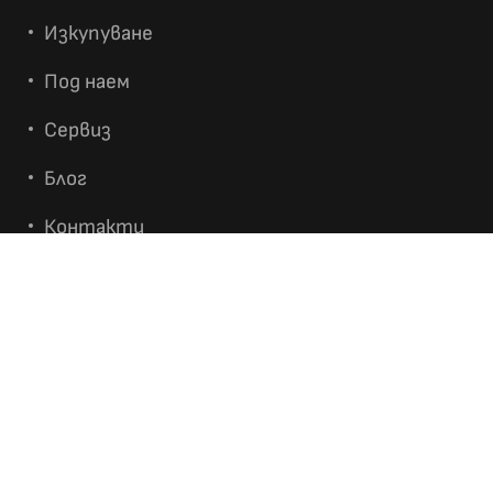
Изкупуване
Под наем
Сервиз
Блог
Контакти
ИНФОРМАЦИЯ
Условия за GIVEAWAY PlayStation 5 + игра GTA
VI
Общи условия
Връщане и замяна