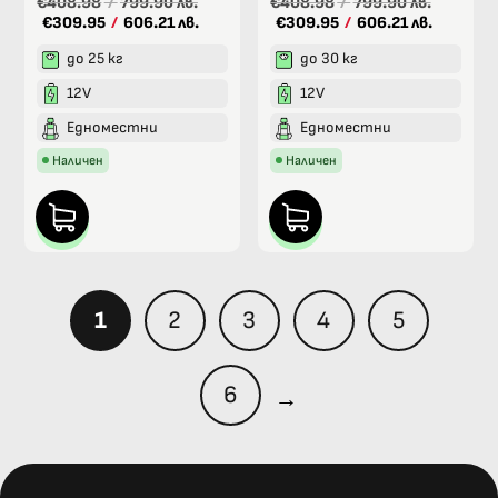
€408.98
/
799.90 лв.
€408.98
/
799.90 лв.
€309.95
/
606.21 лв.
€309.95
/
606.21 лв.
до 25 кг
до 30 кг
12V
12V
Едноместни
Едноместни
Наличен
Наличен
1
2
3
4
5
6
→