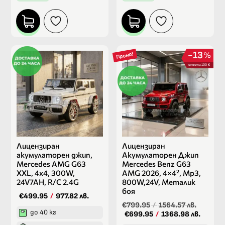
13
%
Промо!
спести 100 €
Лицензиран
Лицензиран
акумулаторен джип,
Акумулаторен Джип
Mercedes AMG G63
Mercedes Benz G63
XXL, 4х4, 300W,
AMG 2026, 4×4², Mp3,
24V7AH, R/C 2.4G
800W,24V, Металик
боя
€499.95
/
977.82 лв.
€799.95
/
1564.57 лв.
до 40 кг
€699.95
/
1368.98 лв.