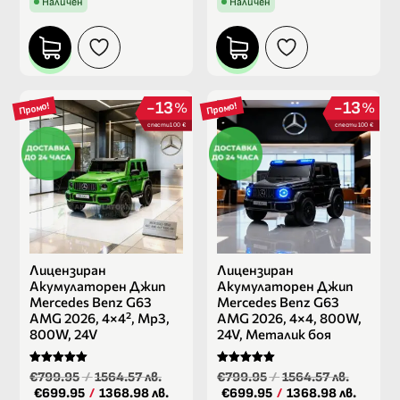
Наличен
Наличен
13
13
%
%
Промо!
Промо!
спести 100 €
спести 100 €
Лицензиран
Лицензиран
Акумулаторен Джип
Акумулаторен Джип
Mercedes Benz G63
Mercedes Benz G63
AMG 2026, 4×4², Mp3,
AMG 2026, 4×4, 800W,
800W, 24V
24V, Металик боя
Оценено на
Оценено на
€799.95
/
1564.57 лв.
€799.95
/
1564.57 лв.
5.00
5.00
€699.95
/
1368.98 лв.
€699.95
/
1368.98 лв.
от 5
от 5