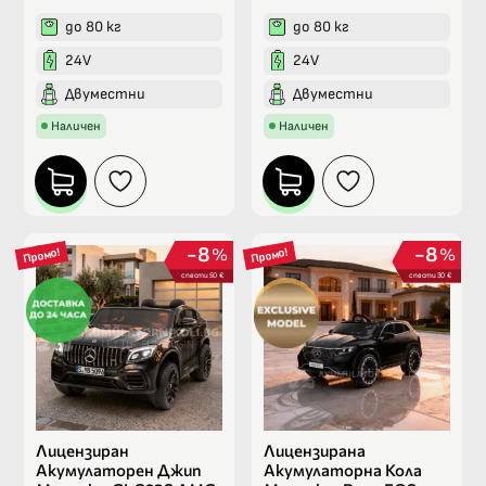
до 80 кг
до 80 кг
24V
24V
Двуместни
Двуместни
Наличен
Наличен
8
8
%
%
Промо!
Промо!
спести 50 €
спести 30 €
Лицензиран
Лицензирана
Акумулаторен Джип
Акумулаторна Кола