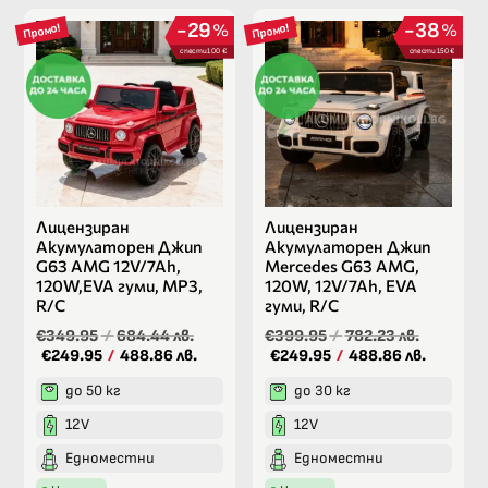
29
38
%
%
Промо!
Промо!
спести 100 €
спести 150 €
Лицензиран
Лицензиран
Акумулаторен Джип
Акумулаторен Джип
G63 AMG 12V/7Ah,
Mercedes G63 AMG,
120W,EVA гуми, МР3,
120W, 12V/7Ah, EVA
R/C
гуми, R/C
€349.95
/
684.44 лв.
€399.95
/
782.23 лв.
€249.95
/
488.86 лв.
€249.95
/
488.86 лв.
до 50 кг
до 30 кг
12V
12V
Едноместни
Едноместни