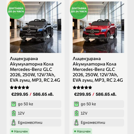
Лицензирана
Лицензирана
Акумулаторна Кола
Акумулаторна Кола
Mercedes-Benz GLC
Mercedes-Benz GLC
2026, 250W, 12V/7Ah,
2026, 250W, 12V/7Ah,
EVA гуми, MP3, RC 2.4G
EVA гуми, MP3, RC 2.4G
Оценено на
Оценено на
€299.95
/
586.65 лв.
€299.95
/
586.65 лв.
5.00
5.00
от 5
от 5
до 50 кг
до 50 кг
12V
12V
Едноместни
Едноместни
Наличен
Наличен