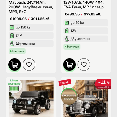
Maybach, 24V/14Ah,
12V/10Ah, 140W, 4X4,
200W, Надуваеми гуми,
EVA Гуми, MP3 плеър
МР3, R/C
€499.95
/
977.82 лв.
€1999.95
/
3911.56 лв.
до 50 кг
до 150 кг.
12V
24V
Двуместни
Двуместни
Наличен
Наличен
11
%
Промо!
спести 60 €