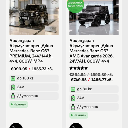
Лицензиран
Лицензиран
Акумулаторен Джип
Акумулаторен Джип
Mercedes-Benz G63
Mercedes Benz G63
PREMIUM, 24V/14Ah,
AMG Avangarde 2026,
4×4, 800W, MP4
24V7AH, 800W, 4×4
€999.95
/
1955.73 лв.
Оценено на
€864.54
/
1690.89 лв.
5.00
до 100 кг
€749.95
/
1466.77 лв.
от 5
24V
до 80 кг
Двуместни
24V
Наличен
Двуместни
Наличен