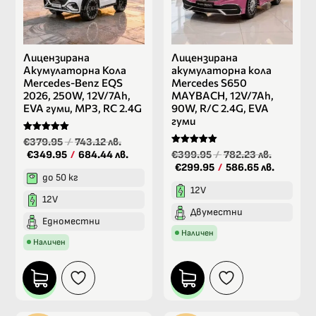
Лицензирана
Лицензирана
Акумулаторна Кола
акумулаторна кола
Mercedes-Benz EQS
Mercedes S650
2026, 250W, 12V/7Ah,
MAYBACH, 12V/7Ah,
EVA гуми, MP3, RC 2.4G
90W, R/C 2.4G, EVA
гуми
Оценено на
€379.95
/
743.12 лв.
5.00
Оценено на
€349.95
/
684.44 лв.
€399.95
/
782.23 лв.
от 5
5.00
€299.95
/
586.65 лв.
от 5
до 50 кг
12V
12V
Двуместни
Едноместни
Наличен
Наличен