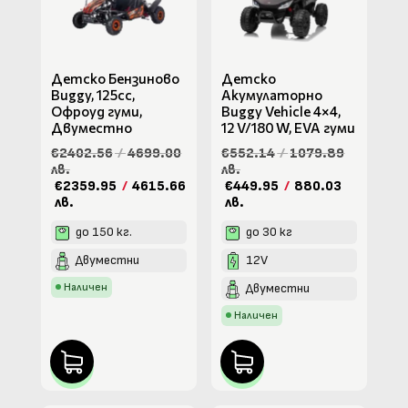
Детско Бензиново
Детско
Buggy, 125cc,
Акумулаторно
Офроуд гуми,
Buggy Vehicle 4×4,
Двуместно
12 V/180 W, ЕVA гуми
€2402.56
/
4699.00
€552.14
/
1079.89
лв.
лв.
€2359.95
/
4615.66
€449.95
/
880.03
лв.
лв.
до 150 кг.
до 30 кг
Двуместни
12V
Наличен
Двуместни
Наличен