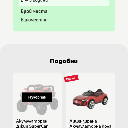
2 – 3 години
Брой места
Едноместни
Подобни
Промо!
Изчерпан
Акумулаторен
Лицензирана
Джип SuperCar,
Акумулаторна Кола