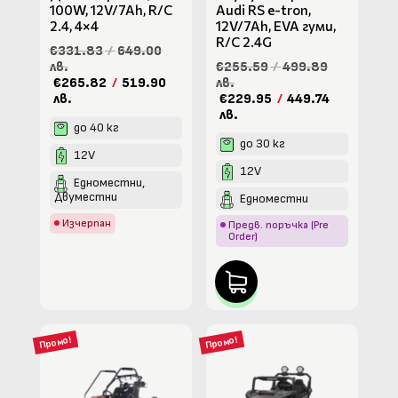
100W, 12V/7Ah, R/C
Audi RS e-tron,
2.4, 4×4
12V/7Ah, EVA гуми,
R/C 2.4G
€331.83
/
649.00
лв.
€255.59
/
499.89
€265.82
/
519.90
лв.
лв.
€229.95
/
449.74
лв.
до 40 кг
до 30 кг
12V
12V
Едноместни,
Двуместни
Едноместни
Изчерпан
Предв. поръчка (Pre
Order)
Промо!
Промо!