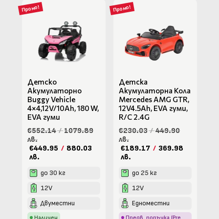
Промо!
Промо!
Детско
Детска
Акумулаторно
Акумулаторна Кола
Buggy Vehicle
Mercedes AMG GTR,
4×4,12V/10Ah, 180 W,
12V4.5Ah, EVA гуми,
ЕVA гуми
R/C 2.4G
€552.14
/
1079.89
€230.03
/
449.90
лв.
лв.
€449.95
/
880.03
€189.17
/
369.98
лв.
лв.
до 30 кг
до 25 кг
12V
12V
Двуместни
Едноместни
Наличен
Предв. поръчка (Pre