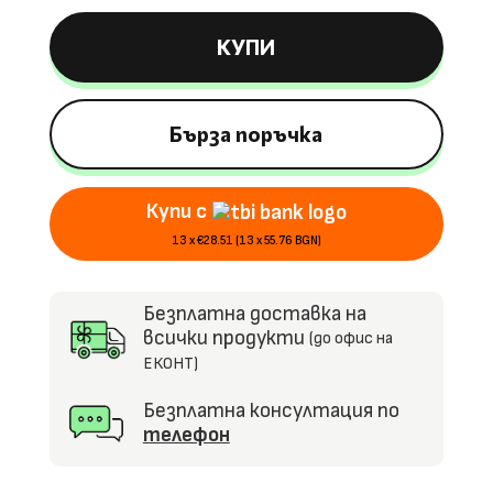
Акумулаторна
КУПИ
Кола
VW
Beetle
Dune,
Бърза поръчка
60W,
12V/4.5Ah,
Купи с
R/C
2.4
13 x €28.51 (13 x 55.76 BGN)
Безплатна доставка на
всички продукти
(до офис на
ЕКОНТ)
Безплатна консултация по
телефон