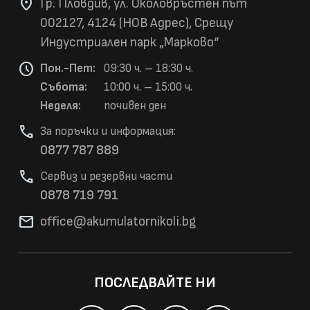
location_on
Гр. Пловдив, ул. Околовръстен път
002127, 4124 (НОВ Адрес), Срещу
Индустриален парк „Марково“
schedule
Пон.-Пет:
09:30 ч. – 18:30 ч.
Събота:
10:00 ч. – 15:00 ч.
Неделя:
почивен ден
phone
За поръчки и информация:
0877 787 889
phone
Сервиз и резервни части
0878 719 791
mail
office@akumulatorni
koli.bg
ПОСЛЕДВАЙТЕ НИ