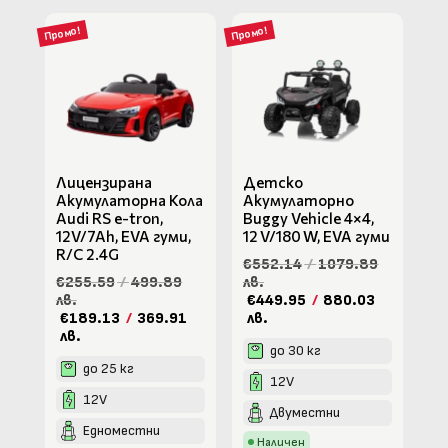
Промо!
Промо!
Лицензирана
Детско
Акумулаторна Кола
Акумулаторно
Audi RS e-tron,
Buggy Vehicle 4×4,
12V/7Ah, EVA гуми,
12 V/180 W, ЕVA гуми
R/C 2.4G
€552.14
/
1079.89
€255.59
/
499.89
лв.
лв.
€449.95
/
880.03
€189.13
/
369.91
лв.
лв.
до 30 кг
до 25 кг
12V
12V
Двуместни
Едноместни
Наличен