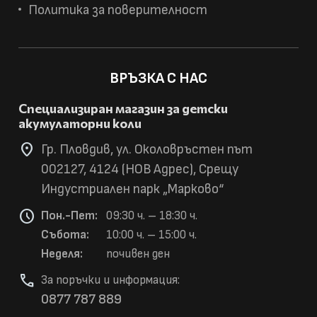
Политика за поверителност
ВРЪЗКА С НАС
Специализиран магазин за детски
акумулаторни коли
location_on
Гр. Пловдив, ул. Околовръстен път
002127, 4124 (НОВ Адрес), Срещу
Индустриален парк „Марково“
schedule
Пон.-Пет:
09:30 ч. – 18:30 ч.
Събота:
10:00 ч. – 15:00 ч.
Неделя:
почивен ден
phone
За поръчки и информация:
0877 787 889