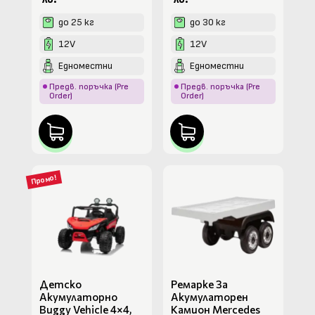
до 25 кг
до 30 кг
12V
12V
Едноместни
Едноместни
Предв. поръчка (Pre
Предв. поръчка (Pre
Order)
Order)
Промо!
Детско
Ремарке За
Акумулаторно
Акумулаторен
Buggy Vehicle 4×4,
Камион Mercedes