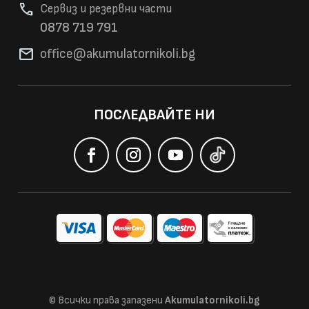
phone
Сервиз и резервни части
0878 719 791
mail
office@akumulatorni
koli.bg
ПОСЛЕДВАЙТЕ НИ
© Всички права запазени
Akumulatornikoli.bg