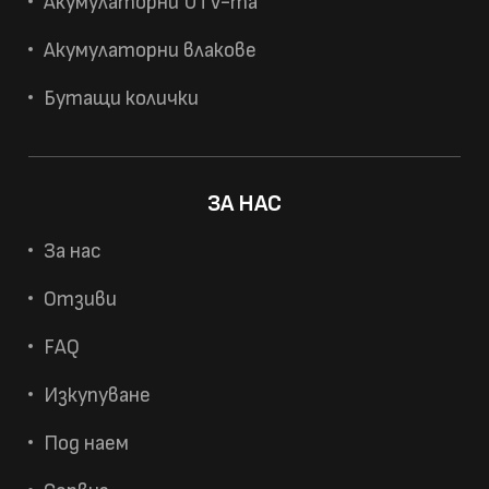
Акумулаторни UTV-та
Акумулаторни влакове
Бутащи колички
ЗА НАС
За нас
Отзиви
FAQ
Изкупуване
Под наем