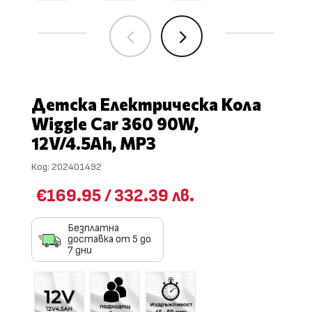
4
5
Детска Електрическа Кола
Wiggle Car 360 90W,
12V/4.5Ah, MP3
Код:
202401492
€169.95
/
332.39 лв.
Безплатна
доставка от 5 до
7 дни