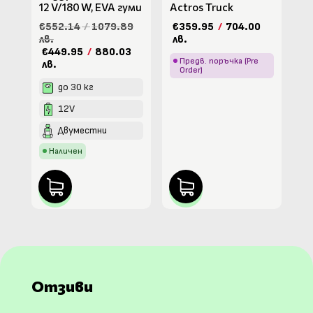
12 V/180 W, ЕVA гуми
Actros Truck
€552.14
/
1079.89
€359.95
/
704.00
лв.
лв.
€449.95
/
880.03
Предв. поръчка (Pre
лв.
Order)
до 30 кг
12V
Двуместни
Наличен
Отзиви