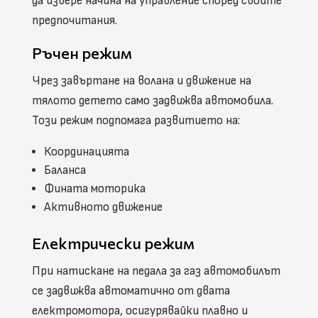
да избере начина на управление според своите
предпочитания.
Ръчен режим
Чрез завъртане на волана и движение на
тялото детето само задвижва автомобила.
Този режим подпомага развитието на:
Координацията
Баланса
Фината моторика
Активното движение
Електрически режим
При натискане на педала за газ автомобилът
се задвижва автоматично от двата
електромотора, осигурявайки плавно и