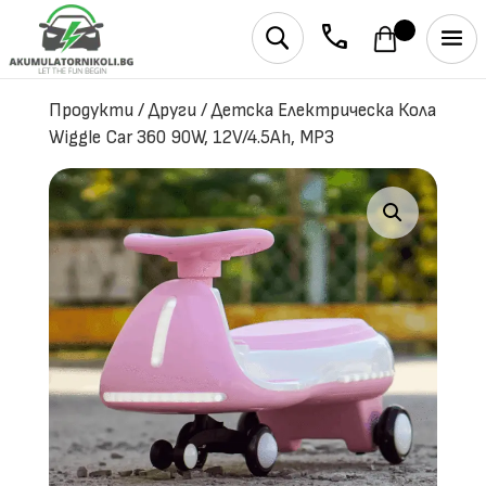
phone
U
Продукти
/
Други
/
Детска Електрическа Кола
Wiggle Car 360 90W, 12V/4.5Ah, MP3