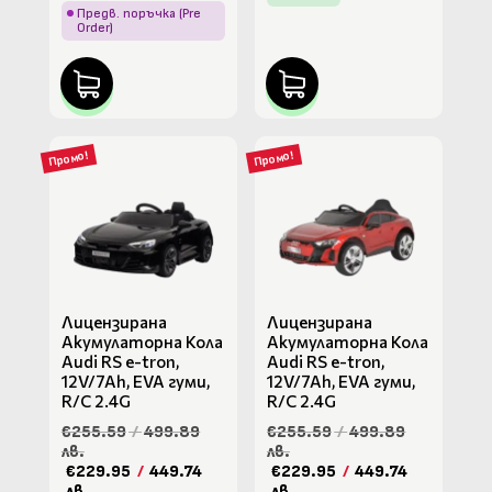
Предв. поръчка (Pre
Order)
Промо!
Промо!
Лицензирана
Лицензирана
Акумулаторна Кола
Акумулаторна Кола
Audi RS e-tron,
Audi RS e-tron,
12V/7Ah, EVA гуми,
12V/7Ah, EVA гуми,
R/C 2.4G
R/C 2.4G
€255.59
/
499.89
€255.59
/
499.89
лв.
лв.
€229.95
/
449.74
€229.95
/
449.74
лв.
лв.