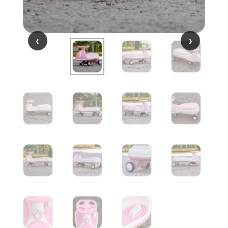
‹
‹
›
›