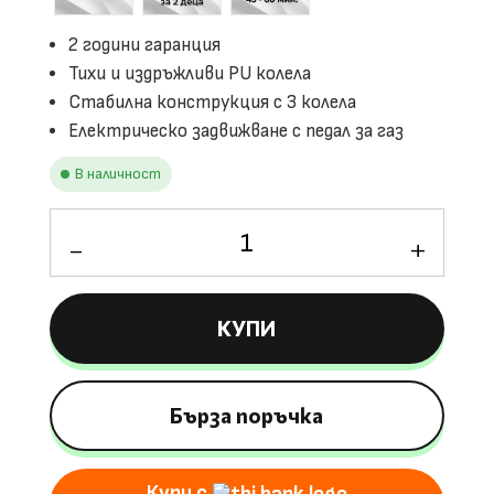
2 години гаранция
Тихи и издръжливи PU колела
Стабилна конструкция с 3 колела
Електрическо задвижване с педал за газ
В наличност
количество
за
Детска
Електрическа
КУПИ
Кола
Wiggle
Car
360
Бърза поръчка
90W,
12V/4.5Ah,
Купи с