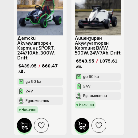
Детски
Лицензиран
Акумулаторен
Акумулаторен
Картинг SPORT,
Картинг BMW,
24V/10Ah, 300W,
500W, 24V/7Ah, Drift
Drift
€549.95
/
1075.61
€439.95
/
860.47
лв.
лв.
до 60 кг
до 80 кг
24V
24V
Едноместни
Едноместни
Наличен
Наличен
КУПИ
КУПИ