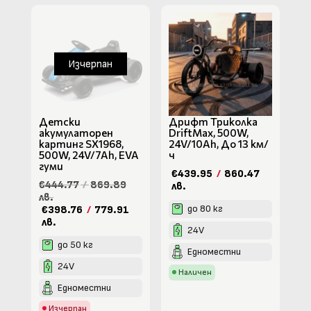
Изчерпан
Детски
Дрифт Триколка
акумулаторен
DriftMax, 500W,
картинг SX1968,
24V/10Ah, До 13 км/
500W, 24V/7Ah, EVA
ч
гуми
€439.95
/
860.47
€444.77
/
869.89
лв.
лв.
до 80 кг
€398.76
/
779.91
лв.
24V
до 50 кг
Едноместни
24V
Наличен
Едноместни
Изчерпан