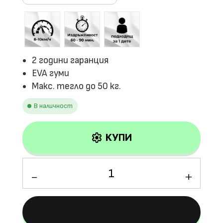
2 години гаранция
EVA гуми
Макс. тегло до 50 кг.
В наличност
settings
КУПИ
количество
за
Детски
акумулаторен
КУПИ
булид