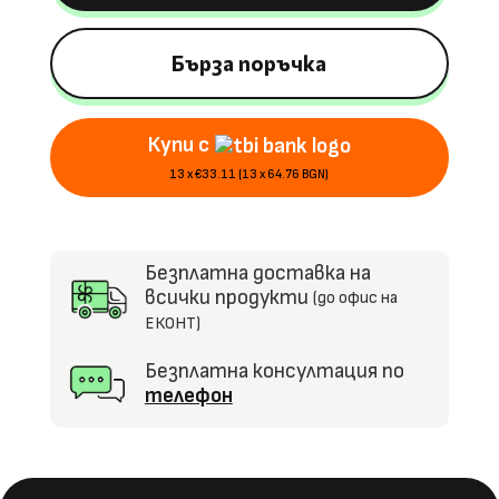
Formula
1
Aston
Бърза поръчка
Martin,
24V5Ah,
Купи с
160W,
4х4,
13 x €33.11 (13 x 64.76 BGN)
EVA
гуми
Безплатна доставка на
всички продукти
(до офис на
ЕКОНТ)
Безплатна консултация по
телефон