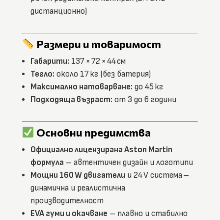
дистанционно)
Размери и товаримост
Габарити:
137 × 72 × 44 см
Тегло:
около 17 кг (без батерия)
Максимално натоварване:
до 45 кг
Подходяща възраст:
от 3 до 6 години
Основни предимства
Официално лицензирана Aston Martin
формула
– автентичен дизайн и логотипи
Мощни 160 W двигатели
и 24 V система –
динамична и реалистична
производителност
EVA гуми и окачване
– плавно и стабилно