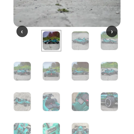
‹
‹
›
›