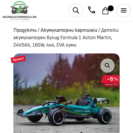
phone
U
Продукти
/
Акумулаторни картинги
/
Детски
акумулаторен булид Formula 1 Aston Martin,
24V5Ah, 160W, 4х4, EVA гуми
Промо!
6
%
спести 23 €