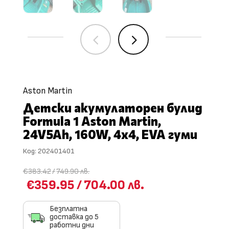
4
5
Aston Martin
Детски акумулаторен булид
Formula 1 Aston Martin,
24V5Ah, 160W, 4х4, EVA гуми
Код:
202401401
€383.42
/
749.90 лв.
€359.95
/
704.00 лв.
Безплатна
доставка до 5
работни дни