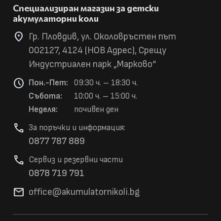
Специализиран магазин за детски
акумулаторни коли
location_on
Гр. Пловдив, ул. Околовръстен път
002127, 4124 (НОВ Адрес), Срещу
Индустриален парк „Марково“
schedule
Пон.-Пет:
09:30 ч. – 18:30 ч.
Събота:
10:00 ч. – 15:00 ч.
Неделя:
почивен ден
phone
За поръчки и информация:
0877 787 889
phone
Сервиз и резервни части
0878 719 791
mail
office@akumulatorni
koli.bg