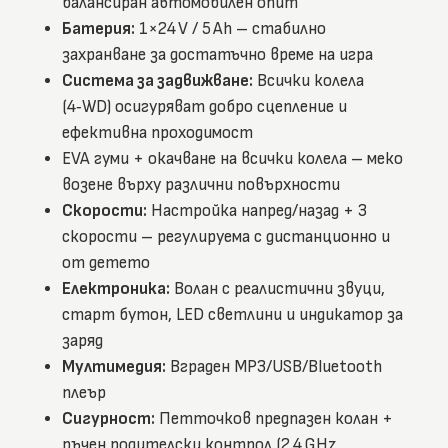
балансиран автомобилен опит
Батерия:
1×24 V / 5 Ah – стабилно
захранване за достатъчно време на игра
Система за задвижване:
Всички колела
(4‑WD) осигуряват добро сцепление и
ефективна проходимост
EVA гуми + окачване на всички колела – меко
возене върху различни повърхности
Скорости:
Настройка напред/назад + 3
скорости – регулируема с дистанционно и
от детето
Електроника:
Волан с реалистични звуци,
старт бутон, LED светлини и индикатор за
заряд
Мултимедия:
Вграден MP3/USB/Bluetooth
плеър
Сигурност:
Петточков предпазен колан +
ръчен родителски контрол (2.4 GHz