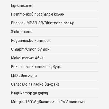
Едноместен
Петточков предпазен колан
Вграден MP3/USB/Bluetooth плеър
3 скорости
Родителски контрол
Старт/Стоп бутон
Макс. тегло: 45кг.
Волан с реалистични звуци
LED светлини
Огледало за задно виждане
Индикатор за заряд
Мощни 160 W двигатели и 24 V система