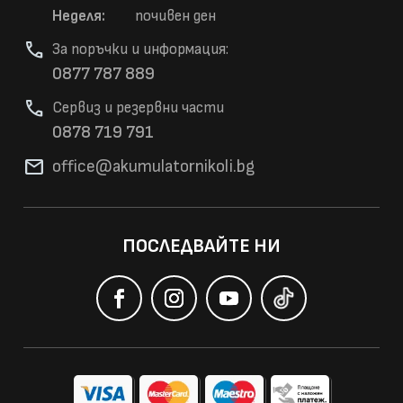
Неделя:
почивен ден
phone
За поръчки и информация:
0877 787 889
phone
Сервиз и резервни части
0878 719 791
mail
office@akumulatorni
koli.bg
ПОСЛЕДВАЙТЕ НИ