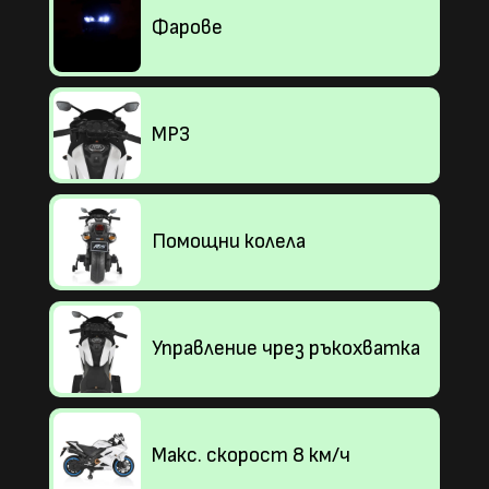
Фарове
МР3
Помощни колела
Управление чрез ръкохватка
Макс. скорост 8 км/ч