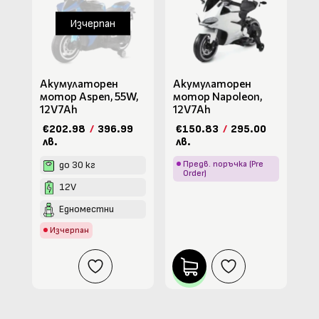
Изчерпан
Акумулаторен
Акумулаторен
мотор Aspen, 55W,
мотор Napoleon,
12V7Ah
12V7Ah
€202.98
/
396.99
€150.83
/
295.00
лв.
лв.
до 30 кг
Предв. поръчка (Pre
Order)
12V
Едноместни
Изчерпан