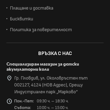
Плащане и доставка
Бисквитки
Политика за поверителност
ВРЪЗКА С НАС
Специализиран магазин за детски
акумулаторни коли
location_on
Гр. Пловдив, ул. Околовръстен път
002127, 4124 (НОВ Адрес), Срещу
Индустриален парк „Марково“
schedule
Пон.-Пет:
09:30 ч. – 18:30 ч.
Събота:
10:00 ч. – 15:00 ч.