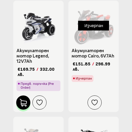
Изчерпан
Акумулаторен
Акумулаторен
мотор Legend,
мотор Cairo, 6V7Ah
12V7Ah
€151.85
/
296.99
€169.75
/
332.00
лв.
лв.
Изчерпан
Предв. поръчка (Pre
Order)