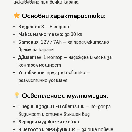
изживяване при всяко каране.
Основни характеристики:
Възраст:
3 – 8 години
Максимално тегло:
до 30 кг
Батерия:
12V / 7Ah – за продължително
време на каране
Двигател:
1 мотор – надеждна и лесна за
контрол мощност
Управление:
чрез ръкохватка –
реалистично усещане
Осветление и мултимедия:
Предни и задни LED светлини
– по-добра
видимост и стилен външен вид
Вграден музикален плейър
Bluetooth и MP3 функция
– за още повече