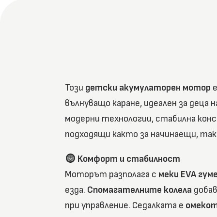
Този
детски акумулаторен мотор
е
вълнуващо каране, идеален за деца 
модерни технологии, стабилна конс
подходящи както за начинаещи, так
Комфорт и стабилност
Моторът разполага с
меки EVA гум
езда.
Спомагателните колела
добав
при управление. Седалката е
омекот