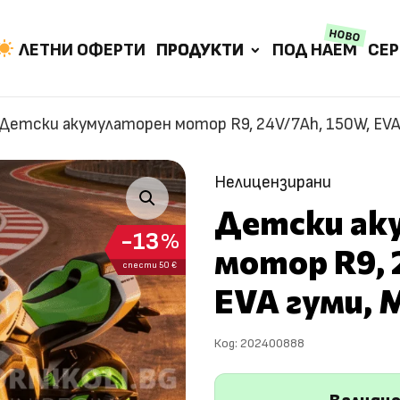
НОВО
ЛЕТНИ ОФЕРТИ
ПРОДУКТИ
ПОД НАЕМ
СЕР
Детски акумулаторен мотор R9, 24V/7Ah, 150W, EVA
Нелицензирани
Детски ак
13
%
мотор R9, 
спести 50 €
EVA гуми, 
Код:
202400888