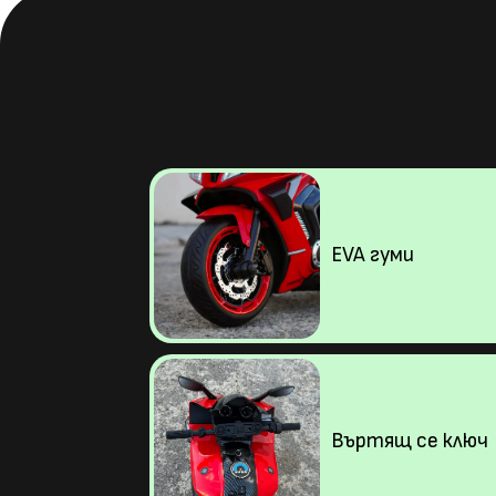
EVA гуми
Въртящ се ключ