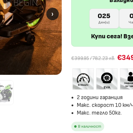
Валидн
›
›
025
Ден(и)
Ча
Купи сега! Вз
€34
€399.95
/
782.23 лв.
2 години гаранция
Макс. скорост 10 км/
Макс. тегло 50кг.
В наличност