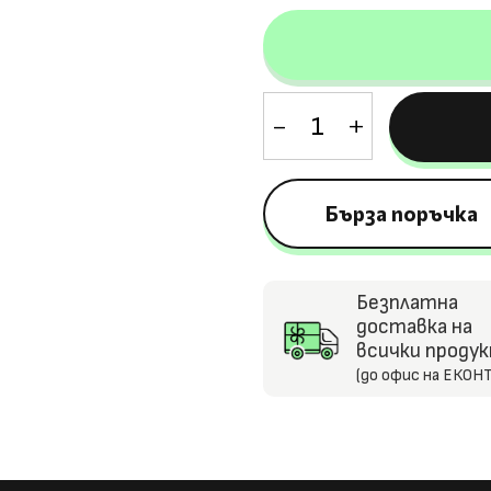
количество
за
Детски
акумулаторен
Бърза поръчка
мотор
R9,
24V/7Ah,
Безплатна
150W,
доставка на
EVA
всички проду
(до офис на ЕКОНТ
гуми,
MP3