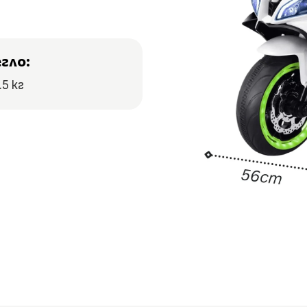
егло:
.5 кг