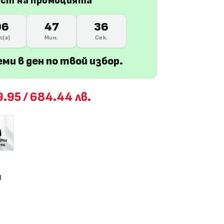
ост на промоцията
06
47
34
с(а)
Мин.
Сек.
еми в ден по твой избор.
9.95
/
684.44 лв.
ч