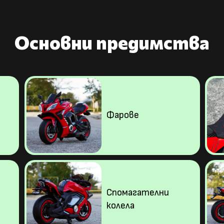
Основни предимства
Фарове
Спомагателни
колела