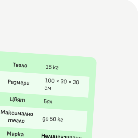
Тегло
15 кг
100 × 30 × 30
Размери
см
Цвят
Бял
Максимално
до 50 кг
тегло
Марка
Нелицензирани