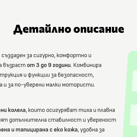
Детайлно описание
 създаден за сигурно, комфортно и
на възраст
от 3 до 9 години
. Комбинира
трукция и функции за безопасност,
а и за по-уверени малки мотористи.
ени колела
, които осигуряват тиха и плавна
ят допълнителна стабилност и увереност
ена и тапицирана с еко кожа
, удобна за