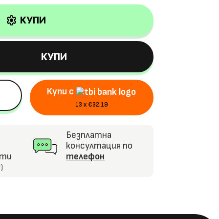
settings
КУПИ
КУПИ
Купи с
13 x €32.19
Безплатна
консултация по
кти
телефон
)