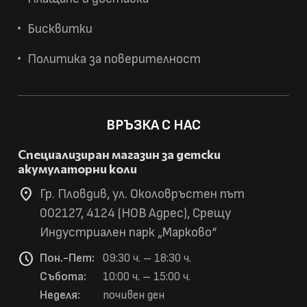
Бисквитки
Политика за поверителност
ВРЪЗКА С НАС
Специализиран магазин за детски
акумулаторни коли
location_on
Гр. Пловдив, ул. Околовръстен път
002127, 4124 (НОВ Адрес), Срещу
Индустриален парк „Марково“
schedule
Пон.-Пет:
09:30 ч. – 18:30 ч.
Събота:
10:00 ч. – 15:00 ч.
Неделя:
почивен ден