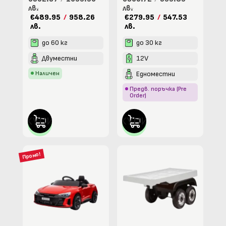
лв.
лв.
€489.95
/
958.26
€279.95
/
547.53
лв.
лв.
до 60 кг
до 30 кг
Двуместни
12V
Наличен
Едноместни
Предв. поръчка (Pre
Order)
КУПИ
КУПИ
Промо!