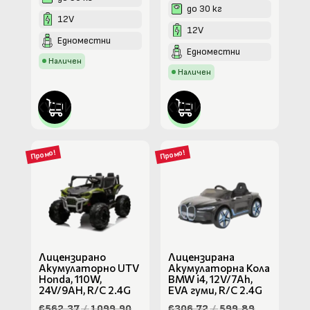
до 30 кг
12V
12V
Едноместни
Едноместни
Наличен
Наличен
КУПИ
КУПИ
Промо!
Промо!
Лицензирано
Лицензирана
Акумулаторно UTV
Акумулаторна Кола
Honda, 110W,
BMW i4, 12V/7Ah,
24V/9AH, R/C 2.4G
EVA гуми, R/C 2.4G
€562.37
/
1099.90
€306.72
/
599.89