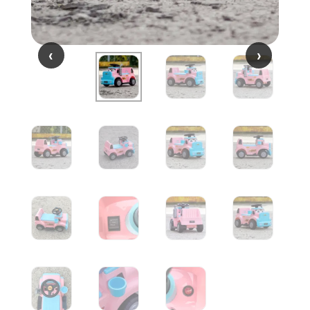
‹
‹
›
›