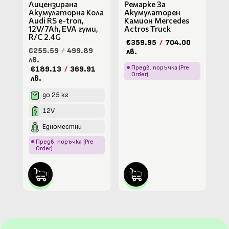
Лицензирана
Ремарке За
Акумулаторна Кола
Акумулаторен
Audi RS e-tron,
Камион Mercedes
12V/7Ah, EVA гуми,
Actros Truck
R/C 2.4G
€359.95
/
704.00
€255.59
/
499.89
лв.
лв.
Предв. поръчка (Pre
€189.13
/
369.91
Order)
лв.
до 25 кг
12V
Едноместни
Предв. поръчка (Pre
Order)
КУПИ
КУПИ