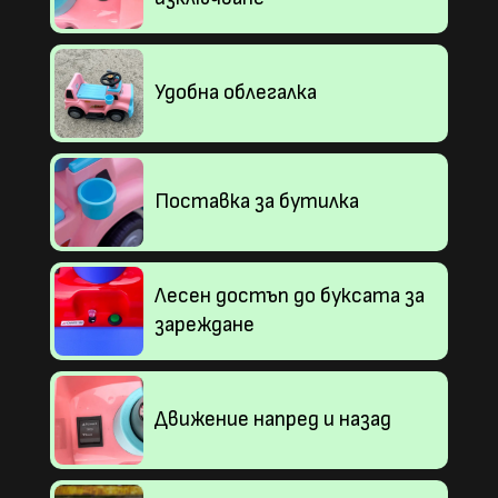
Удобна облегалка
Поставка за бутилка
Лесен достъп до буксата за
зареждане
Движение напред и назад