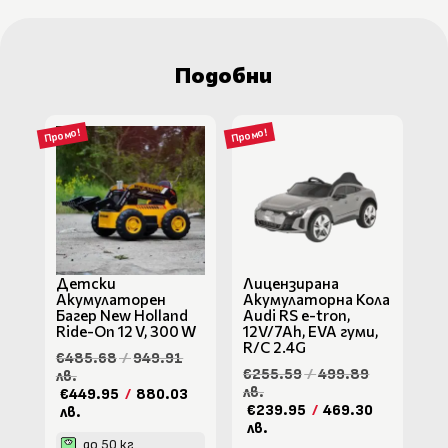
Подобни
Промо!
Промо!
Детски
Лицензирана
Акумулаторен
Акумулаторна Кола
Багер New Holland
Audi RS e-tron,
Ride-On 12 V, 300 W
12V/7Ah, EVA гуми,
R/C 2.4G
€485.68
/
949.91
€255.59
/
499.89
лв.
лв.
€449.95
/
880.03
€239.95
/
469.30
лв.
лв.
до 50 кг