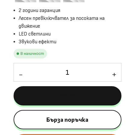
2 години гаранция
Лесен превключвател за посоката на
движение
LED светлини
Звукови ефекти
В наличност
количество
за
Детски
Електрически
КУПИ
Камион
Lightning
33
6V/4Ah,
Бърза поръчка
30W,
LED