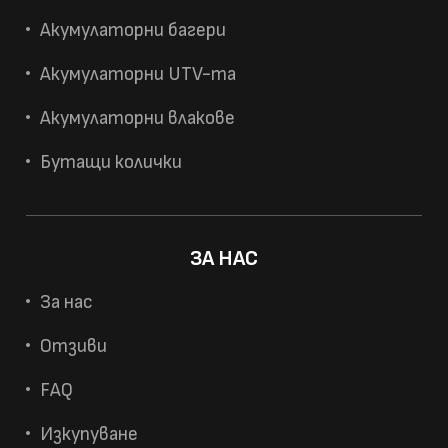
Акумулаторни багери
Акумулаторни UTV-та
Акумулаторни влакове
Бутащи колички
ЗА НАС
За нас
Отзиви
FAQ
Изкупуване