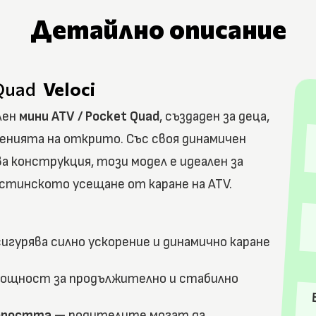
Детайлно описание
Quad
Veloci
лен
мини ATV / Pocket Quad
, създаден за деца,
енията на открито. Със своя динамичен
ва конструкция, този модел е идеален за
стинското усещане от каране на ATV.
игурява силно ускорение и динамично каране
ощност за продължително и стабилно
коростта
— родителите могат да