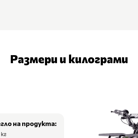
Размери и килограми
егло на продукта:
 кг