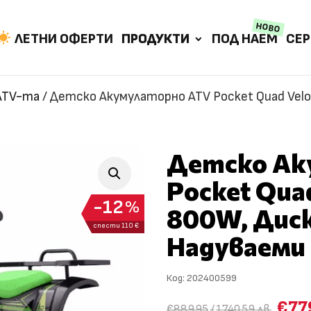
НОВО
ЛЕТНИ ОФЕРТИ
ПРОДУКТИ
ПОД НАЕМ
СЕР
ATV-та
/
Детско Акумулаторно ATV Pocket Quad Veloc
Детско Ак
Pocket Quad
12
%
800W, Диск
спести 110 €
Надуваеми 
Код:
202400599
€77
€889.95
/
1740.59 лв.