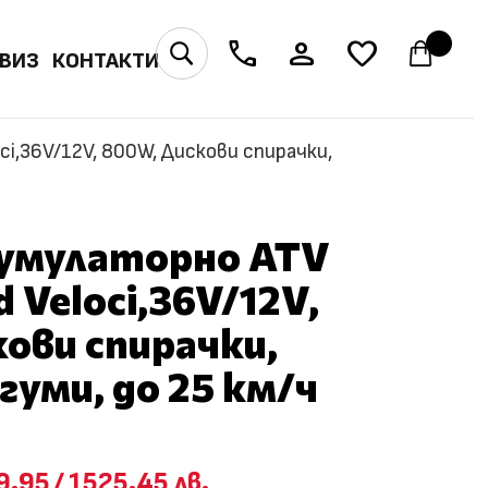
phone
person
favorite
U
ВИЗ
КОНТАКТИ
i,36V/12V, 800W, Дискови спирачки,
умулаторно ATV
 Veloci,36V/12V,
ови спирачки,
гуми, до 25 км/ч
9.95
/
1525.45 лв.