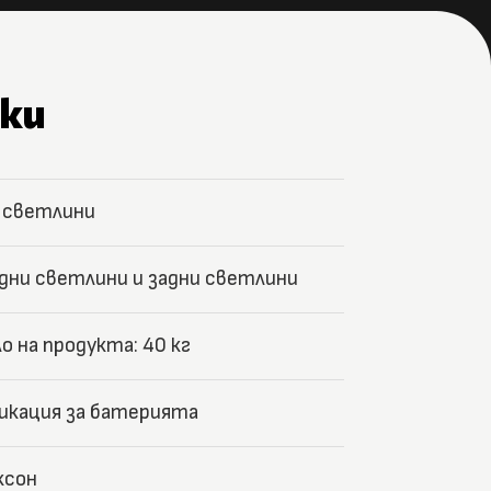
ки
 светлини
дни светлини и задни светлини
ло на продукта: 40 кг
икация за батерията
ксон