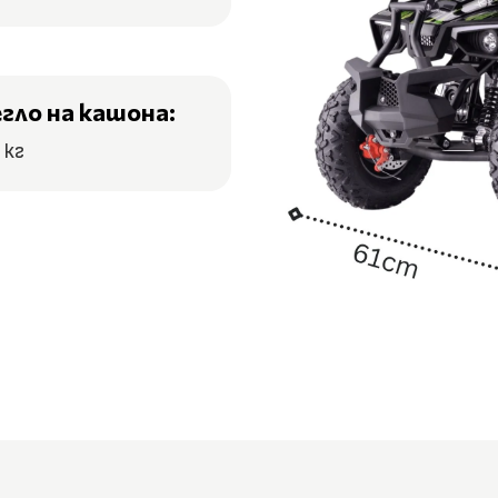
егло на кашона:
 кг