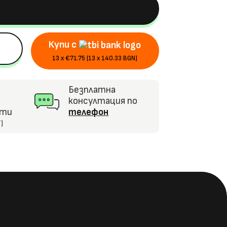
КУПИ
Купи с
13 x €71.75 (13 x 140.33 BGN)
Безплатна
консултация по
кти
телефон
)