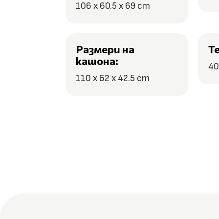
106 x 60.5 x 69 cm
Размери на
Т
кашона:
40
110 x 62 x 42.5 cm