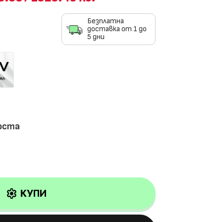
Безплатна
доставка от 1 до
5 дни
роста
settings
КУПИ