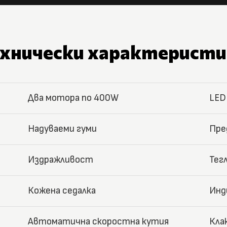
ехнически характеристи
Два мотора по 400W
LED
Надуваеми гуми
Пре
Издражливост
Тег
Кожена седалка
Инд
Автоматична скоростна кутия
Кла