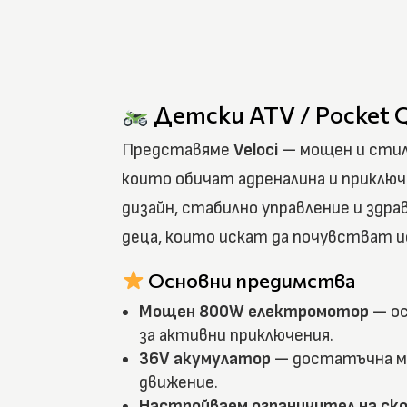
Детски ATV / Pocket 
Представяме
Veloci
— мощен и сти
които обичат адреналина и приключ
дизайн, стабилно управление и здра
деца, които искат да почувстват и
Основни предимства
Мощен 800W електромотор
— ос
за активни приключения.
36V акумулатор
— достатъчна м
движение.
Настройваем ограничител на с