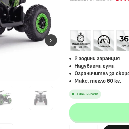
›
›
2 години гаранция
Надуваеми гуми
Ограничител за ско
Макс. тегло 60 кг.
В наличност
количество