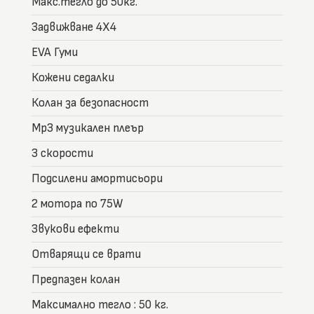
Макс.тегло до 50кг.
Задвижване 4Х4
EVA Гуми
Кожени седалки
Колан за безопасност
Mp3 музикален плеър
3 скорости
Подсилени амортисьори
2 мотора по 75W
Звукови ефекти
Отварящи се врати
Предпазен колан
Максимално тегло : 50 кг.