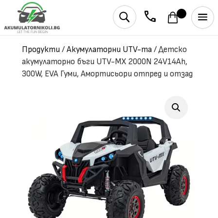
phone
U
Продукти
/
Акумулаторни UTV-та
/
Детско
акумулаторно бъги UTV-MX 2000N 24V14Ah,
300W, EVA Гуми, Амортисьори отпред и отзад