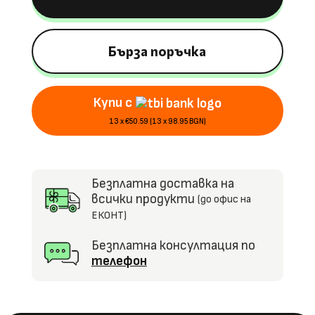
UTV-
MX
2000N
Бърза поръчка
24V14Ah,
300W,
Купи с
EVA
Гуми,
13 x €50.59 (13 x 98.95 BGN)
Амортисьори
отпред
и
Безплатна доставка на
отзад
всички продукти
(до офис на
ЕКОНТ)
Безплатна консултация по
телефон