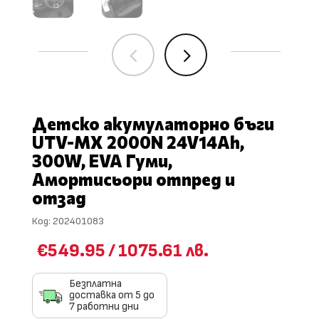
4
5
Детско акумулаторно бъги
UTV-MX 2000N 24V14Ah,
300W, EVA Гуми,
Амортисьори отпред и
отзад
Код:
202401083
€549.95
/
1075.61 лв.
Безплатна
доставка от 5 до
7 работни дни