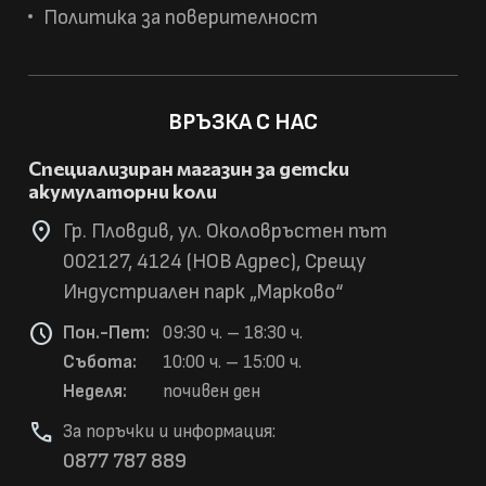
Политика за поверителност
ВРЪЗКА С НАС
Специализиран магазин за детски
акумулаторни коли
location_on
Гр. Пловдив, ул. Околовръстен път
002127, 4124 (НОВ Адрес), Срещу
Индустриален парк „Марково“
schedule
Пон.-Пет:
09:30 ч. – 18:30 ч.
Събота:
10:00 ч. – 15:00 ч.
Неделя:
почивен ден
phone
За поръчки и информация:
0877 787 889