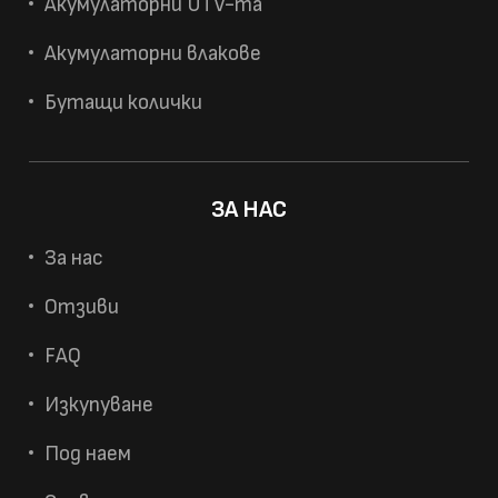
Акумулаторни UTV-та
Акумулаторни влакове
Бутащи колички
ЗА НАС
За нас
Отзиви
FAQ
Изкупуване
Под наем