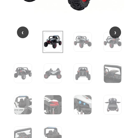
‹
‹
›
›