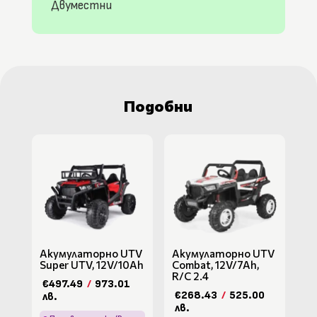
Двуместни
Подобни
Акумулаторно UTV
Акумулаторно UTV
Super UTV, 12V/10Ah
Combat, 12V/7Ah,
R/C 2.4
€497.49
/
973.01
€268.43
/
525.00
лв.
лв.