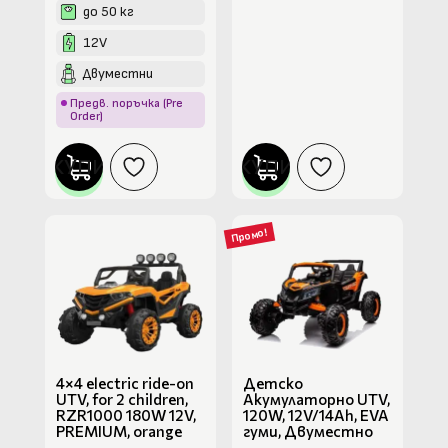
до 50 кг
12V
Двуместни
Предв. поръчка (Pre
Order)
КУПИ
КУПИ
Промо!
4×4 electric ride-on
Детско
UTV, for 2 children,
Акумулаторно UTV,
RZR1000 180W 12V,
120W, 12V/14Ah, EVA
PREMIUM, orange
гуми, Двуместно