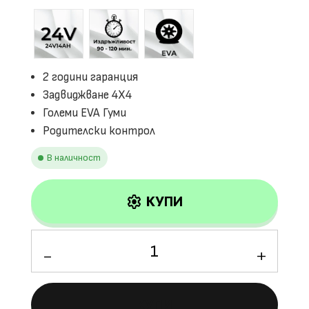
2 години гаранция
Задвиджване 4X4
Големи EVA Гуми
Родителски контрол
В наличност
settings
КУПИ
количество
за
Детско
акумулаторно
КУПИ
бъги