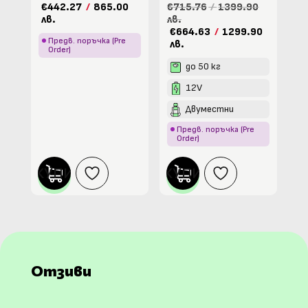
€442.27
/
865.00
€715.76
/
1399.90
лв.
лв.
€664.63
/
1299.90
Предв. поръчка (Pre
лв.
Order)
до 50 кг
12V
Двуместни
Предв. поръчка (Pre
Order)
КУПИ
КУПИ
Отзиви