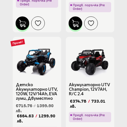
Предв. поръчка (Pre
Order)
Предв. поръчка (Pre
Order)
КУПИ
КУПИ
Промо!
Детско
Акумулаторно UTV
Акумулаторно UTV,
Champion, 12V7AH,
120W, 12V/14Ah, EVA
R/C 2.4
гуми, Двуместно
€374.78
/
733.01
€715.76
/
1399.90
лв.
лв.
Предв. поръчка (Pre
€664.63
/
1299.90
Order)
лв.