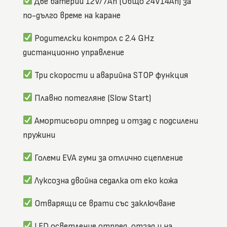
Две батерии 12V/7Ah (Общо 24V14Ah) за
по-дълго време на каране
Родителски контрол с 2.4 GHz
дистанционно управление
Три скорости и аварийна STOP функция
Плавно потегляне (Slow Start)
Амортисьори отпред и отзад с подсилени
пружини
Големи EVA гуми за отлично сцепление
Луксозна двойна седалка от еко кожа
Отварящи се врати със заключване
LED осветление отпред, отзад и на