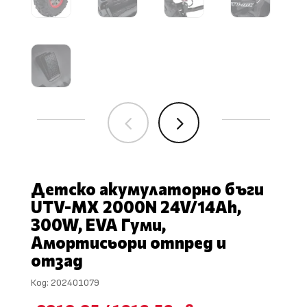
4
5
Детско акумулаторно бъги
UTV-MX 2000N 24V/14Ah,
300W, EVA Гуми,
Амортисьори отпред и
отзад
Код:
202401079