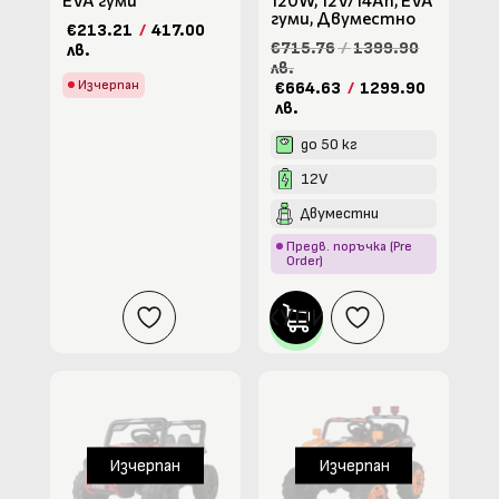
гуми, Двуместно
€213.21
/
417.00
€715.76
/
1399.90
лв.
лв.
Изчерпан
€664.63
/
1299.90
лв.
до 50 кг
12V
Двуместни
Предв. поръчка (Pre
Order)
КУПИ
Изчерпан
Изчерпан