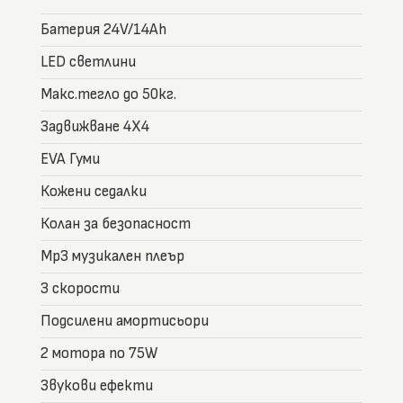
Батерия 24V/14Ah
LED светлини
Макс.тегло до 50кг.
Задвижване 4Х4
EVA Гуми
Кожени седалки
Колан за безопасност
Mp3 музикален плеър
3 скорости
Подсилени амортисьори
2 мотора по 75W
Звукови ефекти