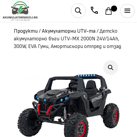
phone
U
Продукти
/
Акумулаторни UTV-та
/
Детско
акумулаторно бъги UTV-MX 2000N 24V/14Ah,
300W, EVA Гуми, Амортисьори отпред и отзад