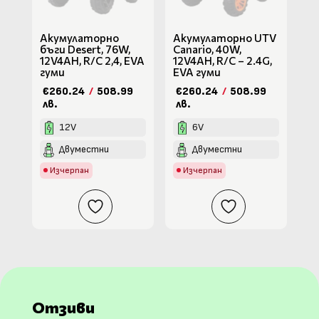
Акумулаторно
Акумулаторно UTV
бъги Desert, 76W,
Canario, 40W,
12V4AH, R/C 2,4, EVA
12V4AH, R/C – 2.4G,
гуми
EVA гуми
€260.24
/
508.99
€260.24
/
508.99
лв.
лв.
12V
6V
Двуместни
Двуместни
Изчерпан
Изчерпан
Отзиви