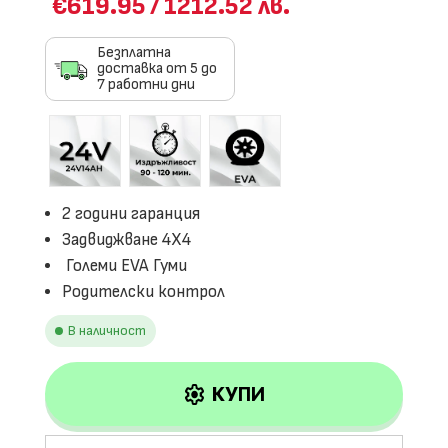
€619.95
/
1212.52 лв.
Безплатна
доставка от 5 до
7 работни дни
2 години гаранция
Задвиджване 4X4
Големи EVA Гуми
Родителски контрол
В наличност
settings
КУПИ
количество