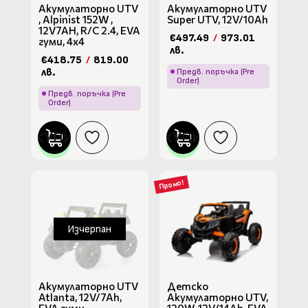
Акумулаторно UTV
Акумулаторно UTV
, Alpinist 152W ,
Super UTV, 12V/10Ah
12V7AH, R/C 2.4, EVA
€497.49
/
973.01
гуми, 4х4
лв.
€418.75
/
819.00
лв.
Предв. поръчка (Pre
Order)
Предв. поръчка (Pre
Order)
КУПИ
КУПИ
Промо!
Изчерпан
Акумулаторно UTV
Детско
Atlanta, 12V/7Ah,
Акумулаторно UTV,
EVA гуми
120W, 12V/14Ah, EVA