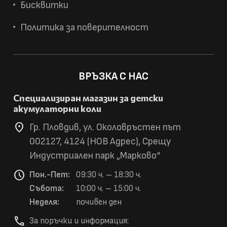
Бисквитки
Политика за поверителност
ВРЪЗКА С НАС
Специализиран магазин за детски
акумулаторни коли
location_on
Гр. Пловдив, ул. Околовръстен път
002127, 4124 (НОВ Адрес), Срещу
Индустриален парк „Марково“
schedule
Пон.-Пет:
09:30 ч. – 18:30 ч.
Събота:
10:00 ч. – 15:00 ч.
Неделя:
почивен ден
phone
За поръчки и информация: