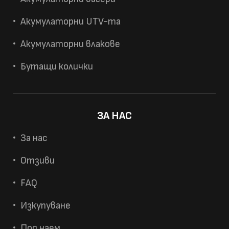
Акумулаторни UTV-та
Акумулаторни влакове
Бутащи колички
ЗА НАС
За нас
Отзиви
FAQ
Изкупуване
Под наем