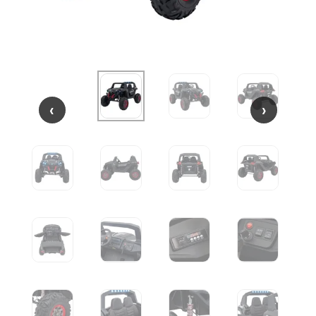
‹
‹
›
›