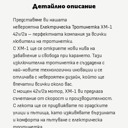
Детайлно описание
Представяме ви нашата
невероятна
Електрическа Тротинетка
XM-1
42v/2a – перфектната компания за всички
любители на тротинетки.
С XM-1 ще се откриете нови нива на
забавление и свобода при карането. Тази
изключителна тротинетка е създадена с
най-новите технологични иновации и се
отличава с невероятен дизайн, който ще
впечатли всички около вас.
С мощен 42v/2a мотор, XM-1 ви предлага
съчетание от скорост и производителност.
С лекота ще се придвижвате по градските
улици и пътища, като изживявате бързината
и комфорта на пътуване с електрическа
тротинетка.