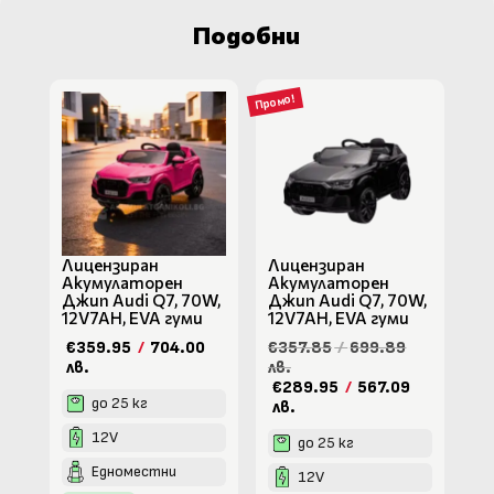
Подобни
Промо!
Лицензиран
Лицензиран
Акумулаторен
Акумулаторен
Джип Audi Q7, 70W,
Джип Audi Q7, 70W,
12V7AH, EVA гуми
12V7AH, EVA гуми
€359.95
/
704.00
€357.85
/
699.89
лв.
лв.
€289.95
/
567.09
до 25 кг
лв.
12V
до 25 кг
Едноместни
12V