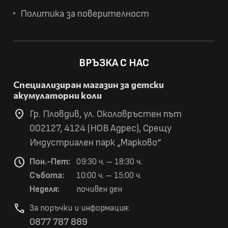
Политика за поверителност
ВРЪЗКА С НАС
Специализиран магазин за детски
акумулаторни коли
location_on
Гр. Пловдив, ул. Околовръстен път
002127, 4124 (НОВ Адрес), Срещу
Индустриален парк „Марково“
schedule
Пон.-Пет:
09:30 ч. – 18:30 ч.
Събота:
10:00 ч. – 15:00 ч.
Неделя:
почивен ден
phone
За поръчки и информация:
0877 787 889