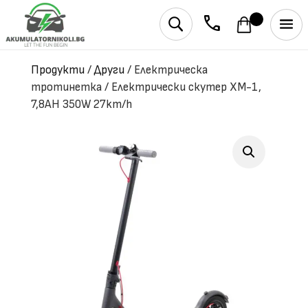
phone
U
Продукти
/
Други
/
Електрическа
тротинетка / Електрически скутер XM-1,
7,8AH 350W 27km/h