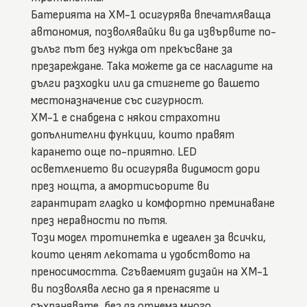
Батерията на XM-1 осигурява впечатляваща
автономия, позволявайки ви да извървите по-
дълъг път без нужда от прекъсване за
презареждане. Така можете да се насладите на
дълги разходки или да стигнете до вашето
местоназначение със сигурност.
XM-1 е снабдена с някои страхотни
допълнителни функции, които правят
карането още по-приятно. LED
осветлението ви осигурява видимост дори
през нощта, а амортисьорите ви
гарантират гладко и комфортно преминаване
през неравности по пътя.
Този модел тротинетка е идеален за всички,
които ценят лекотата и удобството на
преносимостта. Сгъваемият дизайн на XM-1
ви позволява лесно да я пренасяте и
съхранявате, без да отнема много