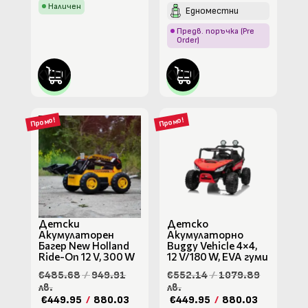
Наличен
Едноместни
Предв. поръчка (Pre
Order)
КУПИ
КУПИ
Промо!
Промо!
Детски
Детско
Акумулаторен
Акумулаторно
Багер New Holland
Buggy Vehicle 4×4,
Ride-On 12 V, 300 W
12 V/180 W, ЕVA гуми
€485.68
/
949.91
€552.14
/
1079.89
лв.
лв.
€449.95
/
880.03
€449.95
/
880.03