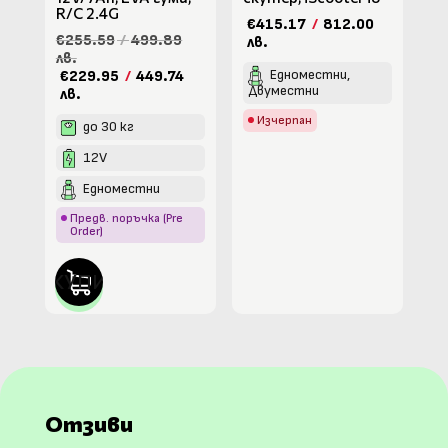
R/C 2.4G
€415.17
/
812.00
€255.59
/
499.89
лв.
лв.
Едноместни,
€229.95
/
449.74
Двуместни
лв.
Изчерпан
до 30 кг
12V
Едноместни
Предв. поръчка (Pre
Order)
КУПИ
Отзиви