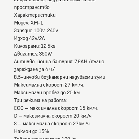
пространство.
Характеристики:
Модел: XM-1
Зарядно 100v-240v
Изход 42v/2A
Килограми: 12.5кг
Двигател: 350W
Литиево-йонна батерия: 7,8ΑΗ /пълно
зареждане за 4 ч./
8,5-инчови безкамерни надуваеми гуми
Максимална скорост 27 км./ч.
Максимален пробег до 20 км.
Три режима на работа:
ECO – максимална скорост 15 км/ч.
D – максимална скорост 20 км./ч.
S – максимална скорост 27км./ч.
Наклон до 15%