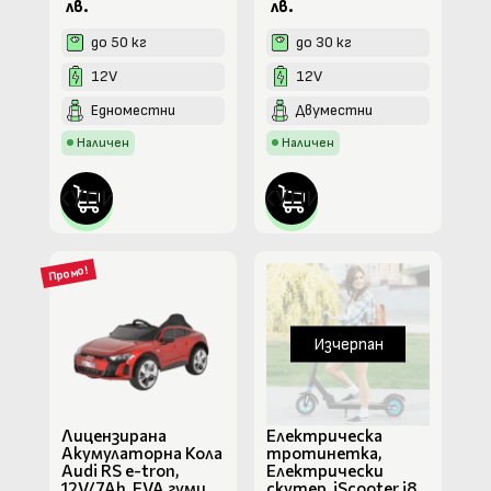
лв.
лв.
до 50 кг
до 30 кг
12V
12V
Едноместни
Двуместни
Наличен
Наличен
КУПИ
КУПИ
Промо!
Изчерпан
Лицензирана
Електрическа
Акумулаторна Кола
тротинетка,
Audi RS e-tron,
Електрически
12V/7Ah, EVA гуми,
скутер, iScooter i8