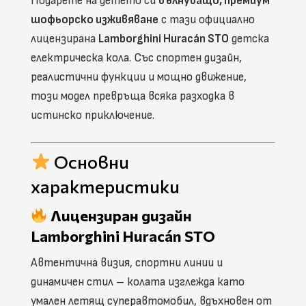
Подарете на детето си
вълнуващо, премиум
шофьорско изживяване
с тази официално
лицензирана
Lamborghini Huracán STO
детска
електрическа кола. Със спортен дизайн,
реалистични функции и мощно движение,
този модел превръща всяка разходка в
истинско приключение.
Основни
характеристики
Лицензиран дизайн
Lamborghini Huracán STO
Автентична визия, спортни линии и
динамичен стил – колата изглежда като
умален летящ суперавтомобил, вдъхновен от