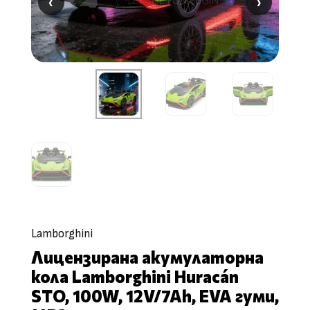
‹
‹
›
›
Lamborghini
Лицензирана акумулаторна
кола Lamborghini Huracán
STO, 100W, 12V/7Ah, EVA гуми,