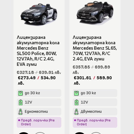
Лицензирана
Лицензирана
акумулаторна кола
акумулаторна кола
Mercedes Benz
Mercedes Benz SL65,
SL500 Police, 80W,
70W, 12V7Ah, R/C
12V7Ah, R/C 2.4G,
2.4G, EVA гуми
EVA гуми
€357.85
/
699.89
€327.18
/
639.91 лв.
лв.
€273.49
/
534.90
€301.61
/
589.90
лв.
лв.
до 30 кг
до 30 кг
12V
12V
Едноместни
Двуместни
Предв. поръчка (Pre
Предв. поръчка (Pre
Order)
Order)