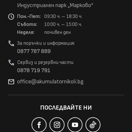
Индустриален парк „Марково“
schedule
Пон.-Пет:
09:30 ч. – 18:30 ч.
Събота:
10:00 ч. – 15:00 ч.
Неделя:
почивен ден
phone
За поръчки и информация:
0877 787 889
phone
Сервиз и резервни части
0878 719 791
mail
office@akumulatorni
koli.bg
ПОСЛЕДВАЙТЕ НИ