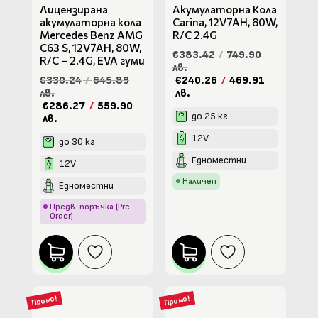
Лицензирана
Акумулаторна Кола
акумулаторна кола
Carina, 12V7AH, 80W,
Mercedes Benz AMG
R/C 2.4G
C63 S, 12V7AH, 80W,
€383.42
/
749.90
R/C – 2.4G, EVA гуми
лв.
€330.24
/
645.89
€240.26
/
469.91
лв.
лв.
€286.27
/
559.90
до 25 кг
лв.
12V
до 30 кг
Едноместни
12V
Наличен
Едноместни
Предв. поръчка (Pre
Order)
Промо!
Промо!