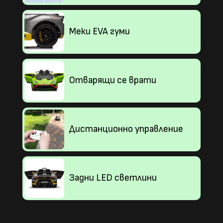
Меки EVA гуми
Отварящи се врати
Дистанционно управление
Задни LED светлини