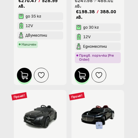
€270.47
/
528.99
€247.98
/
485.01
лв.
лв.
€198.38
/
388.00
до 35 кг
лв.
12V
до 30 кг
Двуместни
12V
Наличен
Едноместни
Предв. поръчка (Pre
Order)
Промо!
Промо!