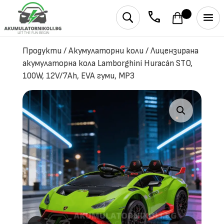
phone
U
Продукти
/
Акумулаторни коли
/
Лицензирана
акумулаторна кола Lamborghini Huracán STO,
100W, 12V/7Ah, EVA гуми, MP3