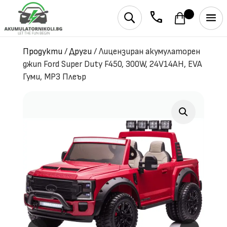
phone
U
Продукти
/
Други
/
Лицензиран акумулаторен
джип Ford Super Duty F450, 300W, 24V14AH, EVA
Гуми, MP3 Плеър