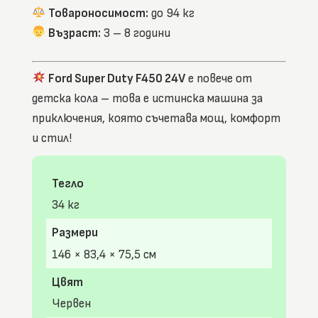
Товароносимост:
до 94 кг
Възраст:
3 – 8 години
Ford Super Duty F450 24V
е повече от
детска кола – това е истинска машина за
приключения, която съчетава мощ, комфорт
и стил!
Тегло
34 кг
Размери
146 × 83,4 × 75,5 см
Цвят
Червен