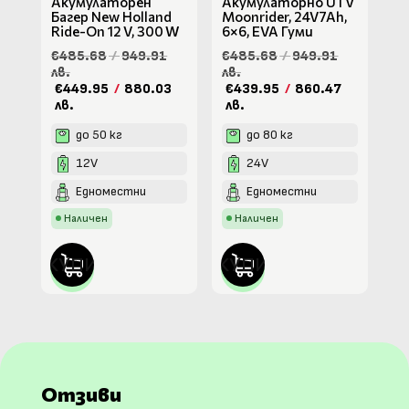
Акумулаторен
Акумулаторно UTV
Багер New Holland
Moonrider, 24V7Ah,
Ride-On 12 V, 300 W
6×6, EVA Гуми
€485.68
/
949.91
€485.68
/
949.91
лв.
лв.
€449.95
/
880.03
€439.95
/
860.47
лв.
лв.
до 50 кг
до 80 кг
12V
24V
Едноместни
Едноместни
Наличен
Наличен
КУПИ
КУПИ
Отзиви