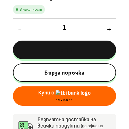
В наличност
количество
за
Лицензиран
акумулаторен
КУПИ
джип
Ford
Super
Duty
Бърза поръчка
F450,
300W,
Купи с
24V14AH,
EVA
13 x €56.11
Гуми,
MP3
Безплатна доставка на
Плеър
всички продукти
(до офис на