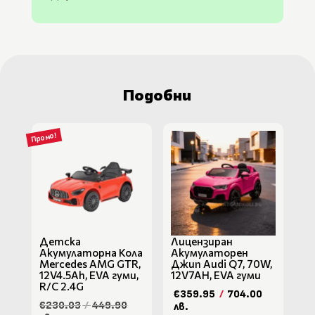
Подобни
Промо!
Детска
Лицензиран
Акумулаторна Кола
Акумулаторен
Mercedes AMG GTR,
Джип Audi Q7, 70W,
12V4.5Ah, EVA гуми,
12V7AH, EVA гуми
R/C 2.4G
€359.95
/
704.00
€230.03
/
449.90
лв.