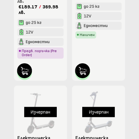
лв.
до 25 кг
€189.17
/
369.98
лв.
12V
до 25 кг
Едноместни
12V
Наличен
Едноместни
Предв. поръчка (Pre
Order)
КУПИ
КУПИ
Изчерпан
Изчерпан
Електрическа
Електрическа