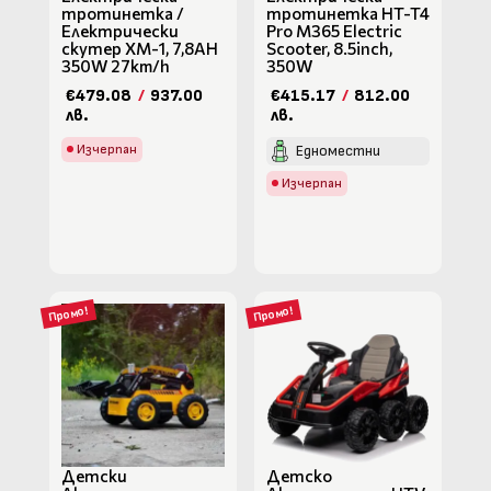
тротинетка /
тротинетка HT-T4
Електрически
Pro M365 Electric
скутер XM-1, 7,8AH
Scooter, 8.5inch,
350W 27km/h
350W
€479.08
/
937.00
€415.17
/
812.00
лв.
лв.
Изчерпан
Едноместни
Изчерпан
Промо!
Промо!
Детски
Детско