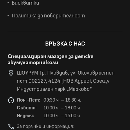
Бисквитки
Политика за поверителност
ВРЪЗКА С НАС
Специализиран магазин за детски
акумулаторни коли
location_on
ШОУРУМ Гр. Пловдив, ул. Околовръстен
път 002127, 4124 (НОВ Адрес), Срещу
Индустриален парк „Марково“
schedule
Пон.-Пет:
09:30 ч. – 18:30 ч.
Събота:
10:00 ч. – 18:00 ч.
Неделя:
10:00 ч. – 15:00 ч.
phone
За поръчки и информация: