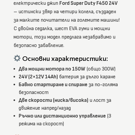
електрически джип
Ford Super Duty F450 24V
– истински звяр на четири колела, създаден
за малките почитатели на големите машини!
С двойна седалка, шест EVA гуми и мощни
мотори, този модел предлага незабравимо и
безопасно забавление.
Основни характеристики:
Два мощни мотора по 150W
(общо 300W)
24V (2×12V 14Ah)
батерия за дълго каране
Бавно стартиране и спиране
за по-голяма
безопасност
Две скорости (ниска/висока)
и лост за
движение напред/назад
Ръчно или дистанционно управление
(3
режима на скорост)