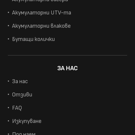
Акумулаторни UTV-та
Акумулаторни влакове
Бутащи колички
ЗА НАС
За нас
Отзиви
FAQ
Изкупуване
Под наем