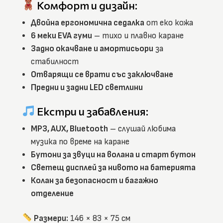
Комфорт и дизайн:
Двойна ергономична седалка
от еко кожа
6 меки EVA гуми
– тихо и плавно каране
Задно окачване и амортисьори
за
стабилност
Отварящи се врати със заключване
Предни и задни LED светлини
Екстри и забавления:
MP3, AUX, Bluetooth
– слушай любима
музика по време на каране
Бутони за звуци на волана и старт бутон
Светещ дисплей за нивото на батерията
Колан за безопасност и багажно
отделение
Размери:
146 × 83 × 75 см