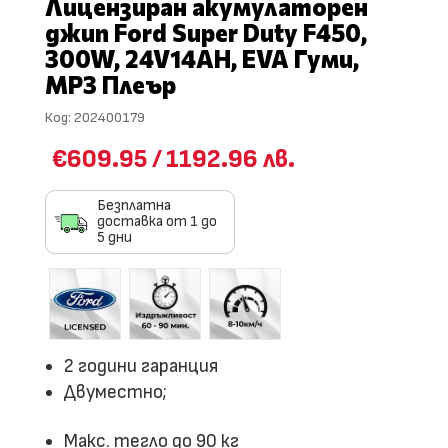
Лицензиран акумулаторен
джип Ford Super Duty F450,
300W, 24V14AH, EVA Гуми,
MP3 Плеър
Код:
202400179
€609.95
/
1192.96 лв.
Безплатна
доставка от 1 до
5 дни
2 години гаранция
Двуместно;
Макс. тегло до 90 кг