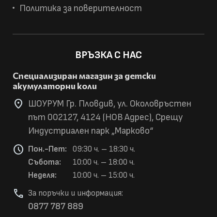
Политика за поверителност
ВРЪЗКА С НАС
Специализиран магазин за детски
акумулаторни коли
location_on
ШОУРУМ Гр. Пловдив, ул. Околовръстен
път 002127, 4124 (НОВ Адрес), Срещу
Индустриален парк „Марково“
schedule
Пон.-Пет:
09:30 ч. – 18:30 ч.
Събота:
10:00 ч. – 18:00 ч.
Неделя:
10:00 ч. – 15:00 ч.
phone
За поръчки и информация:
0877 787 889