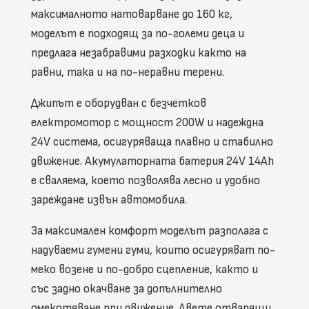
максималното натоварване до 160 кг,
моделът е подходящ за по-големи деца и
предлага незабравими разходки както на
равни, така и на по-неравни терени.
Джипът е оборудван с безчетков
електромотор с мощност 200W и надеждна
24V система, осигуряваща плавно и стабилно
движение. Акумулаторната батерия 24V 14Ah
е сваляема, което позволява лесно и удобно
зареждане извън автомобила.
За максимален комфорт моделът разполага с
надуваеми гумени гуми, които осигуряват по-
меко возене и по-добро сцепление, както и
със задно окачване за допълнително
омекотяване при движение. Двете отварящи