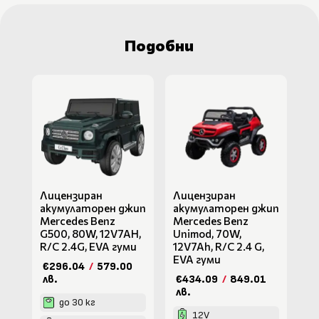
Подобни
Лицензиран
Лицензиран
акумулаторен джип
акумулаторен джип
Mercedes Benz
Mercedes Benz
G500, 80W, 12V7AH,
Unimod, 70W,
R/C 2.4G, EVA гуми
12V7Ah, R/C 2.4 G,
EVA гуми
€296.04
/
579.00
лв.
€434.09
/
849.01
лв.
до 30 кг
12V