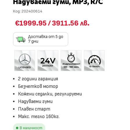
Надуваеми гуми, МР3, R/C
Код:
202400614
€1999.95
/
3911.56 лв.
Доставка от 5 до
7 дни
2 години гаранция
Безчетков мотор
Кожени седалки, регулируеми
Надуваеми гуми
Плавен старт
Макс. тегло 160кг.
В наличност