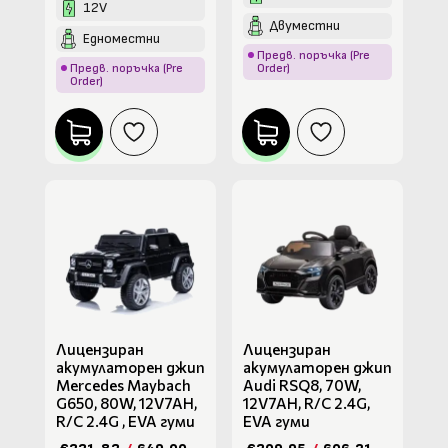
12V
Двуместни
Едноместни
Предв. поръчка (Pre
Предв. поръчка (Pre
Order)
Order)
Лицензиран
Лицензиран
акумулаторен джип
акумулаторен джип
Mercedes Maybach
Audi RSQ8, 70W,
G650, 80W, 12V7AH,
12V7AH, R/C 2.4G,
R/C 2.4G , EVA гуми
EVA гуми