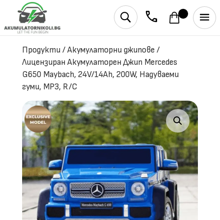
phone
U
Продукти
/
Акумулаторни джипове
/
Лицензиран Акумулаторен Джип Mercedes
G650 Maybach, 24V/14Ah, 200W, Надуваеми
гуми, МР3, R/C