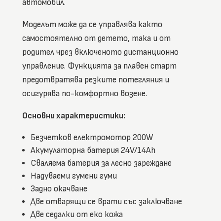
автомобил.
Моделът може да се управлява както
самостоятелно от детето, така и от
родител чрез включеното дистанционно
управление. Функцията за плавен старт
предотвратява резките потегляния и
осигурява по-комфортно возене.
Основни характеристики:
Безчетков електромотор 200W
Акумулаторна батерия 24V/14Ah
Сваляема батерия за лесно зареждане
Надуваеми гумени гуми
Задно окачване
Две отварящи се врати със заключване
Две седалки от еко кожа