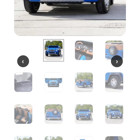
‹
‹
›
›