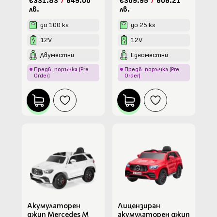
€331.83
/
649.00
€309.95
/
606.21
лв.
лв.
до 100 кг
до 25 кг
12V
12V
Двуместни
Едноместни
Предв. поръчка (Pre
Предв. поръчка (Pre
Order)
Order)
Акумулаторен
Лицензиран
джип Mercedes M
акумулаторен джип