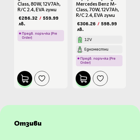
Class, 80W, 12V7Ah,
Mercedes Benz M-
R/C 2.4, EVA гуми
Class, 70W, 12V7Ah,
R/C 2.4, EVA гуми
€286.32
/
559.99
лв.
€306.26
/
598.99
лв.
Предв. поръчка (Pre
Order)
12V
Едноместни
Предв. поръчка (Pre
Order)
Отзиви