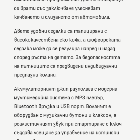
се врати със заключване улесняват
качването и слизането от автомобила.
Двете удобни седалки са тапицирани с
висококачествена еко кожа, а шофьорската
седалка може да се регулира напред и назад
според ръста на детето. За безопасността
на пътниците са предвидени индивидуални
предпазни колани.
Акумулаторният джип разполага с модерна
мултимедийна система с MP3 плейър,
Bluetooth връзка и USB порт. Воланът е
оборудван с музикални бутони и клаксон, а
реалистичният звук при стартиране с ключ
създава усещане за управление на истински