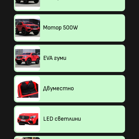
Мотор 500W
EVA гуми
Двуместно
LED светлини