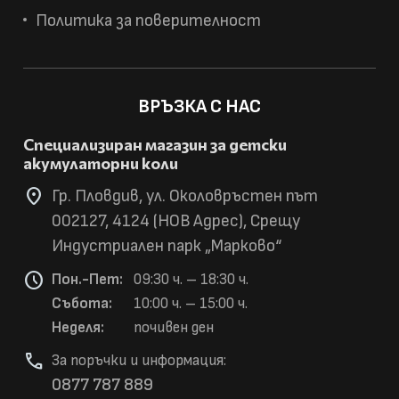
Политика за поверителност
ВРЪЗКА С НАС
Специализиран магазин за детски
акумулаторни коли
location_on
Гр. Пловдив, ул. Околовръстен път
002127, 4124 (НОВ Адрес), Срещу
Индустриален парк „Марково“
schedule
Пон.-Пет:
09:30 ч. – 18:30 ч.
Събота:
10:00 ч. – 15:00 ч.
Неделя:
почивен ден
phone
За поръчки и информация:
0877 787 889