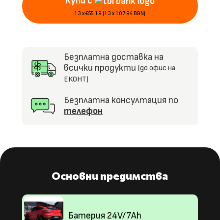
Купи с
4х4,
MP4,
13 x €55.19 (13 x 107.94 BGN)
R/C,
EVA
гуми
Безплатна доставка на
всички продукти
(до офис на
ЕКОНТ)
Безплатна консултация по
телефон
Основни предимства
Батерия 24V/7Ah