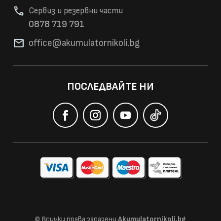
phone
Сервиз и резервни части
0878 719 791
mail
office@akumulatorni
koli.bg
ПОСЛЕДВАЙТЕ НИ
© Всички права запазени
Akumulatornikoli.bg