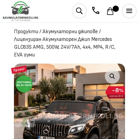
phone
U
Продукти
/
Акумулаторни джипове
/
Лицензиран Акумулаторен Джип Mercedes
GLC63S AMG, 500W, 24V/7Ah, 4х4, MP4, R/C,
EVA гуми
Промо!
8
%
спести 50 €