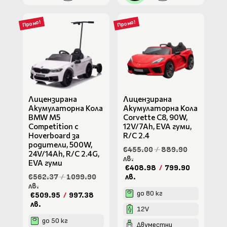
Промо!
Промо!
Лицензирана
Лицензирана
Акумулаторна Кола
Акумулаторна Кола
BMW M5
Corvette C8, 90W,
Competition с
12V/7Ah, EVA гуми,
Hoverboard за
R/C 2.4
родители, 500W,
€455.00
/
889.90
24V/14Ah, R/C 2.4G,
лв.
EVA гуми
€408.98
/
799.90
€562.37
/
1099.90
лв.
лв.
до 80 кг
€509.95
/
997.38
лв.
12V
до 50 кг
Двуместни