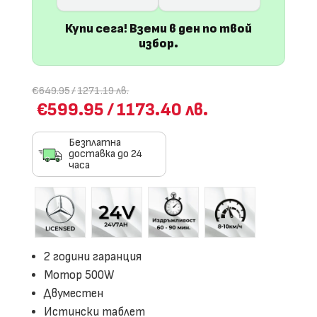
Купи сега! Вземи в ден по твой
избор.
€649.95
/
1271.19 лв.
€599.95
/
1173.40 лв.
Безплатна
доставка до 24
часа
2 години гаранция
Мотор 500W
Двуместен
Истински таблет