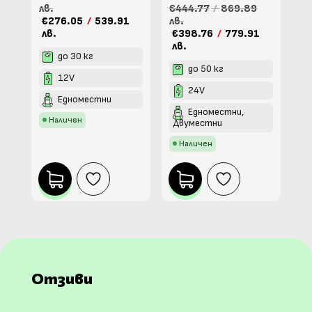
лв.
€444.77
/
869.89
€276.05
/
539.91
лв.
лв.
€398.76
/
779.91
лв.
до 30 кг
до 50 кг
12V
24V
Едноместни
Едноместни,
Наличен
Двуместни
Наличен
Отзиви