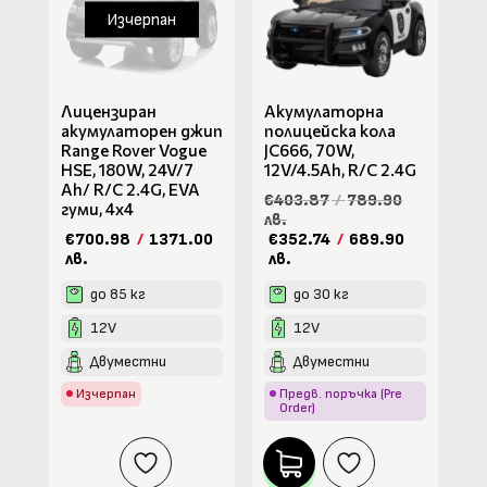
Изчерпан
Лицензиран
Акумулаторна
акумулаторен джип
полицейска кола
Range Rover Vogue
JC666, 70W,
HSE, 180W, 24V/7
12V/4.5Ah, R/C 2.4G
Ah/ R/C 2.4G, EVA
€403.87
/
789.90
гуми, 4х4
лв.
€700.98
/
1371.00
€352.74
/
689.90
лв.
лв.
до 85 кг
до 30 кг
12V
12V
Двуместни
Двуместни
Изчерпан
Предв. поръчка (Pre
Order)