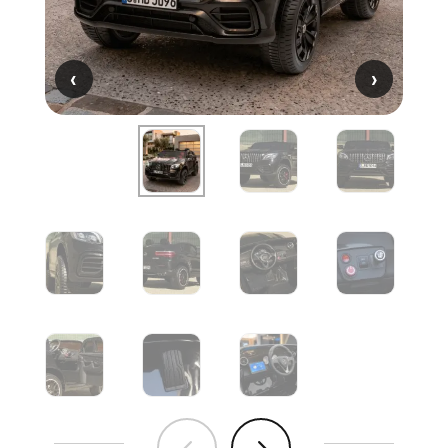
‹
‹
›
›