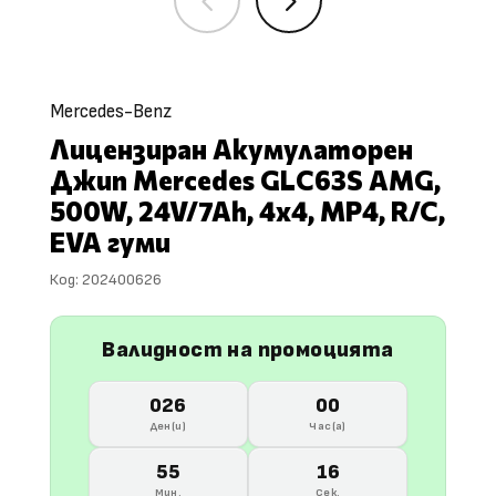
4
5
Mercedes-Benz
Лицензиран Акумулаторен
Джип Mercedes GLC63S AMG,
500W, 24V/7Ah, 4х4, MP4, R/C,
EVA гуми
Код:
202400626
Валидност на промоцията
026
00
Ден(и)
Час(а)
55
15
Мин.
Сек.