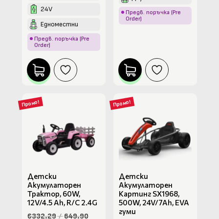
24V
Предв. поръчка (Pre
Order)
Едноместни
Предв. поръчка (Pre
Order)
Промо!
Промо!
Детски
Детски
Акумулаторен
Акумулаторен
Трактор, 60W,
Картинг SX1968,
12V/4.5 Ah, R/C 2.4G
500W, 24V/7Ah, EVA
гуми
€332.29
/
649.90