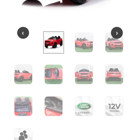
‹
‹
›
›