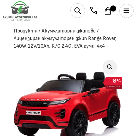
phone
U
Продукти
/
Акумулаторни джипове
/
Лицензиран акумулаторен джип Range Rover,
140W, 12V/10Ah, R/C 2.4G, EVA гуми, 4х4
8
%
спести 31 €