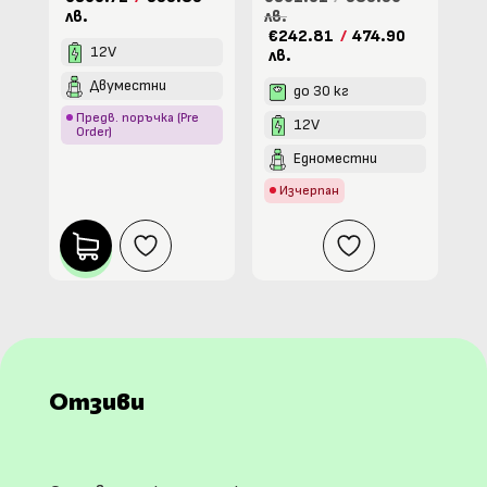
лв.
лв.
€242.81
/
474.90
12V
лв.
Двуместни
до 30 кг
Предв. поръчка (Pre
12V
Order)
Едноместни
Изчерпан
Отзиви