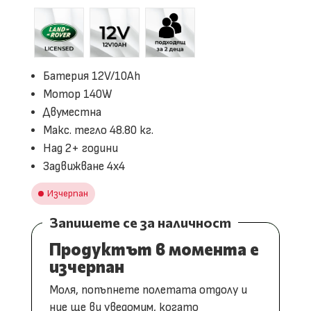
Батерия 12V/10Ah
Мотор 140W
Двуместна
Макс. тегло 48.80 кг.
Над 2+ години
Задвижване 4х4
Изчерпан
Запишете се за наличност
Продуктът в момента е
изчерпан
Моля, попъпнете полетата отдолу и
ние ще ви уведомим, когато