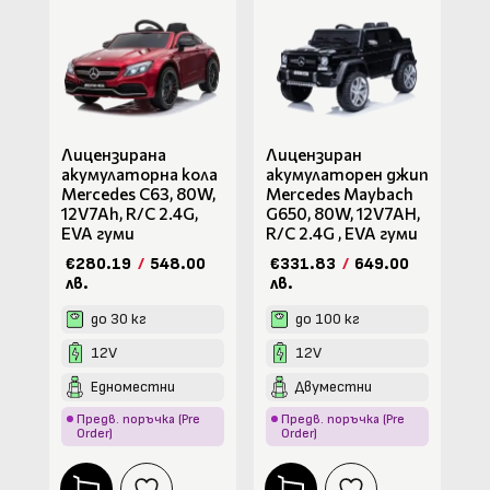
Лицензирана
Лицензиран
акумулаторна кола
акумулаторен джип
Mercedes C63, 80W,
Mercedes Maybach
12V7Ah, R/C 2.4G,
G650, 80W, 12V7AH,
EVA гуми
R/C 2.4G , EVA гуми
€280.19
/
548.00
€331.83
/
649.00
лв.
лв.
до 30 кг
до 100 кг
12V
12V
Едноместни
Двуместни
Предв. поръчка (Pre
Предв. поръчка (Pre
Order)
Order)