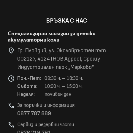
ВРЪЗКА С НАС
Специализиран магазин за детски
акумулаторни коли
location_on
Гр. Пловдив, ул. Околовръстен път
002127, 4124 (НОВ Адрес), Срещу
Индустриален парк „Марково“
schedule
Пон.-Пет:
09:30 ч. – 18:30 ч.
Събота:
10:00 ч. – 15:00 ч.
Неделя:
почивен ден
phone
За поръчки и информация:
0877 787 889
phone
Сервиз и резервни части
0878 719 791