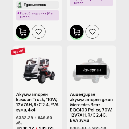
Order)
Едноместни
Предв. поръчка (Pre
Order)
Промо!
Изчерпан
Акумулаторен
Лицензиран
камион Truck, 110W,
акумулаторен джип
12V7AH, R/C 2.4, EVA
Mercedes Benz
гуми, 4х4
EQC400 Police, 70W,
12V7AH, R/C 2.4G,
€332.29
/
649.90
EVA гуми
лв.
€306.72
/
599.89
€301.61
/
589.90