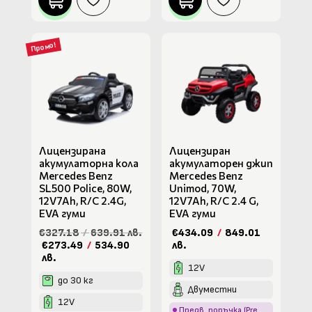
Промо!
Лицензирана
Лицензиран
акумулаторна кола
акумулаторен джип
Mercedes Benz
Mercedes Benz
SL500 Police, 80W,
Unimod, 70W,
12V7Ah, R/C 2.4G,
12V7Ah, R/C 2.4 G,
EVA гуми
EVA гуми
€327.18
/
639.91 лв.
€434.09
/
849.01
€273.49
/
534.90
лв.
лв.
12V
до 30 кг
Двуместни
12V
Предв. поръчка (Pre