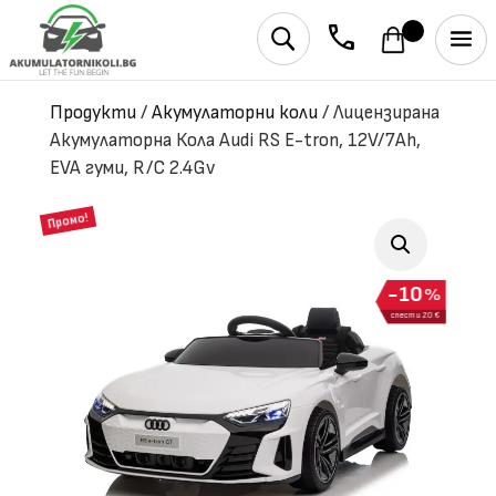
phone
U
Продукти
/
Акумулаторни коли
/
Лицензирана
Акумулаторна Кола Audi RS Е-tron, 12V/7Ah,
EVA гуми, R/C 2.4Gv
Промо!
10
%
спести 20 €