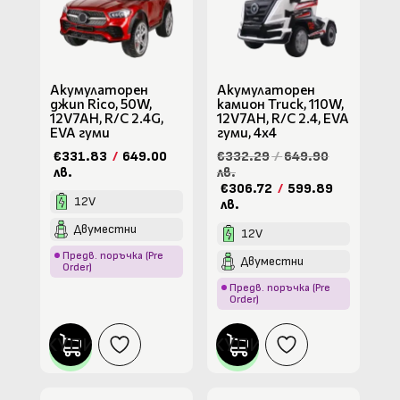
Акумулаторен
Акумулаторен
джип Rico, 50W,
камион Truck, 110W,
12V7AH, R/C 2.4G,
12V7AH, R/C 2.4, EVA
EVA гуми
гуми, 4х4
€331.83
/
649.00
€332.29
/
649.90
лв.
лв.
€306.72
/
599.89
12V
лв.
Двуместни
12V
Предв. поръчка (Pre
Двуместни
Order)
Предв. поръчка (Pre
Order)
КУПИ
КУПИ