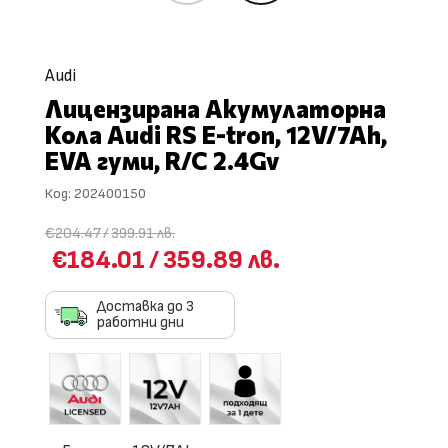
Audi
Лицензирана Акумулаторна
Кола Audi RS Е-tron, 12V/7Ah,
EVA гуми, R/C 2.4Gv
Код:
202400150
€204.47
/
399.91 лв.
€184.01
/
359.89 лв.
Доставка до 3
работни дни