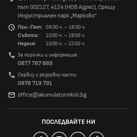
път 002127, 4124 (НОВ Адрес), Срещу
Индустриален парк „Марково“
schedule
Пон.-Пет:
09:30 ч. – 18:30 ч.
Събота:
10:00 ч. – 18:00 ч.
Неделя:
10:00 ч. – 15:00 ч.
phone
За поръчки и информация:
0877 787 889
phone
Сервиз и резервни части
0878 719 791
mail
office@akumulatorni
koli.bg
ПОСЛЕДВАЙТЕ НИ