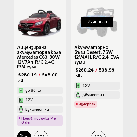
Изчерпан
Лицензирана
Акумулаторно
акумулаторна кола
бъги Desert, 76W,
Mercedes C63, 80W,
12V4AH, R/C 2,4, EVA
12V7Ah, R/C 2.4G,
гуми
EVA гуми
€260.24
/
508.99
€280.19
/
548.00
лв.
лв.
12V
до 30 кг
Двуместни
12V
Изчерпан
Едноместни
Предв. поръчка (Pre
Order)