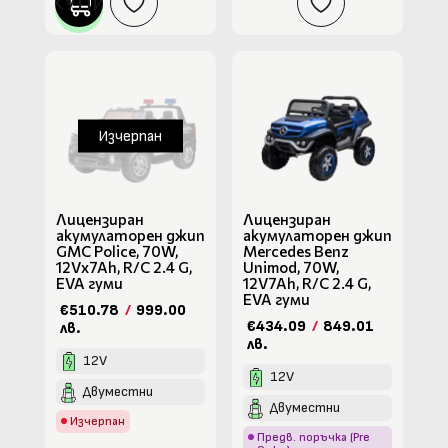
КУПИ
Изчерпан
Лицензиран
Лицензиран
акумулаторен джип
акумулаторен джип
GMC Police, 70W,
Mercedes Benz
12Vx7Ah, R/C 2.4 G,
Unimod, 70W,
EVA гуми
12V7Ah, R/C 2.4 G,
EVA гуми
€510.78
/
999.00
€434.09
/
849.01
лв.
лв.
12V
12V
Двуместни
Двуместни
Изчерпан
Предв. поръчка (Pre