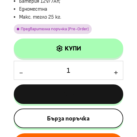
Батерия 12V/7Ah;
Едноместна
Макс. тегло 25 кг.
Предварителна поръчка (Pre-Order)
settings
КУПИ
количество
за
Лицензирана
Акумулаторна
КУПИ
Кола
Audi
RS
Е-
Бърза поръчка
tron,
12V/7Ah,