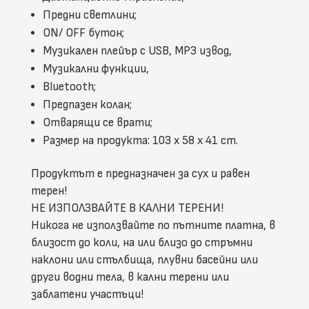
Предни светлини;
ON/ OFF бутон;
Музикален плейър с USB, MP3 извод,
Музикални функции,
Bluetooth;
Предпазен колан;
Отварящи се врати;
Размер на продукта: 103 x 58 x 41 cm.
Продуктът е предназначен за сух и равен
терен!
НЕ ИЗПОЛЗВАЙТЕ В КАЛНИ ТЕРЕНИ!
Никога не използвайте по пътните платна, в
близост до коли, на или близо до стръмни
наклони или стълбища, плувни басейни или
други водни тела, в кални терени или
заблатени участъци!