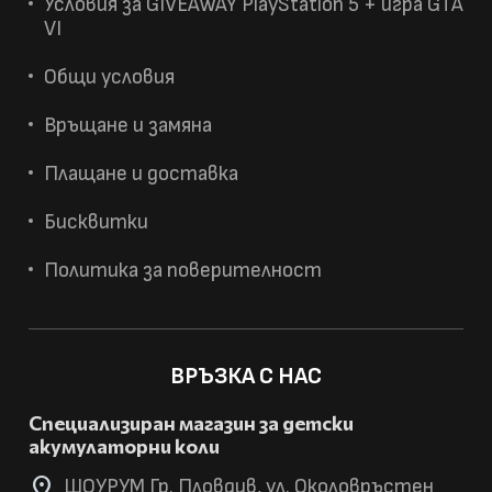
Условия за GIVEAWAY PlayStation 5 + игра GTA
VI
Общи условия
Връщане и замяна
Плащане и доставка
Бисквитки
Политика за поверителност
ВРЪЗКА С НАС
Специализиран магазин за детски
акумулаторни коли
location_on
ШОУРУМ Гр. Пловдив, ул. Околовръстен