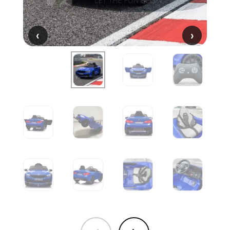
‹
‹
›
›