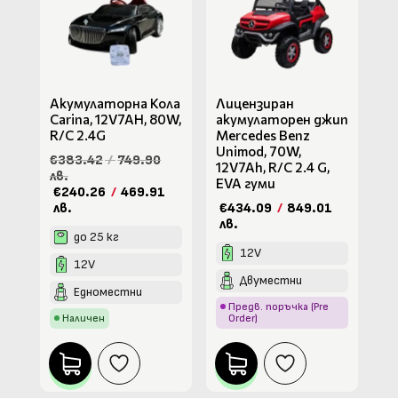
Акумулаторна Кола
Лицензиран
Carina, 12V7AH, 80W,
акумулаторен джип
R/C 2.4G
Mercedes Benz
Unimod, 70W,
€383.42
/
749.90
12V7Ah, R/C 2.4 G,
лв.
EVA гуми
€240.26
/
469.91
лв.
€434.09
/
849.01
лв.
до 25 кг
12V
12V
Двуместни
Едноместни
Предв. поръчка (Pre
Наличен
Order)