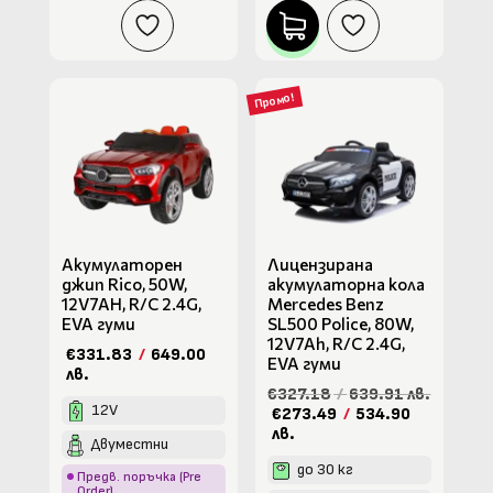
Промо!
Акумулаторен
Лицензирана
джип Rico, 50W,
акумулаторна кола
12V7AH, R/C 2.4G,
Mercedes Benz
EVA гуми
SL500 Police, 80W,
12V7Ah, R/C 2.4G,
€331.83
/
649.00
EVA гуми
лв.
€327.18
/
639.91 лв.
12V
€273.49
/
534.90
лв.
Двуместни
до 30 кг
Предв. поръчка (Pre
Order)