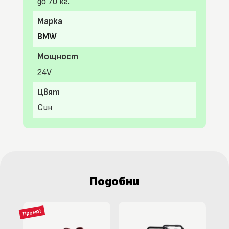
до 70 кг.
Марка
BMW
Мощност
24V
Цвят
Син
Подобни
Промо!