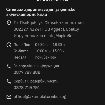
Специализиран магазин за детски
акумулаторни коли
location_on
Гр. Пловдив, ул. Околовръстен път
002127, 4124 (НОВ Адрес), Срещу
Индустриален парк „Марково“
schedule
Пон.-Пет:
09:30 ч. – 18:30 ч.
Събота:
10:00 ч. – 15:00 ч.
Неделя:
почивен ден
phone
За поръчки и информация:
0877 787 889
phone
Сервиз и резервни части
0878 719 791
mail
office@akumulatorni
koli.bg