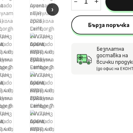
за
›
›
Лицензирана
акумулаторна
Бърза поръчка
кола
Lamborghini
Aventador
Безплатна
SVJ
доставка на
2026,
всички проду
(до офис на ЕКОНТ
Drift,
24V7AH,
600W,
R/C
2.4
G,
EVA
гуми