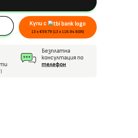
КУПИ
Купи с
13 x €59.79 (13 x 116.94 BGN)
Безплатна
консултация по
кти
телефон
)