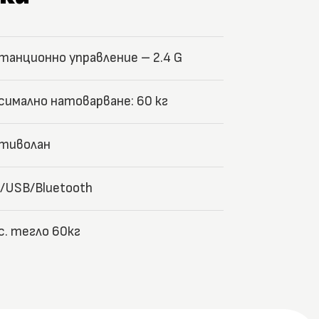
танционно управление – 2.4 G
симално натоварване: 60 кг
тиволан
/USB/Bluetooth
с. тегло 60кг