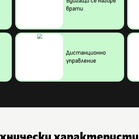
Вдигащи се нагоре
врати
Дистанционно
управление
ехнически характеристи