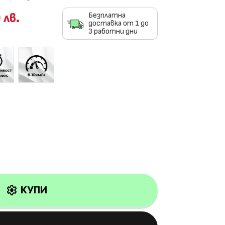
 лв.
Безплатна
доставка от 1 до
3 работни дни
settings
КУПИ