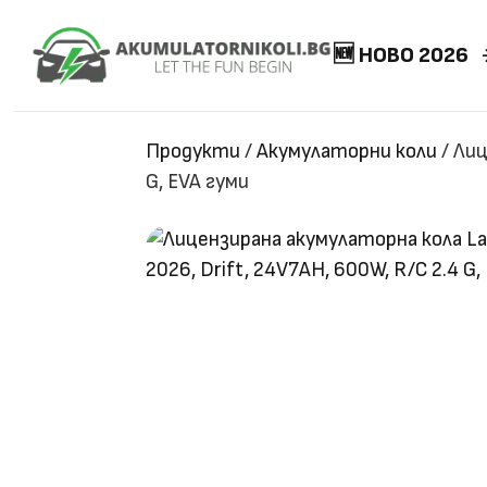
🆕 НОВО 2026
Продукти
/
Акумулаторни коли
/
Лиц
G, EVA гуми