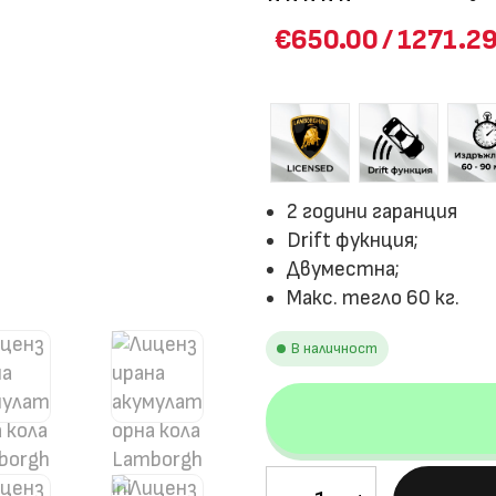
Оценен
€650.00
/
1271.29
5.00
от 5,
базирано
на
потребите
лски
оценки
2 години гаранция
Drift фукнция;
Двуместна;
Макс. тегло 60 кг.
В наличност
количество