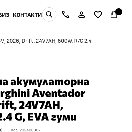
phone
person
favorite
ВИЗ
КОНТАКТИ
U
J 2026, Drift, 24V7AH, 600W, R/C 2.4
на акумулаторна
rghini Aventador
rift, 24V7AH,
.4 G, EVA гуми
Код:
202400067
а)