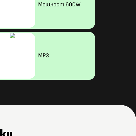
Мощност 600W
MP3
ки