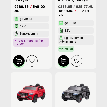
€280.19
/
548.00
€319.95
/
625.77 лв.
лв.
€289.95
/
567.09
лв.
до 30 кг
до 30 кг
12V
12V
Едноместни
Едноместни,
Предв. поръчка (Pre
Двуместни
Order)
Наличен