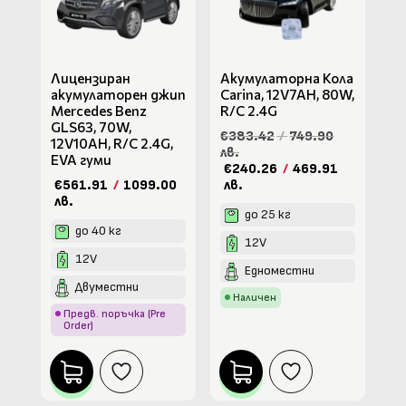
Лицензиран
Акумулаторна Кола
акумулаторен джип
Carina, 12V7AH, 80W,
Mercedes Benz
R/C 2.4G
GLS63, 70W,
€383.42
/
749.90
12V10AH, R/C 2.4G,
лв.
EVA гуми
€240.26
/
469.91
€561.91
/
1099.00
лв.
лв.
до 25 кг
до 40 кг
12V
12V
Едноместни
Двуместни
Наличен
Предв. поръчка (Pre
Order)