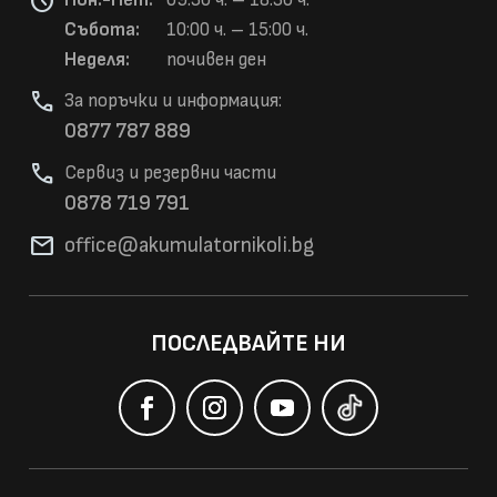
schedule
Пон.-Пет:
09:30 ч. – 18:30 ч.
Събота:
10:00 ч. – 15:00 ч.
Неделя:
почивен ден
phone
За поръчки и информация:
0877 787 889
phone
Сервиз и резервни части
0878 719 791
mail
office@akumulatorni
koli.bg
ПОСЛЕДВАЙТЕ НИ