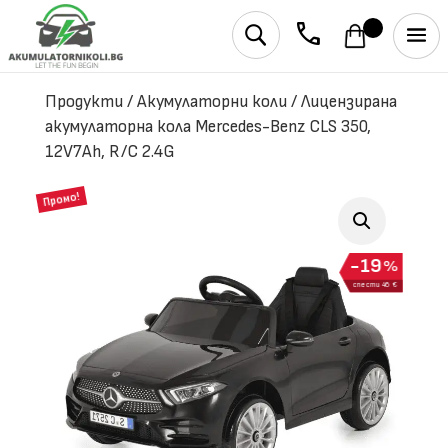
phone
U
Продукти
/
Акумулаторни коли
/
Лицензирана
акумулаторна кола Mercedes-Benz CLS 350,
12V7Ah, R/C 2.4G
Промо!
19
%
спести 46 €