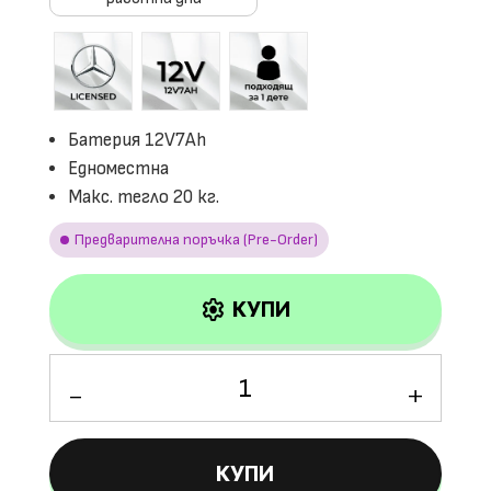
Батерия 12V7Ah
Едноместна
Макс. тегло 20 кг.
Предварителна поръчка (Pre-Order)
settings
КУПИ
количество
за
Лицензирана
акумулаторна
КУПИ
кола