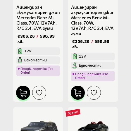
Лицензиран
Лицензиран
акумулаторен джип
акумулаторен джип
Mercedes Benz M-
Mercedes Benz M-
Class, 70W, 12V7Ah,
Class, 70W,
R/C 2.4, EVA гуми
12V7Ah, R/C 2.4, EVA
гуми
€306.26
/
598.99
лв.
€306.26
/
598.99
лв.
12V
12V
Едноместни
Едноместни
Предв. поръчка (Pre
Order)
Предв. поръчка (Pre
Order)
Промо!