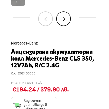
4
5
Mercedes-Benz
Лицензирана акумулаторна
кола Mercedes-Benz CLS 350,
12V7Ah, R/C 2.4G
Код:
202400058
€240.26
/
469.91 лв.
€194.24
/
379.90 лв.
Безплатна
доставка до 5
работни дни