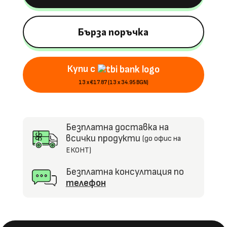
Mercedes-
Benz
CLS
Бърза поръчка
350,
12V7Ah,
Купи с
R/C
2.4G
13 x €17.87 (13 x 34.95 BGN)
Безплатна доставка на
всички продукти
(до офис на
ЕКОНТ)
Безплатна консултация по
телефон