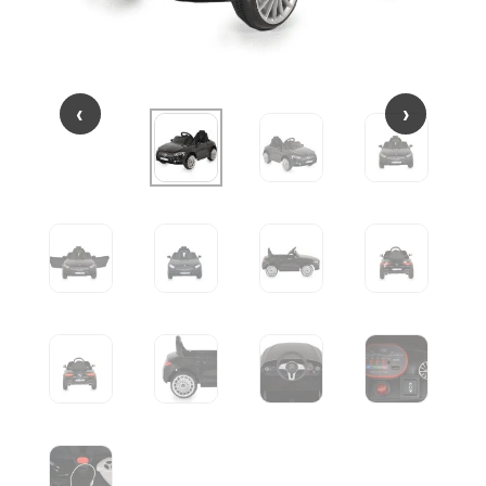
‹
‹
›
›