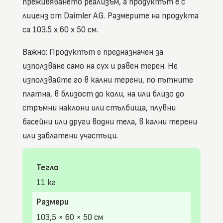
преживяването реализъм, а продуктът е с
лиценз от Daimler AG. Размерите на продукта
са 103.5 x 60 x 50 см.
Важно: Продуктът е предназначен за
използване само на сух и равен терен. Не
използвайте го в кални терени, по пътните
платна, в близост до коли, на или близо до
стръмни наклони или стълбища, плувни
басейни или други водни тела, в кални терени
или заблатени участъци.
Тегло
11 кг
Размери
103,5 × 60 × 50 см