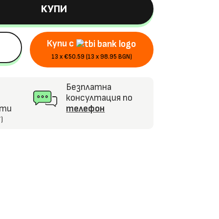
КУПИ
Купи с
13 x €50.59 (13 x 98.95 BGN)
Безплатна
консултация по
кти
телефон
)