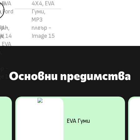
5
Основни предимства
EVA Гуми