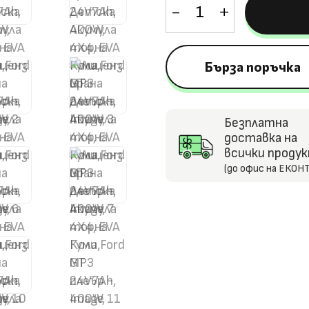
за
Лицензирана
Детска
Бърза поръчка
Акумулаторна
Кола
Ford
Безплатна
GT
доставка на
24V7Ah,
всички проду
(до офис на ЕКОНТ
400W,
4X4,
EVA
Гуми,
MP3
плеър