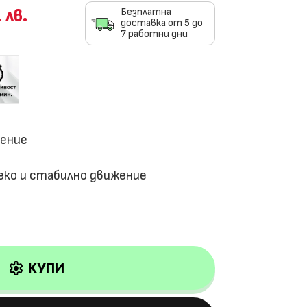
 лв.
Безплатна
доставка от 5 до
7 работни дни
ление
еко и стабилно движение
settings
КУПИ