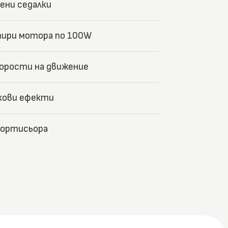
ени седалки
ири мотора по 100W
корости на движение
кови ефекти
мортисьора