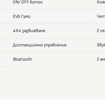
ON/ OFF бутон
Кож
EVA Гуми
Чет
4X4 задвижване
2 с
Дистанционно управление
Зву
Bluetooth
2 а