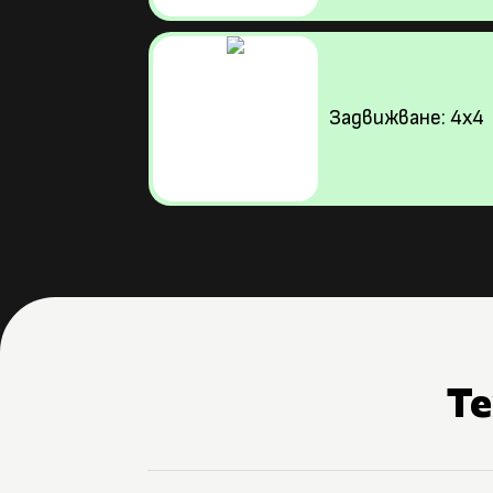
Задвижване: 4х4
Т