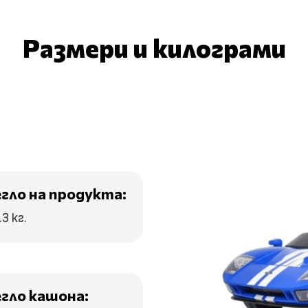
Размери и килограми
егло на продукта:
.3 кг.
егло кашона: