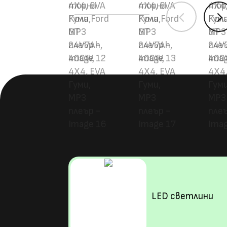
4
LED светлини