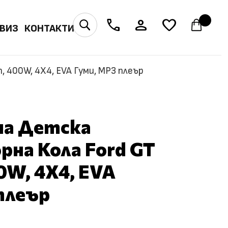
phone
person
favorite
U
ВИЗ
КОНТАКТИ
 400W, 4X4, EVA Гуми, MP3 плеър
на Детска
на Кола Ford GT
0W, 4X4, EVA
плеър