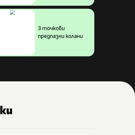
3 точкови
предпазни колани
ки