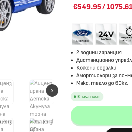
€549.95
/
1075.61
2 години гаранция
Дистанционно управ
Кожени седалки
Амортисьори за по-м
Макс. тегло до 60кг.
›
›
В наличност
количество