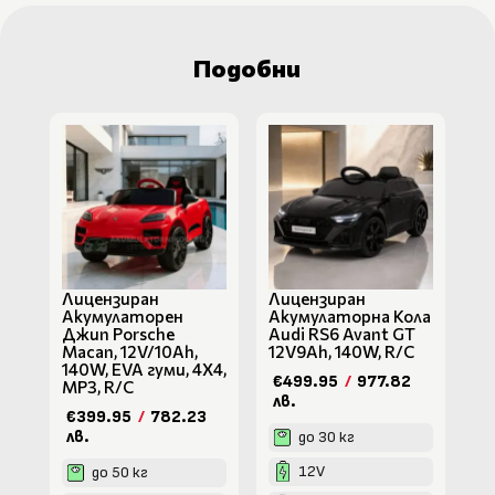
Подобни
Лицензиран
Лицензиран
Акумулаторен
Акумулаторна Кола
Джип Porsche
Audi RS6 Avant GT
Macan, 12V/10Ah,
12V9Ah, 140W, R/C
140W, EVA гуми, 4X4,
€499.95
/
977.82
MP3, R/C
лв.
€399.95
/
782.23
лв.
до 30 кг
12V
до 50 кг