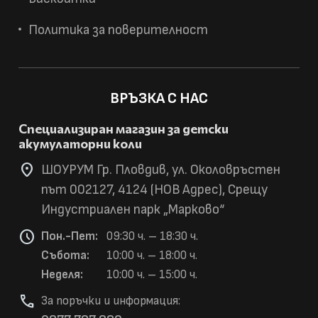
Политика за поверителност
ВРЪЗКА С НАС
Специализиран магазин за детски
акумулаторни коли
location_on
ШОУРУМ Гр. Пловдив, ул. Околовръстен
път 002127, 4124 (НОВ Адрес), Срещу
Индустриален парк „Марково“
schedule
Пон.-Пет:
09:30 ч. – 18:30 ч.
Събота:
10:00 ч. – 18:00 ч.
Неделя:
10:00 ч. – 15:00 ч.
phone
За поръчки и информация: