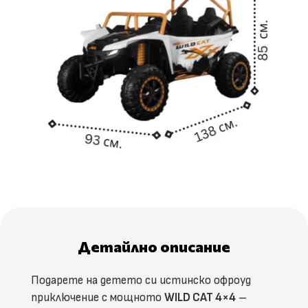
Детайлно описание
Подарете на детето си истинско офроуд
А
приключение с мощното
WILD CAT 4×4
–
к
у