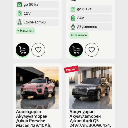
до 30 кг
до 80 кг
12V
24V
Едноместни
Двуместни
Наличен
Наличен
КУПИ
КУПИ
Промо!
Лицензиран
Лицензиран
Акумулаторен
Акумулаторен
Джип Porsche
Джип Audi Q5
Macan, 12V/10Ah,
24V/7Ah, 300W, 4х4,