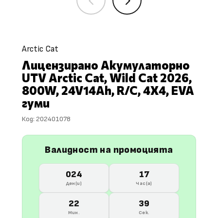
4
5
Arctic Cat
Лицензирано Акумулаторно
UTV Arctic Cat, Wild Cat 2026,
800W, 24V14Ah, R/C, 4X4, EVA
гуми
Код:
202401078
Валидност на промоцията
024
17
Ден(и)
Час(а)
22
38
Мин.
Сек.