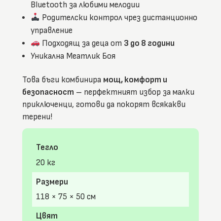
4
Bluetooth за любими мелодии
V
,
Родителски контрол чрез дистанционно
8
управление
0
0
Подходящ за деца от
3 до 8 години
W
,
Уникална Меатлик Боя
E
V
A
Това бъги комбинира
мощ, комфорт и
г
у
безопасност
– перфектният избор за малки
м
приключенци, готови да покорят всякакви
и
и
терени!
к
о
ж
е
Тегло
н
и
20 кг
с
е
д
Размери
а
л
118 × 75 × 50 см
к
и
Цвят