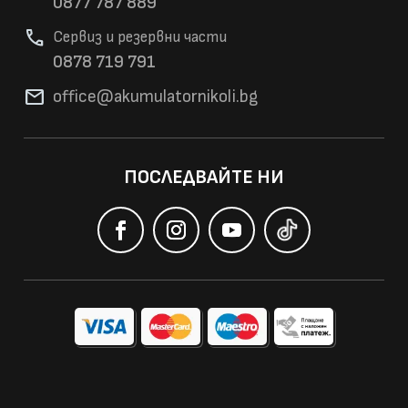
0877 787 889
phone
Сервиз и резервни части
0878 719 791
mail
office@akumulatorni
koli.bg
ПОСЛЕДВАЙТЕ НИ