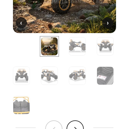
‹
‹
›
›