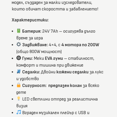
модел, създаден за малки изследователи,
м
у
които обичат скоростта и забавлението!
л
а
т
Характеристики:
о
р
Батерия:
24V 7Ah – осигурява дълго
е
н
време за игра
б
ъ
Задвижване:
4×4, с
4 мотора по 200W
г
и
(общо 800W мощност)
W
Гуми:
Меки
EVA гуми
– стабилност,
I
L
комфорт и тишина при движение
D
C
Седалки:
Двойни
кожени седалки
за лукс
A
T
и удобство
2
Сигурност:
предпазен колан
за всяко
0
2
дете
6
4
LED светлини отпред за реалистична
×
4
визия
–
Вграден музикален плейър с USB и
2