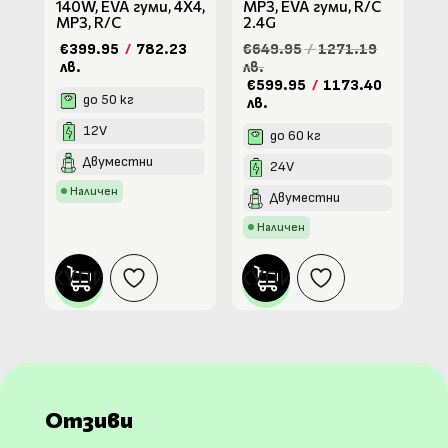
140W, EVA гуми, 4X4,
МР3, EVA гуми, R/C
MP3, R/C
2.4G
€399.95
/
782.23
€649.95
/
1271.19
лв.
лв.
€599.95
/
1173.40
до 50 кг
лв.
12V
до 60 кг
Двуместни
24V
Наличен
Двуместни
Наличен
КУПИ
КУПИ
Отзиви