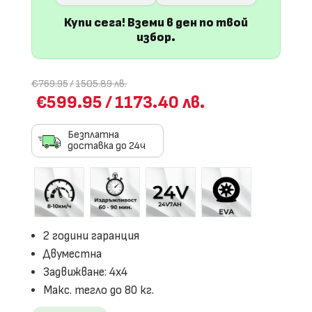
Купи сега! Вземи в ден по твой
избор.
€769.95
/
1505.89 лв.
€599.95
/
1173.40 лв.
Безплатна
доставка до 24ч
2 години гаранция
Двуместна
Задвижване: 4х4
Макс. тегло до 80 кг.