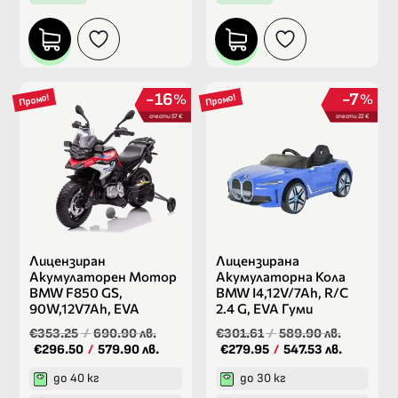
16
7
%
%
Промо!
Промо!
спести 57 €
спести 22 €
Лицензиран
Лицензирана
Акумулаторен Мотор
Акумулаторна Кола
BMW F850 GS,
BMW I4,12V/7Ah, R/C
90W,12V7Ah, EVA
2.4 G, EVA Гуми
€353.25
/
690.90 лв.
€301.61
/
589.90 лв.
€296.50
/
579.90 лв.
€279.95
/
547.53 лв.
до 40 кг
до 30 кг