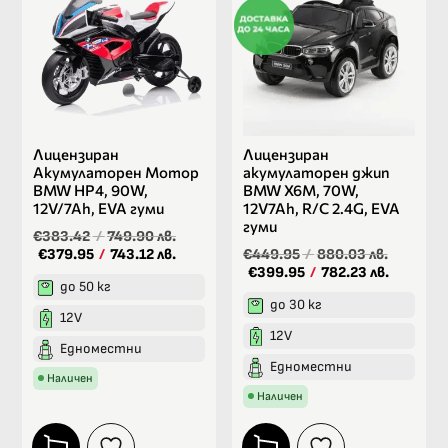
Лицензиран
Лицензиран
Акумулаторен Мотор
акумулаторен джип
BMW HP4, 90W,
BMW X6M, 70W,
12V/7Ah, EVA гуми
12V7Ah, R/C 2.4G, EVA
гуми
€383.42
/
749.90 лв.
€379.95
/
743.12 лв.
€449.95
/
880.03 лв.
€399.95
/
782.23 лв.
до 50 кг
до 30 кг
12V
12V
Едноместни
Едноместни
Наличен
Наличен