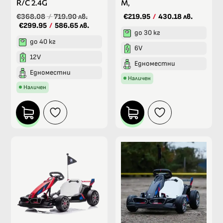
R/C 2.4G
M,
€368.08
/
719.90 лв.
€219.95
/
430.18 лв.
€299.95
/
586.65 лв.
до 30 кг
до 40 кг
6V
12V
Едноместни
Едноместни
Наличен
Наличен