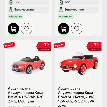
12V
12V
Едноместни
Едноместни
Наличен
Наличен
7
7
%
%
Промо!
Промо!
спести 22 €
спести 30 €
Лицензирана
Лицензирана
Акумулаторна Кола
Акумулаторна Кола
BMW I4,12V/7Ah, R/C
BMW 507 Retro, 70W,
2.4 G, EVA Гуми
12V/7Ah, R/C 2.4, EVA
гуми