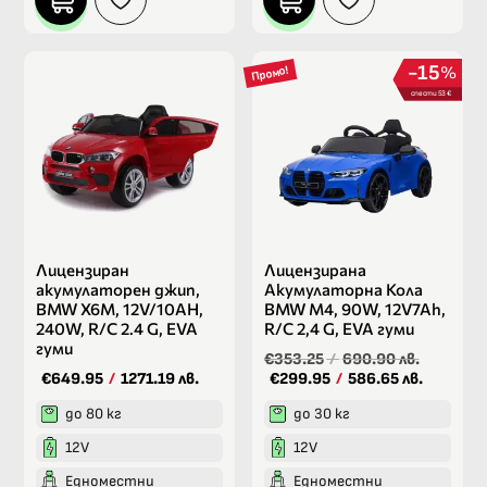
15
%
Промо!
спести 53 €
Лицензиран
Лицензирана
акумулаторен джип,
Акумулаторна Кола
BMW X6M, 12V/10AH,
BMW M4, 90W, 12V7Ah,
240W, R/C 2.4 G, EVA
R/C 2,4 G, EVA гуми
гуми
€353.25
/
690.90 лв.
€649.95
/
1271.19 лв.
€299.95
/
586.65 лв.
до 80 кг
до 30 кг
12V
12V
Едноместни
Едноместни