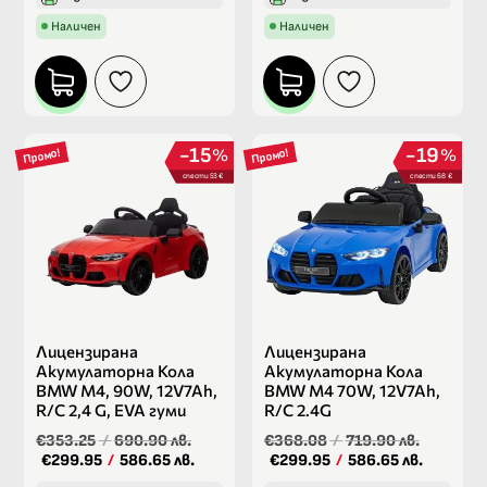
Наличен
Наличен
15
19
%
%
Промо!
Промо!
спести 53 €
спести 68 €
Лицензирана
Лицензирана
Акумулаторна Кола
Акумулаторна Кола
BMW M4, 90W, 12V7Ah,
BMW M4 70W, 12V7Ah,
R/C 2,4 G, EVA гуми
R/C 2.4G
€353.25
/
690.90 лв.
€368.08
/
719.90 лв.
€299.95
/
586.65 лв.
€299.95
/
586.65 лв.