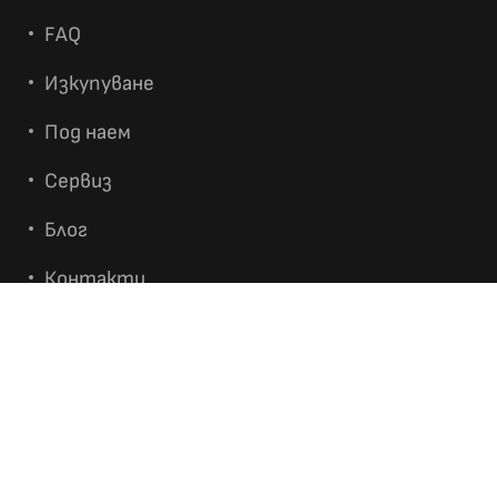
FAQ
Изкупуване
Под наем
Сервиз
Блог
Контакти
ИНФОРМАЦИЯ
Условия за GIVEAWAY PlayStation 5 + игра GTA
VI
Общи условия