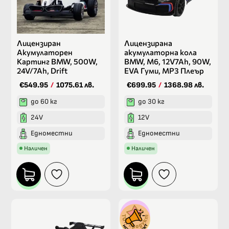
Лицензиран
Лицензирана
Акумулаторен
акумулаторна кола
Картинг BMW, 500W,
BMW, M6, 12V7Ah, 90W,
24V/7Ah, Drift
EVA Гуми, MP3 Плеър
€549.95
/
1075.61 лв.
€699.95
/
1368.98 лв.
до 60 кг
до 30 кг
24V
12V
Едноместни
Едноместни
Наличен
Наличен