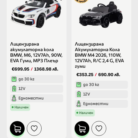
Лицензирана
Лицензирана
акумулаторна кола
Акумулаторна Кола
BMW, M6, 12V7Ah, 90W,
BMW M4 2026, 110W,
EVA Гуми, MP3 Плеър
12V7Ah, R/C 2,4 G, EVA
гуми
€699.95
/
1368.98 лв.
€353.25
/
690.90 лв.
до 30 кг
до 30 кг
12V
12V
Едноместни
Едноместни
Наличен
Наличен