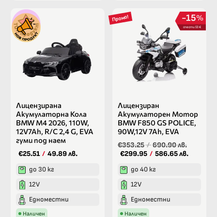
15
%
Промо!
спести 53 €
Лицензирана
Лицензиран
Акумулаторна Кола
Акумулаторен Мотор
BMW M4 2026, 110W,
BMW F850 GS POLICE,
12V7Ah, R/C 2,4 G, EVA
90W,12V 7Ah, EVA
гуми под наем
€353.25
/
690.90 лв.
€25.51
/
49.89 лв.
€299.95
/
586.65 лв.
до 30 кг
до 40 кг
12V
12V
Едноместни
Едноместни
Наличен
Наличен