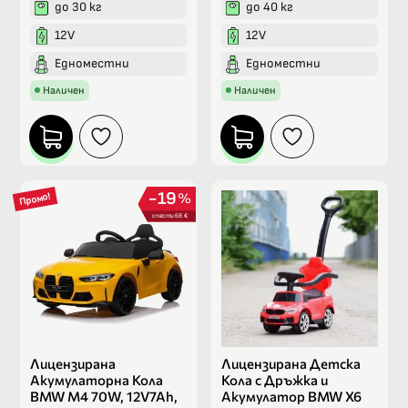
до 30 кг
до 40 кг
12V
12V
Едноместни
Едноместни
Наличен
Наличен
19
%
Промо!
спести 68 €
Лицензирана
Лицензирана Детска
Акумулаторна Кола
Кола с Дръжка и
BMW M4 70W, 12V7Ah,
Акумулатор BMW X6