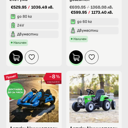
€529.95
/
1036.49 лв.
€699.95
/
1368.98 лв.
€599.95
/
1173.40 лв.
до 80 кг
до 60 кг
24V
Двуместни
Двуместни
Наличен
Наличен
8
%
Промо!
спести 100 €