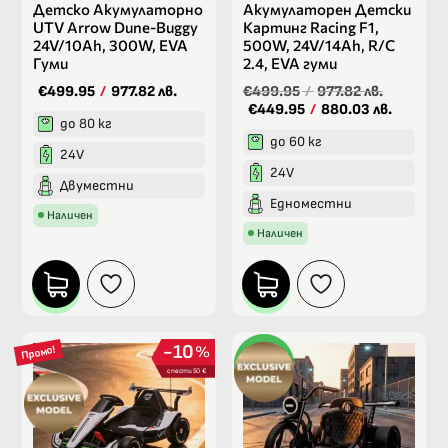
Детско Акумулаторно
Акумулаторен Детски
UTV Arrow Dune-Buggy
Картинг Racing F1,
24V/10Ah, 300W, EVA
500W, 24V/14Ah, R/C
Гуми
2.4, EVA гуми
€499.95
/
977.82 лв.
€499.95
/
977.82 лв.
€449.95
/
880.03 лв.
до 80 кг
до 60 кг
24V
24V
Двуместни
Едноместни
Наличен
Наличен
10
%
Промо!
спести 50 €