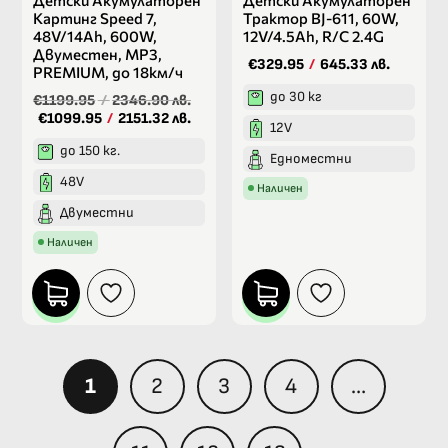
Детски Акумулаторен
Детски Акумулаторен
Картинг Speed 7,
Трактор BJ-611, 60W,
48V/14Ah, 600W,
12V/4.5Ah, R/C 2.4G
Двуместен, MP3,
€329.95
/
645.33 лв.
PREMIUM, до 18км/ч
до 30 кг
€1199.95
/
2346.90 лв.
€1099.95
/
2151.32 лв.
12V
до 150 кг.
Едноместни
48V
Наличен
Двуместни
Наличен
1
2
3
4
…