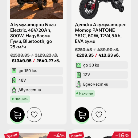
Акумулаторно Бъги
Детски Акумулаторен
Electric, 48V/20Ah,
Мотор PANTONE
800W, Надуваеми
361C, 60W, 12V4,5Ah,
Гуми, Bluetooth, до
ЕVA гуми
25км/ч
€250.48
/
489.90 лв.
€1599.95
/
3129.23 лв.
€209.95
/
410.63 лв.
€1349.95
/
2640.27 лв.
до 30 кг
до 150 кг.
12V
48V
Едноместни
Двуместни
Наличен
Наличен
4
16
%
%
Промо!
Промо!