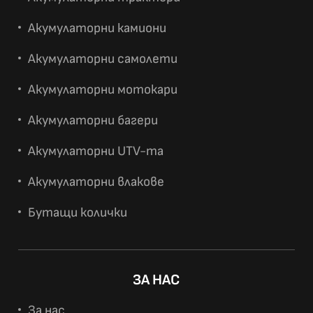
Акумулаторни камиони
Акумулаторни самолети
Акумулаторни мотокари
Акумулаторни багери
Акумулаторни UTV-та
Акумулаторни влакове
Бутащи колички
ЗА НАС
За нас