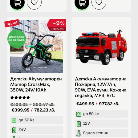
9
%
Промо!
спести 40 €
Детски Акумулаторен
Детска Акумулаторна
Мотор CrossMax,
Пожарна, 12V/7Ah,
350W, 24V/10Ah
90W, EVA гуми, Кожена
седалка, MP3, R/C
Оценено на
€499.95
/
977.82 лв.
€439.95
/
860.47 лв.
5.00
€399.95
/
782.23 лв.
от 5
до 50 кг
до 60 кг
12V
24V
Едноместни