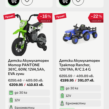
16
22
%
%
Промо!
Промо!
спести 41 €
спести 56 €
Детски Акумулаторен
Детски Акумулаторен
Мотор PANTONE
Трактор Rancher,
361C, 60W, 12V4,5Ah,
12V/7Ah, R/C 2.4 G
ЕVA гуми
€255.59
/
499.89 лв.
€250.48
/
489.90 лв.
€199.95
/
391.07 лв.
€209.95
/
410.63 лв.
до 30 кг
до 30 кг
12V
12V
Едноместни
Едноместни