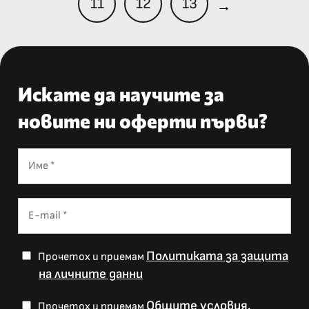
11
12
13
→
Искате да научите за
новите ни оферти първи?
Политиката за защита
Прочетох и приемам
на личните данни
Общите условия.
Прочетох и приемам