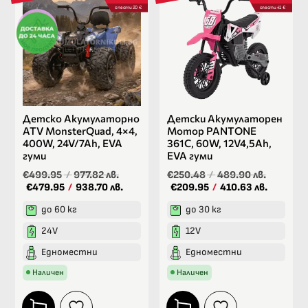
спести 20 €
спести 41 €
Детско Акумулаторно
Детски Акумулаторен
ATV MonsterQuad, 4×4,
Мотор PANTONE
400W, 24V/7Ah, EVA
361C, 60W, 12V4,5Ah,
гуми
ЕVA гуми
€499.95
/
977.82 лв.
€250.48
/
489.90 лв.
€479.95
/
938.70 лв.
€209.95
/
410.63 лв.
до 60 кг
до 30 кг
24V
12V
Едноместни
Едноместни
Наличен
Наличен