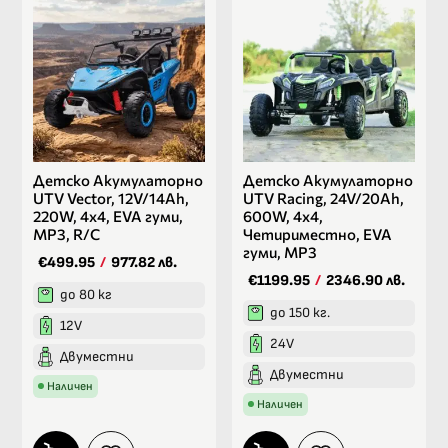
Детско Акумулаторно
Детско Акумулаторно
UTV Vector, 12V/14Ah,
UTV Racing, 24V/20Ah,
220W, 4х4, EVA гуми,
600W, 4х4,
MP3, R/C
Четириместно, EVA
гуми, МР3
€499.95
/
977.82 лв.
€1199.95
/
2346.90 лв.
до 80 кг
до 150 кг.
12V
24V
Двуместни
Двуместни
Наличен
Наличен