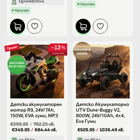
Едноместни
Наличен
Наличен
13
%
Промо!
спести 50 €
Детски акумулаторен
Детско Акумулаторно
мотор R9, 24V/7Ah,
UTV Dune-Buggy V2,
150W, EVA гуми, MP3
800W, 24V/10Ah, 4×4,
Eva Гуми
€399.95
/
782.23 лв.
€349.95
/
684.44 лв.
€529.95
/
1036.49 лв.
до 50 кг
до 80 кг