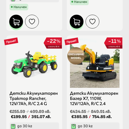
Наличен
Наличен
22
11
%
%
Промо!
Промо!
спести 56 €
спести 49 €
Детски Акумулаторен
Детски Акумулаторен
Трактор Rancher,
Багер X7, 110W,
12V/7Ah, R/C 2.4 G
12V/12Ah, R/C 2.4
€255.59
/
499.89 лв.
€434.55
/
849.91 лв.
€199.95
/
391.07 лв.
€385.95
/
754.85 лв.
до 30 кг
до 30 кг