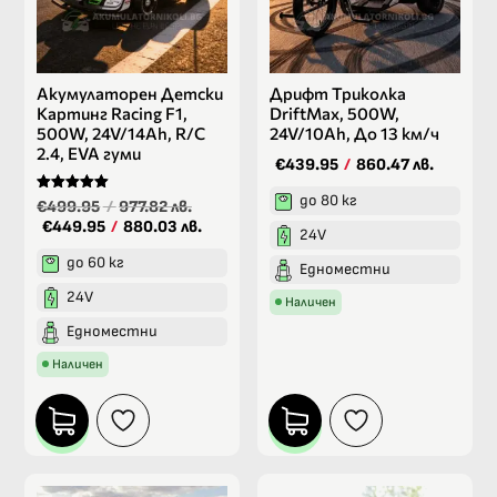
Акумулаторен Детски
Дрифт Триколка
Картинг Racing F1,
DriftMax, 500W,
500W, 24V/14Ah, R/C
24V/10Ah, До 13 км/ч
2.4, EVA гуми
€439.95
/
860.47 лв.
до 80 кг
Оценено на
€499.95
/
977.82 лв.
5.00
€449.95
/
880.03 лв.
от 5
24V
до 60 кг
Едноместни
24V
Наличен
Едноместни
Наличен