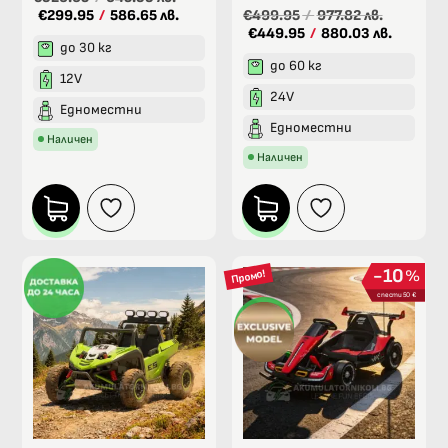
€299.95
/
586.65 лв.
€499.95
/
977.82 лв.
€449.95
/
880.03 лв.
до 30 кг
до 60 кг
12V
24V
Едноместни
Едноместни
Наличен
Наличен
10
%
Промо!
спести 50 €