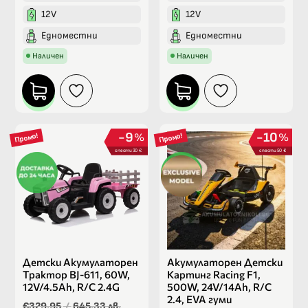
12V
12V
Едноместни
Едноместни
Наличен
Наличен
9
10
%
%
Промо!
Промо!
спести 30 €
спести 50 €
Детски Акумулаторен
Акумулаторен Детски
Трактор BJ-611, 60W,
Картинг Racing F1,
12V/4.5Ah, R/C 2.4G
500W, 24V/14Ah, R/C
2.4, EVA гуми
€329.95
/
645.33 лв.