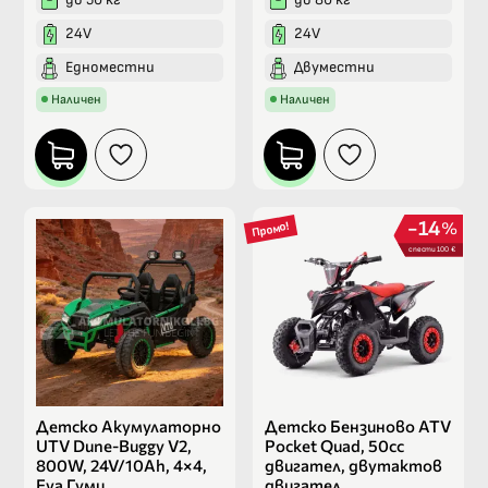
24V
24V
Едноместни
Двуместни
Наличен
Наличен
14
%
Промо!
спести 100 €
Детско Акумулаторно
Детско Бензиново ATV
UTV Dune-Buggy V2,
Pocket Quad, 50cc
800W, 24V/10Ah, 4×4,
двигател, двутактов
Eva Гуми
двигател