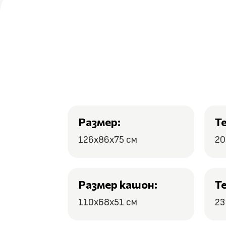
Размер:
Т
126x86x75 см
20
Размер кашон:
Т
110x68x51 см
23