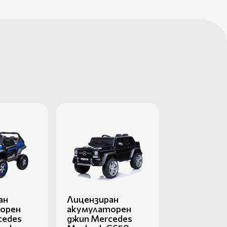
ан
Лицензиран
орен
акумулаторен
cedes
джип Mercedes