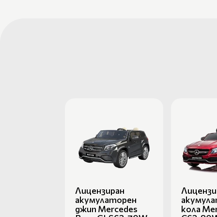
Лицензиран
Лицензи
акумулаторен
акумула
джип Mercedes
кола Me