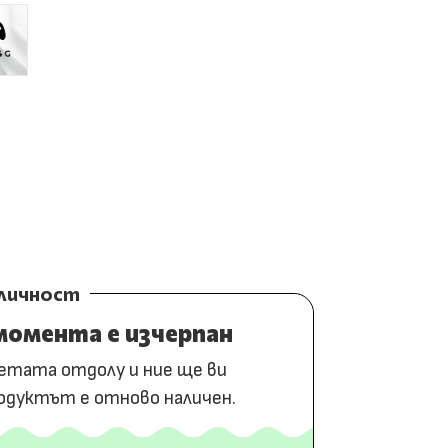
аличност
омента е изчерпан
етата отдолу и ние ще ви
одуктът е отново наличен.