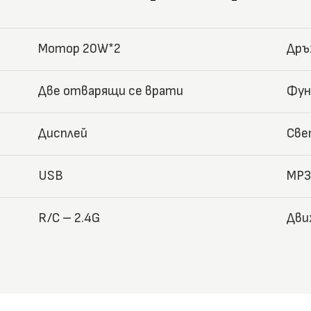
Мотор 20W*2
Дръ
Две отварящи се врати
Фун
Дисплей
Све
USB
MP3
R/C – 2.4G
Дви