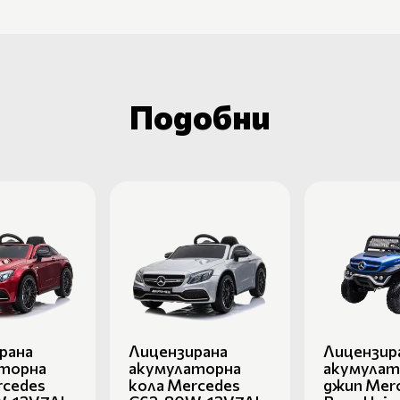
Подобни
рана
Лицензирана
Лицензир
торна
акумулаторна
акумулат
rcedes
кола Mercedes
джип Mer