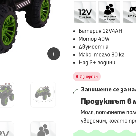
Батерия 12V4AH
Мотор 40W
Двуместна
›
›
Макс. тегло 30 кг.
Над 3+ години
Изчерпан
Запишете се за н
Продуктът в м
Моля, попъпнете пол
уведомим, когато пр