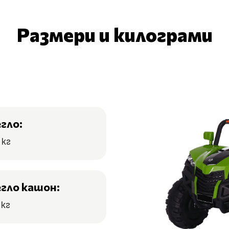
Размери и килограми
егло:
 кг
егло кашон:
 кг