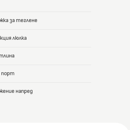
жка за теглене
кция люлка
тлина
 порт
жение напред