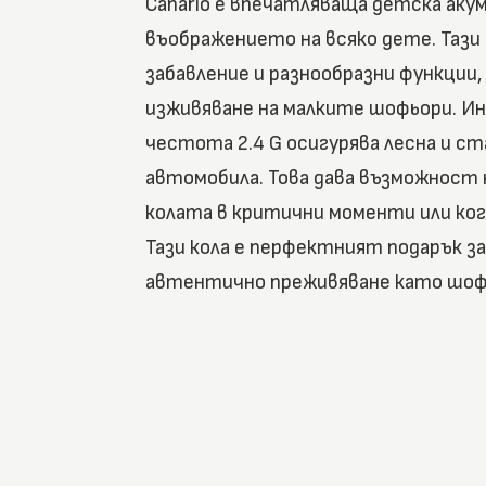
Canario е впечатляваща детска аку
въображението на всяко дете. Тази
забавление и разнообразни функции
изживяване на малките шофьори. И
честота 2.4 G осигурява лесна и с
автомобила. Това дава възможност
колата в критични моменти или ког
Тази кола е перфектният подарък за
автентично преживяване като шоф