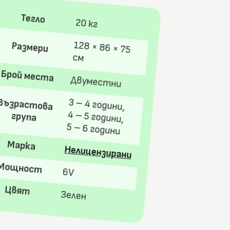
Тегло
20 кг
128 × 86 × 75
Размери
см
Брой места
Двуместни
3 – 4 години,
Възрастова
4 – 5 години,
група
5 – 6 години
Марка
Нелицензирани
Мощност
6V
Цвят
Зелен