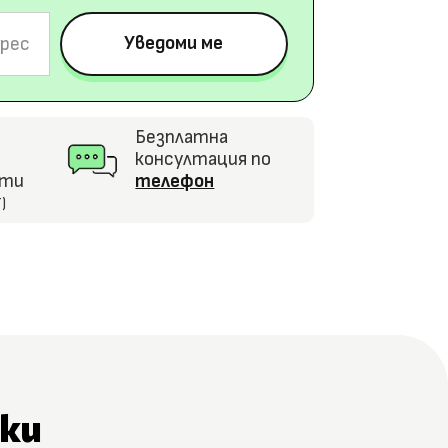
Безплатна
консултация по
кти
телефон
)
ки