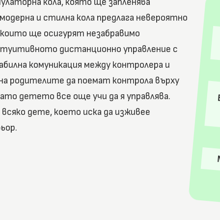
мулаторна кола, която ще запленява
 модерна и стилна кола предлага невероятно
, които ще осигурят незабравимо
нтуитивното дистанционно управление с
табилна комуникация между контролера и
 на родителите да поемат контрола върху
ато детето все още учи да я управлява.
 всяко дете, което иска да изживее
ьор.