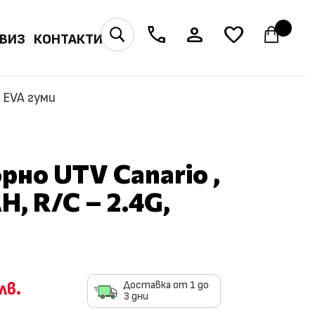
phone
person
favorite
U
ВИЗ
КОНТАКТИ
, EVA гуми
но UTV Canario ,
, R/C – 2.4G,
лв.
Доставка от 1 до
3 дни