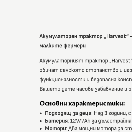
Акумулаторен трактор „Harvest“ 
малките фермери
Акумулаторният трактор „Harvest“ 
обичат селското стопанство и игр
функционалности и безопасна конс
Вашето дете часове забавление и р
Основни характеристики:
Подходящ за деца
: Над 3 години, 
Батерия
: 12V/7Ah за дълготрайна
Мотори
: Два мощни мотора за с