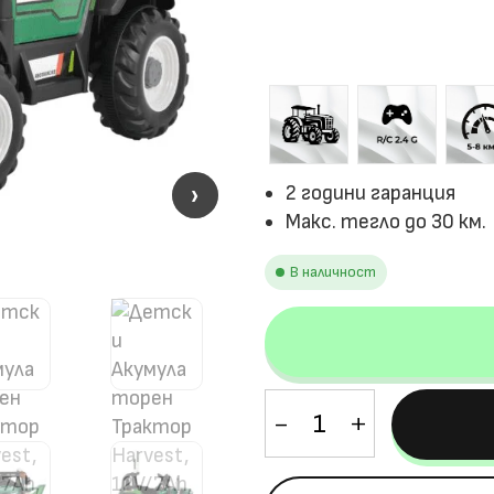
›
›
2 години гаранция
Макс. тегло до 30 км.
В наличност
количество
за
Детски