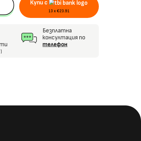
Купи с
13 x €23.91
Безплатна
консултация по
кти
телефон
)