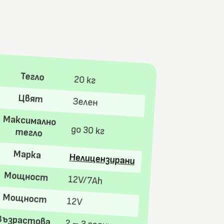
Тегло
20 кг
Цвят
Зелен
Максимално
до 30 кг
тегло
Марка
Нелицензирани
Мощност
12V/7Ah
Мощност
12V
Възрастова