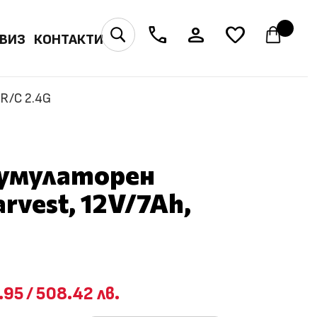
phone
person
favorite
U
ВИЗ
КОНТАКТИ
R/C 2.4G
умулаторен
rvest, 12V/7Ah,
.95
/
508.42 лв.