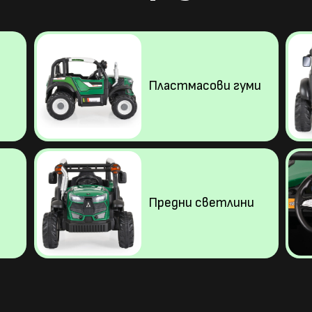
Пластмасови гуми
Предни светлини