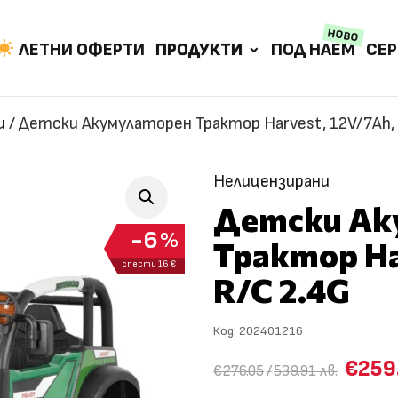
НОВО
ЛЕТНИ ОФЕРТИ
ПРОДУКТИ
ПОД НАЕМ
СЕР
и
/
Детски Акумулаторен Трактор Harvest, 12V/7Ah, 
Нелицензирани
Детски Ак
6
%
Трактор Ha
спести 16 €
R/C 2.4G
Код:
202401216
€259
€276.05
/
539.91 лв.