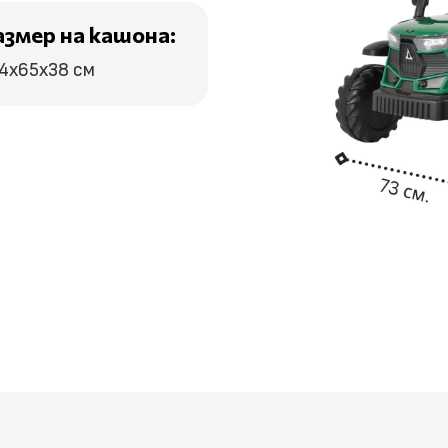
азмер на кашона:
4x65x38 см