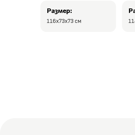
Размер:
Р
116x73x73 см
11