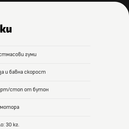
ки
стмасови гуми
за и бавна скорост
рт/стоп от бутон
 мотора
о: 30 кг.