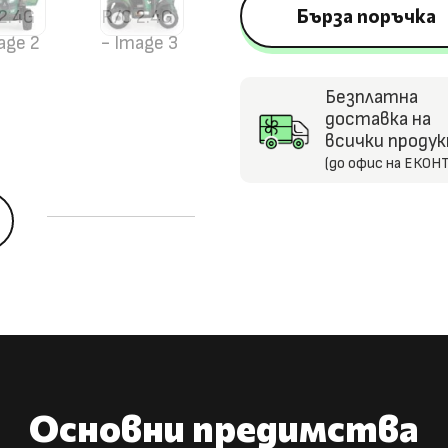
Акумулаторен
Бърза поръчка
Трактор
Harvest,
12V/7Ah,
Безплатна
R/C
доставка на
2.4G
всички проду
(до офис на ЕКОНТ
5
Основни предимства