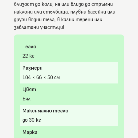
близост до коли, на или близо до стръмни
наклони или стълбища, плувни басейни или
други водни тела, в кални терени или
заблатени участъци!
Тегло
22 кг
Размери
104 × 66 × 50 см
Цвят
Бял
Максимално тегло
до 30 кг
Марка