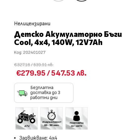
Нелицензирани
Детско Акумулаторно Бъги
Cool, 4х4, 140W, 12V7Ah
Код:
202401027
€327.18
/
639.91 лв.
€279.95
/
547.53 лв.
Безплатна
доставка до 3
работни дни
Задвижване: 4х4