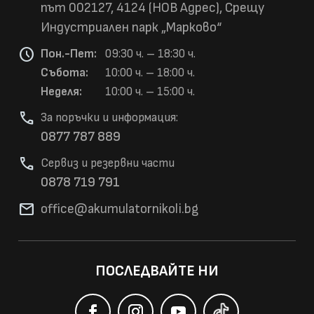
път 002127, 4124 (НОВ Адрес), Срещу
Индустриален парк „Марково“
schedule
Пон.-Пет:
09:30 ч. – 18:30 ч.
Събота:
10:00 ч. – 18:00 ч.
Неделя:
10:00 ч. – 15:00 ч.
phone
За поръчки и информация:
0877 787 889
phone
Сервиз и резервни части
0878 719 791
mail
office@akumulatorni
koli.bg
ПОСЛЕДВАЙТЕ НИ