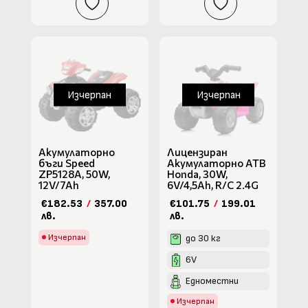
Изчерпан
Изчерпан
Акумулаторно
Лицензиран
бъги Speed
Акумулаторно АТВ
ZP5128A, 50W,
Honda, 30W,
12V/7Ah
6V/4,5Ah, R/C 2.4G
€182.53
/
357.00
€101.75
/
199.01
лв.
лв.
Изчерпан
до 30 кг
6V
Едноместни
Изчерпан