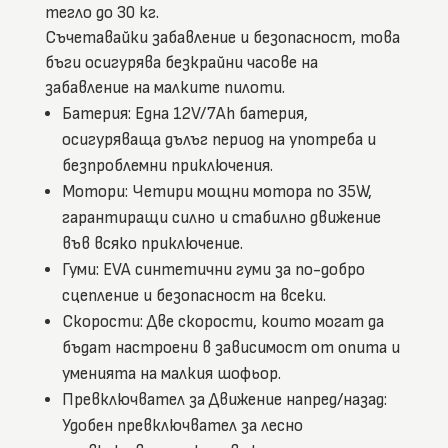
тегло до 30 кг.
Съчетавайки забавление и безопасност, това
бъги осигурява безкрайни часове на
забавление на малките пилоти.
Батерия: Една 12V/7Ah батерия,
осигуряваща дълъг период на употреба и
безпроблемни приключения.
Мотори: Четири мощни мотора по 35W,
гарантиращи силно и стабилно движение
във всяко приключение.
Гуми: EVA синтетични гуми за по-добро
сцепление и безопасност на всеки.
Скорости: Две скорости, които могат да
бъдат настроени в зависимост от опита и
уменията на малкия шофьор.
Превключвател за Движение напред/назад:
Удобен превключвател за лесно