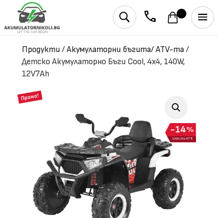
phone
U
Продукти
/
Акумулаторни бъгита/ ATV-та
/
Детско Акумулаторно Бъги Cool, 4х4, 140W,
12V7Ah
Промо!
14
%
спести 47 €