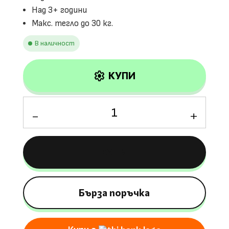
Над 3+ години
Макс. тегло до 30 кг.
В наличност
settings
КУПИ
количество
за
Детско
Акумулаторно
КУПИ
Бъги
Cool,
4х4,
140W,
Бърза поръчка
12V7Ah