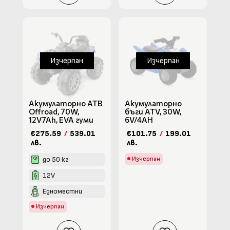
Изчерпан
Изчерпан
Акумулаторно АТВ
Акумулаторно
Offroad, 70W,
бъги ATV, 30W,
12V7Ah, EVA гуми
6V/4АН
€275.59
/
539.01
€101.75
/
199.01
лв.
лв.
до 50 кг
Изчерпан
12V
Едноместни
Изчерпан