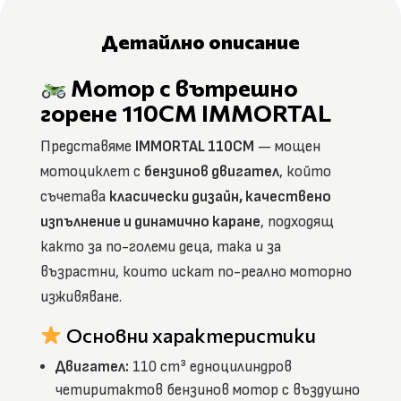
Детайлно описание
Мотор с вътрешно
горене 110CM IMMORTAL
Представяме
IMMORTAL 110CM
— мощен
мотоциклет с
бензинов двигател
, който
съчетава
класически дизайн, качествено
изпълнение и динамично каране
, подходящ
както за по-големи деца, така и за
възрастни, които искат по-реално моторно
изживяване.
Основни характеристики
Двигател:
110 cm³ едноцилиндров
четиритактов бензинов мотор с въздушно