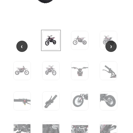
‹
‹
›
›