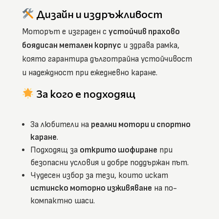
Дизайн и издръжливост
Моторът е изграден с
устойчив прахово
боядисан метален корпус
и здрава рамка,
която гарантира дълготрайна устойчивост
и надеждност при ежедневно каране.
За кого е подходящ
За любители на
реални мотори и спортно
каране
.
Подходящ за
открито шофиране
при
безопасни условия и добре поддържан път.
Чудесен избор за тези, които искат
истинско моторно изживяване
на по-
компактно шаси.