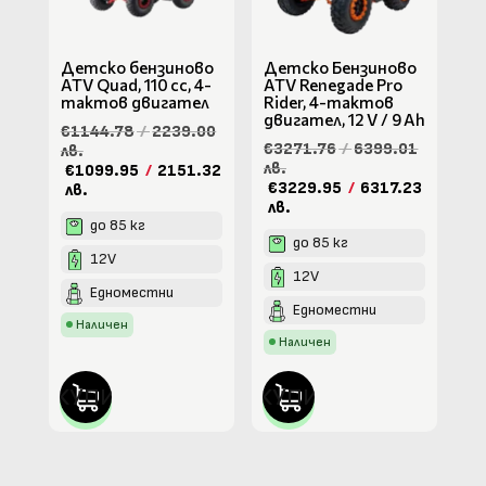
Детско бензиново
Детско Бензиново
ATV Quad, 110 cc, 4-
ATV Renegade Pro
тактов двигател
Rider, 4-тактов
двигател, 12 V / 9 Ah
€1144.78
/
2239.00
€3271.76
/
6399.01
лв.
лв.
€1099.95
/
2151.32
€3229.95
/
6317.23
лв.
лв.
до 85 кг
до 85 кг
12V
12V
Едноместни
Едноместни
Наличен
Наличен
КУПИ
КУПИ