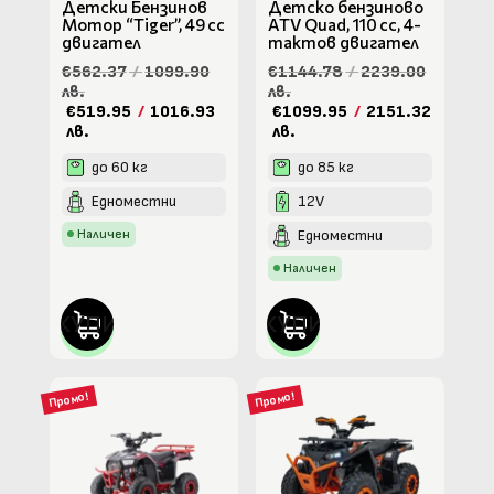
Детски Бензинов
Детско бензиново
Мотор “Tiger”, 49 cc
ATV Quad, 110 cc, 4-
двигател
тактов двигател
€562.37
/
1099.90
€1144.78
/
2239.00
лв.
лв.
€519.95
/
1016.93
€1099.95
/
2151.32
лв.
лв.
до 60 кг
до 85 кг
Едноместни
12V
Наличен
Едноместни
Наличен
КУПИ
КУПИ
Промо!
Промо!