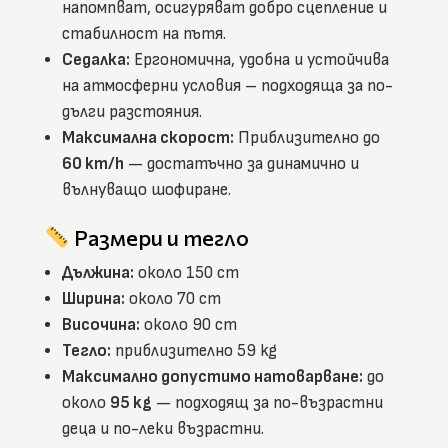
напомпват, осигуряват добро сцепление и
стабилност на пътя.
Седалка:
Ергономична, удобна и устойчива
на атмосферни условия – подходяща за по-
дълги разстояния.
Максимална скорост:
Приблизително до
60 km/h
— достатъчно за динамично и
вълнуващо шофиране.
Размери и тегло
Дължина:
около 150 cm
Ширина:
около 70 cm
Височина:
около 90 cm
Тегло:
приблизително 59 kg
Максимално допустимо натоварване:
до
около
95 kg
— подходящ за по-възрастни
деца и по-леки възрастни.