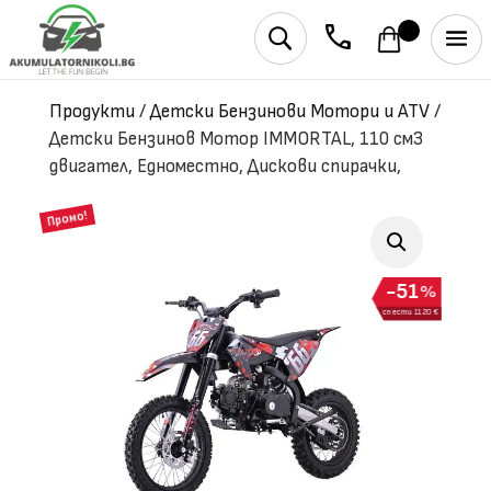
phone
U
Продукти
/
Детски Бензинови Мотори и ATV
/
Детски Бензинов Мотор IMMORTAL, 110 cм3
двигател, Едноместно, Дискови спирачки,
Промо!
51
%
спести 1120 €