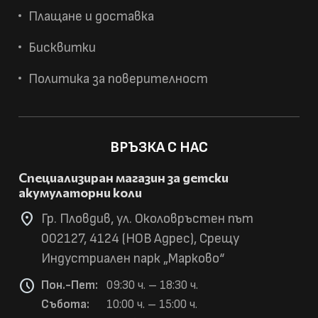
Плащане и доставка
Бисквитки
Политика за поверителност
ВРЪЗКА С НАС
Специализиран магазин за детски
акумулаторни коли
location_on
Гр. Пловдив, ул. Околовръстен път
002127, 4124 (НОВ Адрес), Срещу
Индустриален парк „Марково“
schedule
Пон.-Пет:
09:30 ч. – 18:30 ч.
Събота:
10:00 ч. – 15:00 ч.