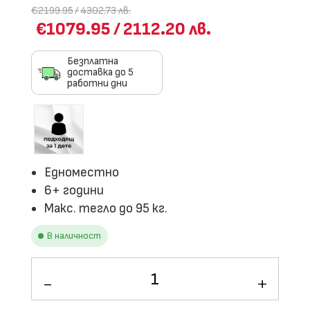
€2199.95
/
4302.73 лв.
€1079.95
/
2112.20 лв.
Безплатна
доставка до 5
работни дни
Едноместно
6+ години
Макс. тегло до 95 кг.
В наличност
количество
за
Детски