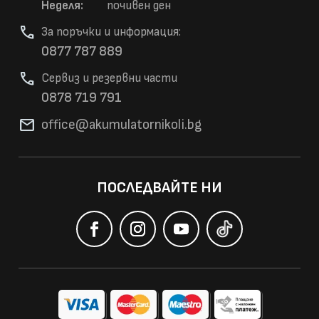
Неделя:
почивен ден
phone
За поръчки и информация:
0877 787 889
phone
Сервиз и резервни части
0878 719 791
mail
office@akumulatorni
koli.bg
ПОСЛЕДВАЙТЕ НИ