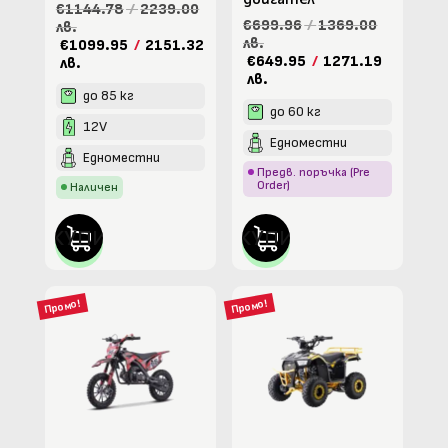
€1144.78
/
2239.00
€699.96
/
1369.00
лв.
лв.
€1099.95
/
2151.32
€649.95
/
1271.19
лв.
лв.
до 85 кг
до 60 кг
12V
Едноместни
Едноместни
Предв. поръчка (Pre
Order)
Наличен
КУПИ
КУПИ
Промо!
Промо!