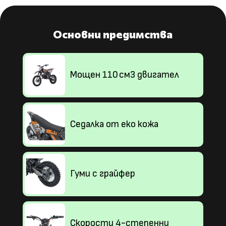
Основни предимства
Мощен 110 cм3 двигател
Седалка от еко кожа
Гуми с грайфер
Скорости 4-степенни