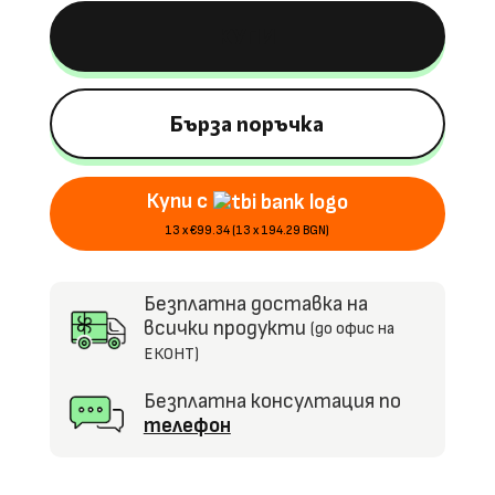
Бензинов
КУПИ
Мотор
IMMORTAL,
110
cм3
Бърза поръчка
двигател,
Едноместно,
Купи с
Дискови
спирачки,
13 x €99.34 (13 x 194.29 BGN)
Безплатна доставка на
всички продукти
(до офис на
ЕКОНТ)
Безплатна консултация по
телефон