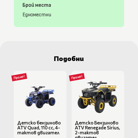
Брой места
Едноместни
Подобни
Промо!
Промо!
Детско бензиново
Детско Бензиново
ATV Quad, 110 cc, 4-
ATV Renegade Sirius,
тактов двигател
2-тактов
двигател