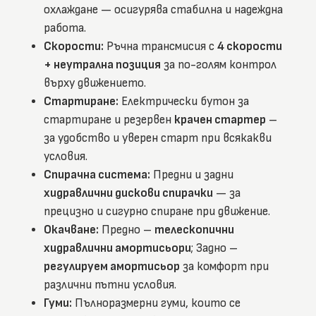
охлаждане — осигурява стабилна и надеждна
работа.
Скорости:
Ръчна трансмисия с
4 скорости
+ неутрална позиция
за по-голям контрол
върху движението.
Стартиране:
Електрически бутон за
стартиране и резервен
крачен стартер
–
за удобство и уверен старт при всякакви
условия.
Спирачна система:
Предни и задни
хидравлични дискови спирачки
— за
прецизно и сигурно спиране при движение.
Окачване:
Предно –
телескопични
хидравлични амортисьори
; Задно –
регулируем амортисьор
за комфорт при
различни пътни условия.
Гуми:
Пълноразмерни гуми, които се