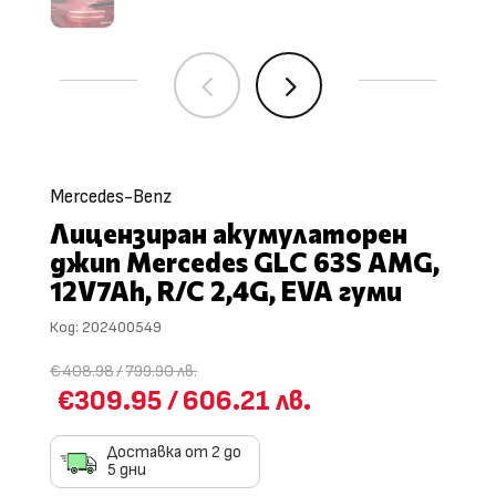
4
5
Mercedes-Benz
Лицензиран акумулаторен
джип Mercedes GLC 63S AMG,
12V7Ah, R/C 2,4G, EVA гуми
Код:
202400549
€408.98
/
799.90 лв.
€309.95
/
606.21 лв.
Доставка от 2 до
5 дни