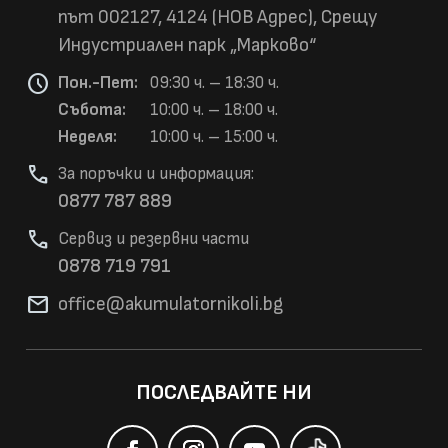
път 002127, 4124 (НОВ Адрес), Срещу
Индустриален парк „Марково“
schedule
Пон.-Пет:
09:30 ч. – 18:30 ч.
Събота:
10:00 ч. – 18:00 ч.
Неделя:
10:00 ч. – 15:00 ч.
phone
За поръчки и информация:
0877 787 889
phone
Сервиз и резервни части
0878 719 791
mail
office@akumulatorni
koli.bg
ПОСЛЕДВАЙТЕ НИ