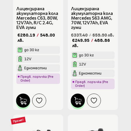
Лицензирана
Лицензирана
акумулаторна кола
акумулаторна кола
Mercedes C63, 80W,
Mercedes S63 AMG,
12V7Ah, R/C 2.4G,
70W, 12V7Ah, EVA
EVA гуми
гуми
€280.19
/
548.00
€337.40
/
659.90 лв.
лв.
€249.95
/
488.86
лв.
до 30 кг
до 30 кг
12V
12V
Едноместни
Едноместни
Предв. поръчка (Pre
Order)
Предв. поръчка (Pre
Order)
КУПИ
КУПИ
Промо!