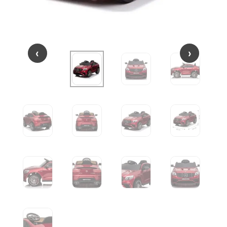
‹
‹
›
›