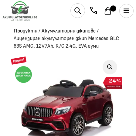
phone
U
Продукти
/
Акумулаторни джипове
/
Лицензиран акумулаторен джип Mercedes GLC
63S AMG, 12V7Ah, R/C 2,4G, EVA гуми
Промо!
24
%
спести 99 €