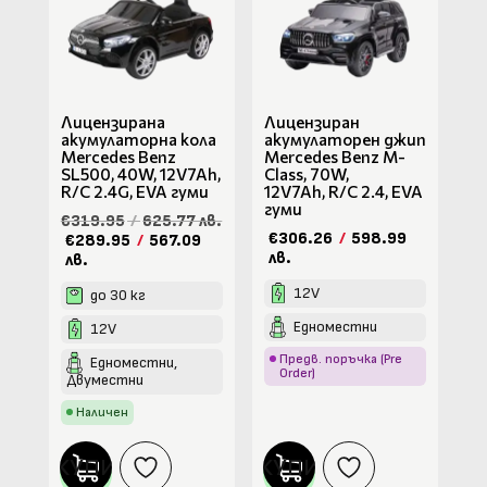
Лицензирана
Лицензиран
акумулаторна кола
акумулаторен джип
Mercedes Benz
Mercedes Benz M-
SL500, 40W, 12V7Ah,
Class, 70W,
R/C 2.4G, EVA гуми
12V7Ah, R/C 2.4, EVA
гуми
€319.95
/
625.77 лв.
€306.26
/
598.99
€289.95
/
567.09
лв.
лв.
12V
до 30 кг
Едноместни
12V
Предв. поръчка (Pre
Едноместни,
Order)
Двуместни
Наличен
КУПИ
КУПИ