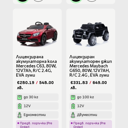
Лицензирана
Лицензиран
акумулаторна кола
акумулаторен джип
Mercedes C63, 80W,
Mercedes Maybach
12V7Ah, R/C 2.4G,
G650, 80W, 12V7AH,
EVA гуми
R/C 2.4G , EVA гуми
€280.19
/
548.00
€331.83
/
649.00
лв.
лв.
до 30 кг
до 100 кг
12V
12V
Едноместни
Двуместни
Предв. поръчка (Pre
Предв. поръчка (Pre
Order)
Order)