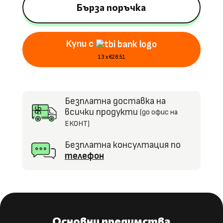
63S
Бърза поръчка
AMG,
12V7Ah,
Купи с
R/C
2,4G,
13 x €28.51
EVA
гуми
Безплатна доставка на
всички продукти
(до офис на
ЕКОНТ)
Безплатна консултация по
телефон
Основни предимства