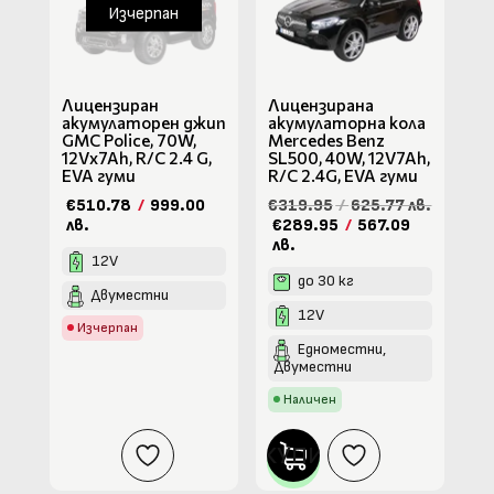
Изчерпан
Лицензиран
Лицензирана
акумулаторен джип
акумулаторна кола
GMC Police, 70W,
Mercedes Benz
12Vx7Ah, R/C 2.4 G,
SL500, 40W, 12V7Ah,
EVA гуми
R/C 2.4G, EVA гуми
€510.78
/
999.00
€319.95
/
625.77 лв.
лв.
€289.95
/
567.09
лв.
12V
до 30 кг
Двуместни
12V
Изчерпан
Едноместни,
Двуместни
Наличен
КУПИ