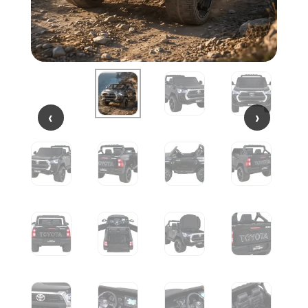
‹
‹
›
›