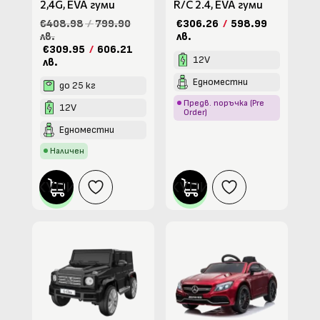
2,4G, EVA гуми
R/C 2.4, EVA гуми
€408.98
/
799.90
€306.26
/
598.99
лв.
лв.
€309.95
/
606.21
12V
лв.
Едноместни
до 25 кг
Предв. поръчка (Pre
12V
Order)
Едноместни
Наличен
КУПИ
КУПИ