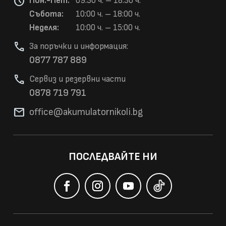
schedule
Пон.-Пет:
09:30 ч. – 18:30 ч.
Събота:
10:00 ч. – 18:00 ч.
Неделя:
10:00 ч. – 15:00 ч.
phone
За поръчки и информация:
0877 787 889
phone
Сервиз и резервни части
0878 719 791
mail
office@akumulatorni
koli.bg
ПОСЛЕДВАЙТЕ НИ