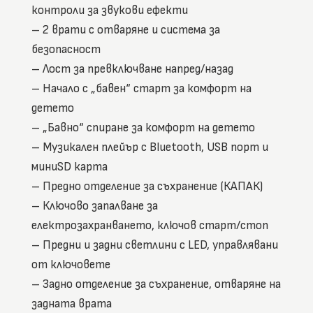
контроли за звукови ефекти
– 2 врати с отваряне и система за
безопасност
– Лост за превключване напред/назад
– Начало с „бавен“ старт за комфорт на
детето
– „Бавно“ спиране за комфорт на детето
– Музикален плейър с Bluetooth, USB порт и
миниSD карта
– Предно отделение за съхранение (КАПАК)
– Ключово запалване за
електрозахранването, ключов старт/стоп
– Предни и задни светлини с LED, управлявани
от ключовете
– Задно отделение за съхранение, отваряне на
задната врата