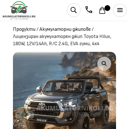
phone
U
Продукти
/
Акумулаторни джипове
/
Лицензиран акумулаторен джип Toyota Hilux,
180W, 12V/14Ah, R/C 2.4G, EVA гуми, 4х4