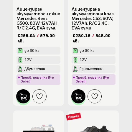
Лицензиран
Лицензирана
акумулаторен джип
акумулаторна кола
Mercedes Benz
Mercedes C63, 80W,
G500, 80W, 12V7AH,
12V7Ah, R/C 2.4G,
R/C 2.4G, EVA гуми
EVA гуми
€296.04
/
579.00
€280.19
/
548.00
лв.
лв.
до 30 кг
до 30 кг
12V
12V
Двуместни
Едноместни
Предв. поръчка (Pre
Предв. поръчка (Pre
Order)
Order)
КУПИ
КУПИ
Промо!