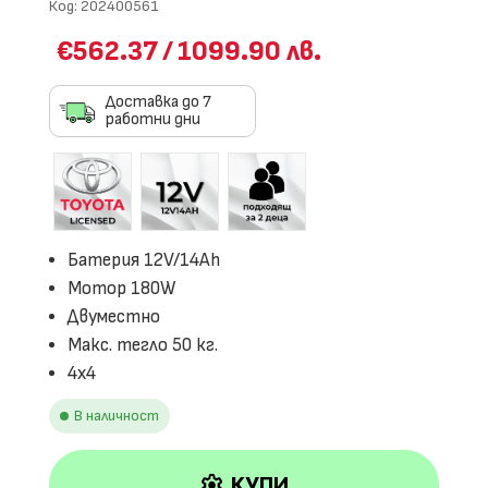
Код:
202400561
€562.37
/
1099.90 лв.
Доставка до 7
работни дни
Батерия 12V/14Ah
Мотор 180W
Двуместно
Макс. тегло 50 кг.
4х4
В наличност
settings
КУПИ