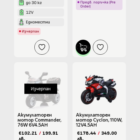
до 30 кг
Предв. поръчка (Pre
Order)
12V
Едноместни
Изчерпан
КУПИ
Изчерпан
Акумулаторен
Акумулаторен
мотор Commander,
мотор Cyclon, 110W,
76W 6V4.5AH
12V4.5AH
€102.21
/
199.91
€178.44
/
349.00
лв.
лв.