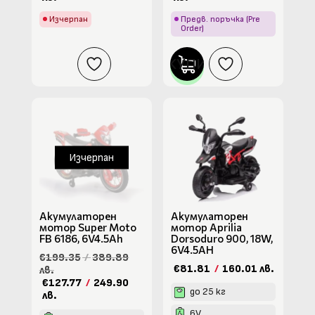
Изчерпан
Предв. поръчка (Pre
Order)
КУПИ
Изчерпан
Акумулаторен
Акумулаторен
мотор Super Moto
мотор Aprilia
FB 6186, 6V4.5Ah
Dorsoduro 900, 18W,
6V4.5AH
€199.35
/
389.89
€81.81
/
160.01 лв.
лв.
€127.77
/
249.90
до 25 кг
лв.
6V