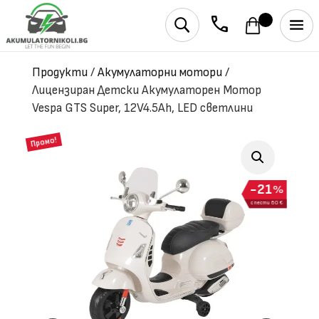
phone
U
Продукти
/
Акумулаторни мотори
/
Лицензиран Детски Акумулаторен Мотор
Vespa GTS Super, 12V4.5Ah, LED светлини
Промо!
21
%
спести 60 €