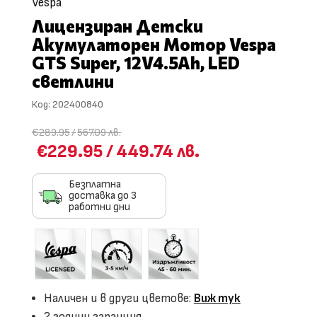
Vespa
Лицензиран Детски
Акумулаторен Мотор Vespa
GTS Super, 12V4.5Ah, LED
светлини
Код:
202400840
€289.95
/
567.09 лв.
€229.95
/
449.74 лв.
Безплатна
доставка до 3
работни дни
Наличен и в други цветове:
Виж тук