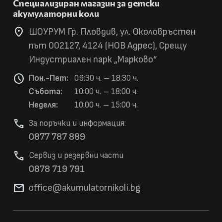
Специализиран магазин за детски
акумулаторни коли
location_on
ШОУРУМ Гр. Пловдив, ул. Околовръстен
път 002127, 4124 (НОВ Адрес), Срещу
Индустриален парк „Марково“
schedule
Пон.-Пет:
09:30 ч. – 18:30 ч.
Събота:
10:00 ч. – 18:00 ч.
Неделя:
10:00 ч. – 15:00 ч.
phone
За поръчки и информация:
0877 787 889
phone
Сервиз и резервни части
0878 719 791
mail
office@akumulatorni
koli.bg