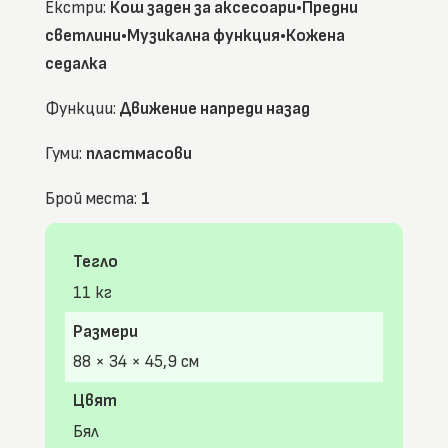
Екстри:
Кош заден за аксесоари•Предни
светлини•Музикална функция•Кожена
седалка
Функции:
Движение напреди назад
Гуми:
пластмасови
Брой места:
1
Тегло
11 кг
Размери
88 × 34 × 45,9 см
Цвят
Бял