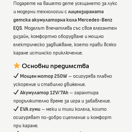
Подарете на вашето дете усещането за лукс
и модерни технологии с
лицензираната
детска акумулаторна кола Mercedes-Benz
EQS
. Моделът впечатлява със своя елегантен
дизайн, комфортно оборудване и мощно
електрическо задвижване, което прави всяко
каране истинско приключение.
Основни предимства
Мощен мотор 250W
– осигурява плавно
ускорение и стабилно движение.
Акумулатор 12V/7Ah
– гарантира
продължително време за игра и забавление.
EVA гуми
– меки и тихи колела, които
осигуряват по-добро сцепление и комфорт
при каране.