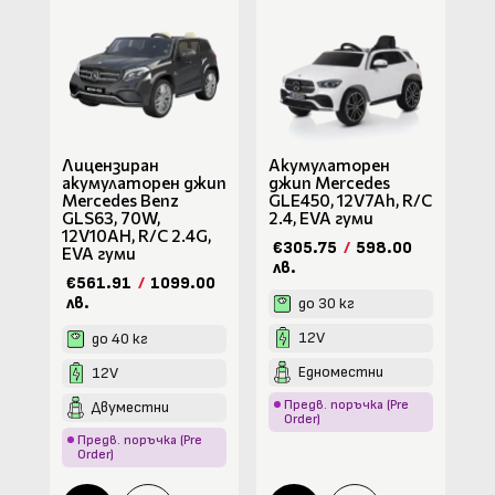
Лицензиран
Акумулаторен
акумулаторен джип
джип Mercedes
Mercedes Benz
GLE450, 12V7Ah, R/C
GLS63, 70W,
2.4, EVA гуми
12V10AH, R/C 2.4G,
€305.75
/
598.00
EVA гуми
лв.
€561.91
/
1099.00
лв.
до 30 кг
12V
до 40 кг
Едноместни
12V
Предв. поръчка (Pre
Двуместни
Order)
Предв. поръчка (Pre
Order)