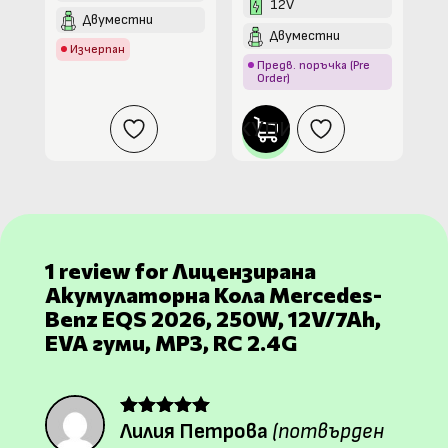
12V
Двуместни
Двуместни
Изчерпан
Предв. поръчка (Pre
Order)
КУПИ
1 review for
Лицензирана
Акумулаторна Кола Mercedes-
Benz EQS 2026, 250W, 12V/7Ah,
EVA гуми, MP3, RC 2.4G
Лилия Петрова
(потвърден
Оценено на
5
от 5