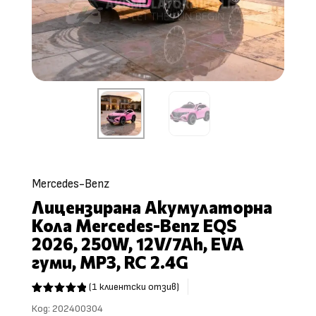
Mercedes-Benz
Лицензирана Акумулаторна
Кола Mercedes-Benz EQS
2026, 250W, 12V/7Ah, EVA
гуми, MP3, RC 2.4G
(
1
клиентски отзив)
Оценен
Код:
202400304
5.00
от 5,