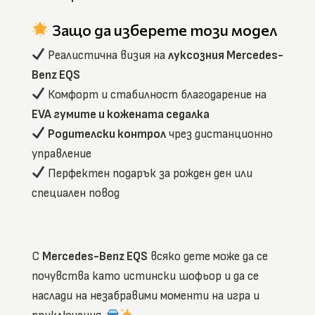
Защо да изберете този модел
Реалистична визия на
луксозния Mercedes-
Benz EQS
Комфорт и стабилност благодарение на
EVA гумите и кожената седалка
Родителски контрол
чрез дистанционно
управление
Перфектен подарък за рожден ден или
специален повод
С
Mercedes-Benz EQS
всяко дете може да се
почувства като истински шофьор и да се
наслади на незабравими моменти на игра и