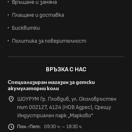
Връщане и замяна
Плащане и доставка
Бисквитки
Политика за поверителност
ВРЪЗКА С НАС
Специализиран магазин за детски
акумулаторни коли
location_on
ШОУРУМ Гр. Пловдив, ул. Околовръстен
път 002127, 4124 (НОВ Адрес), Срещу
Индустриален парк „Марково“
schedule
Пон.-Пет:
09:30 ч. – 18:30 ч.