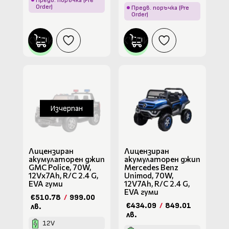
Предв. поръчка (Pre
Order)
Предв. поръчка (Pre
Order)
КУПИ
КУПИ
Изчерпан
Лицензиран
Лицензиран
акумулаторен джип
акумулаторен джип
GMC Police, 70W,
Mercedes Benz
12Vx7Ah, R/C 2.4 G,
Unimod, 70W,
EVA гуми
12V7Ah, R/C 2.4 G,
EVA гуми
€510.78
/
999.00
€434.09
/
849.01
лв.
лв.
12V