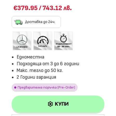
базирано
на
€379.95
/
743.12 лв.
потребите
лски
оценки
Доставка до 24ч.
Едноместна
Подходяща от 3 до 6 години
Макс. тегло до 50 кг.
2 Години гаранция
Предварителна поръчка (Pre-Order)
settings
КУПИ