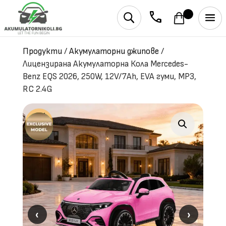
phone
U
Продукти
/
Акумулаторни джипове
/
Лицензирана Акумулаторна Кола Mercedes-
Benz EQS 2026, 250W, 12V/7Ah, EVA гуми, MP3,
RC 2.4G
‹
‹
›
›