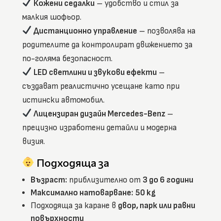
Кожени седалки
– удобство и стил за
малкия шофьор.
Дистанционно управление
– позволява на
родителите да контролират движението за
по-голяма безопасност.
LED светлини и звукови ефекти
–
създават реалистично усещане като при
истински автомобил.
Лицензиран дизайн Mercedes-Benz
–
прецизно изработени детайли и модерна
визия.
Подходяща за
Възраст:
приблизително от
3 до 6 години
Максимално натоварване:
50 kg
Подходяща за каране в
двор, парк или равни
повърхности