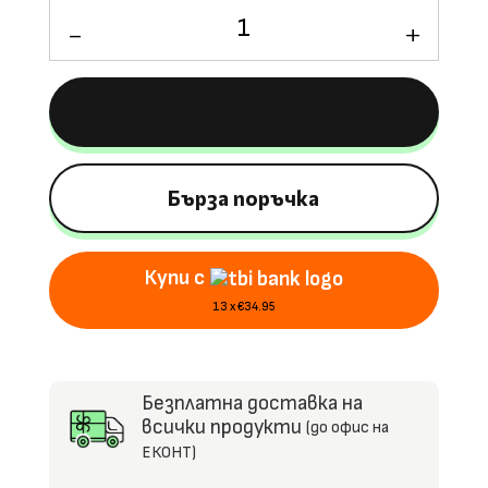
количество
за
Лицензирана
Акумулаторна
КУПИ
Кола
Mercedes-
Benz
EQS
Бърза поръчка
2026,
250W,
Купи с
12V/7Ah,
EVA
13 x €34.95
гуми,
MP3,
RC
Безплатна доставка на
2.4G
всички продукти
(до офис на
ЕКОНТ)