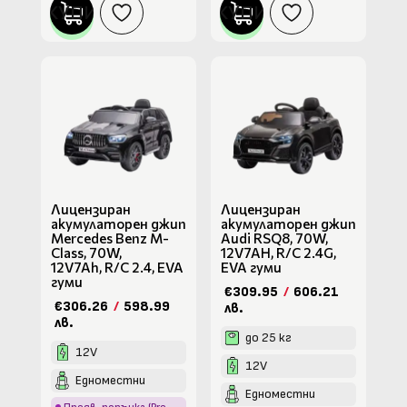
КУПИ
КУПИ
Лицензиран
Лицензиран
акумулаторен джип
акумулаторен джип
Mercedes Benz M-
Audi RSQ8, 70W,
Class, 70W,
12V7AH, R/C 2.4G,
12V7Ah, R/C 2.4, EVA
EVA гуми
гуми
€309.95
/
606.21
€306.26
/
598.99
лв.
лв.
до 25 кг
12V
12V
Едноместни
Едноместни