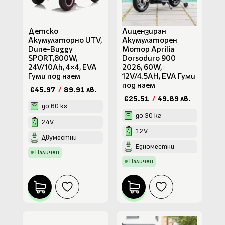
Детско
Лицензиран
Акумулаторно UTV,
Акумулаторен
Dune-Buggy
Мотор Aprilia
SPORT,800W,
Dorsoduro 900
24V/10Ah, 4×4, EVA
2026, 60W,
Гуми под наем
12V/4.5AH, EVA Гуми
под наем
€45.97
/
89.91 лв.
€25.51
/
49.89 лв.
до 60 кг
до 30 кг
24V
12V
Двуместни
Едноместни
Наличен
Наличен