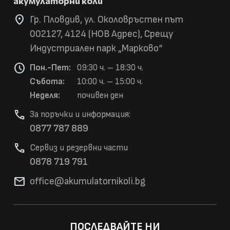
акумулаторни коли
location_on
Гр. Пловдив, ул. Околовръстен път
002127, 4124 (НОВ Адрес), Срещу
Индустриален парк „Марково“
schedule
Пон.-Пет:
09:30 ч. – 18:30 ч.
Събота:
10:00 ч. – 15:00 ч.
Неделя:
почивен ден
phone
За поръчки и информация:
0877 787 889
phone
Сервиз и резервни части
0878 719 791
mail
office@akumulatorni
koli.bg
ПОСЛЕДВАЙТЕ НИ