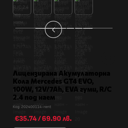
4
5
Mercedes-Benz
Лицензирана Акумулаторна
Кола Mercedes GT4 EVO,
100W, 12V/7Ah, EVA гуми, R/C
2.4 под наем
Код:
202400114-rent
€35.74
/
69.90 лв.