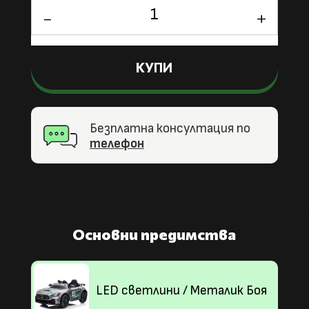
количество
за
Лицензирана
Акумулаторна
КУПИ
Кола
Mercedes
GT4
EVO,
Безплатна консултация по
100W,
телефон
12V/7Ah,
EVA
гуми,
R/C
2.4
Основни предимства
под
наем
LED светлини / Металик Боя