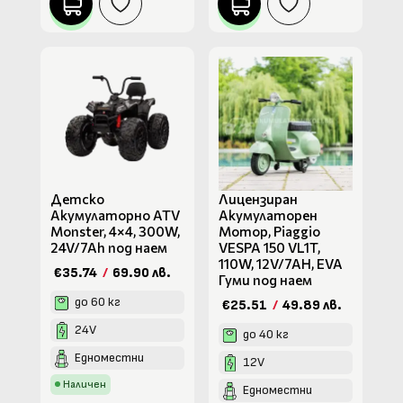
Детско
Лицензиран
Акумулаторно ATV
Акумулаторен
Monster, 4×4, 300W,
Мотор, Piaggio
24V/7Ah под наем
VESPA 150 VL1T,
110W, 12V/7AH, EVA
€35.74
/
69.90 лв.
Гуми под наем
до 60 кг
€25.51
/
49.89 лв.
24V
до 40 кг
Едноместни
12V
Наличен
Едноместни