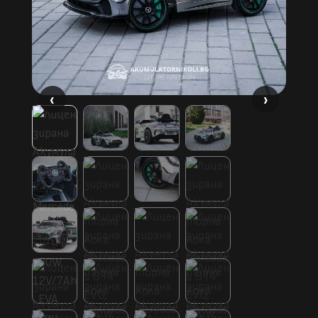
‹
‹
›
›