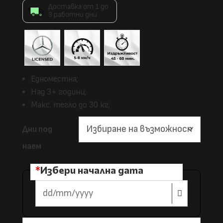
Доставка от 1 до
3 работни дни
Едноместна;
Над 3+ години;
Макс. тегло до 30 кг;
Дни под
наем
*
Избери начална дата