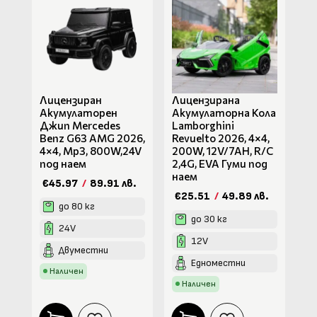
Лицензиран
Лицензирана
Акумулаторен
Акумулаторна Кола
Джип Mercedes
Lamborghini
Benz G63 AMG 2026,
Revuelto 2026, 4×4,
4×4, Mp3, 800W,24V
200W, 12V/7AH, R/C
под наем
2,4G, EVA Гуми под
наем
€45.97
/
89.91 лв.
€25.51
/
49.89 лв.
до 80 кг
до 30 кг
24V
12V
Двуместни
Едноместни
Наличен
Наличен