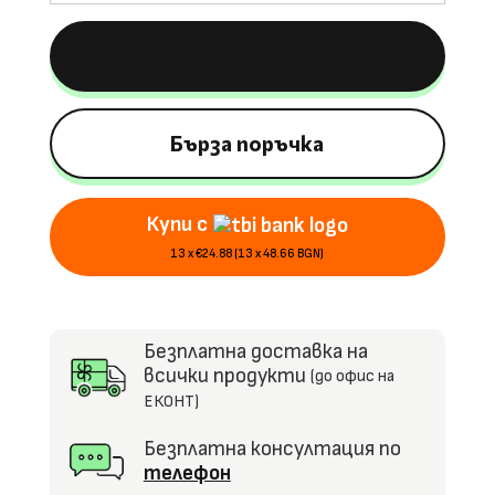
Лицензирана
акумулаторна
КУПИ
кола
Volkswagen
Beetle,
80W,
Бърза поръчка
12V7Ah,
R/C
Купи с
2.4G,
EVA
13 x €24.88 (13 x 48.66 BGN)
гуми
Безплатна доставка на
всички продукти
(до офис на
ЕКОНТ)
Безплатна консултация по
телефон