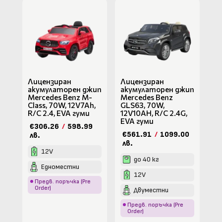
Лицензиран
Лицензиран
акумулаторен джип
акумулаторен джип
Mercedes Benz M-
Mercedes Benz
Class, 70W, 12V7Ah,
GLS63, 70W,
R/C 2.4, EVA гуми
12V10AH, R/C 2.4G,
EVA гуми
€306.26
/
598.99
€561.91
/
1099.00
лв.
лв.
12V
до 40 кг
Едноместни
12V
Предв. поръчка (Pre
Order)
Двуместни
Предв. поръчка (Pre
Order)