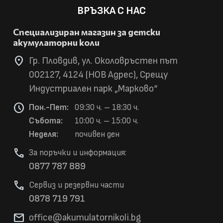
ВРЪЗКА С НАС
Специализиран магазин за детски
акумулаторни коли
location_on
Гр. Пловдив, ул. Околовръстен път
002127, 4124 (НОВ Адрес), Срещу
Индустриален парк „Марково“
schedule
Пон.-Пет:
09:30 ч. – 18:30 ч.
Събота:
10:00 ч. – 15:00 ч.
Неделя:
почивен ден
phone
За поръчки и информация:
0877 787 889
phone
Сервиз и резервни части
0878 719 791
mail
office@akumulatorni
koli.bg