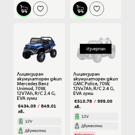
КУПИ
КУПИ
Изчерпан
Лицензиран
Лицензиран
акумулаторен джип
акумулаторен джип
Mercedes Benz
GMC Police, 70W,
Unimod, 70W,
12Vx7Ah, R/C 2.4 G,
12V7Ah, R/C 2.4 G,
EVA гуми
EVA гуми
€510.78
/
999.00
€434.09
/
849.01
лв.
лв.
12V
12V
Двуместни
Двуместни
Изчерпан