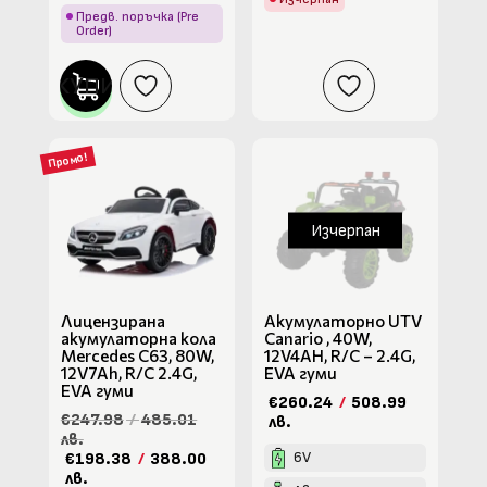
Предв. поръчка (Pre
Order)
КУПИ
Промо!
Изчерпан
Лицензирана
Акумулаторно UTV
акумулаторна кола
Canario , 40W,
Mercedes C63, 80W,
12V4AH, R/C – 2.4G,
12V7Ah, R/C 2.4G,
EVA гуми
EVA гуми
€260.24
/
508.99
€247.98
/
485.01
лв.
лв.
6V
€198.38
/
388.00
лв.