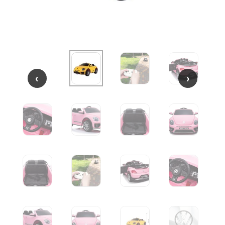
‹
‹
›
›