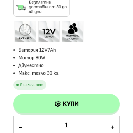
Безплатна
доставка от 30 до
45 дни
Батерия 12V7Ah
Мотор 80W
Двуместно
Макс. тегло 30 кг.
В наличност
settings
КУПИ
количество
за