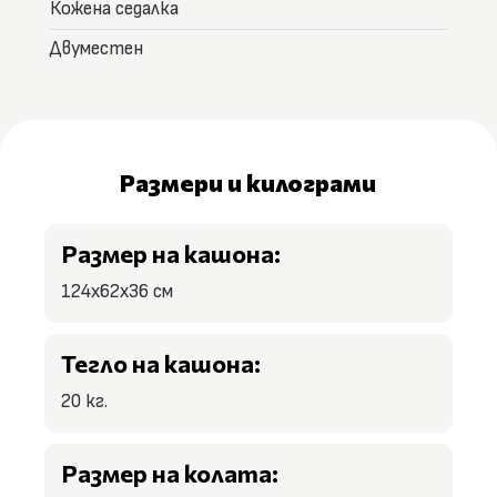
Кожена седалка
Двуместен
Размери и килограми
Размер на кашона:
124x62x36 см
Тегло на кашона:
20 кг.
Размер на колата: