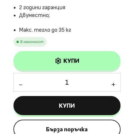
2 години гаранция
Двуместно;
Макс. тегло до 35 кг
В наличност
settings
КУПИ
количество
за
Лицензирана
акумулаторна
КУПИ
кола
VW
Samba
12V/7Ah,
Бърза поръчка