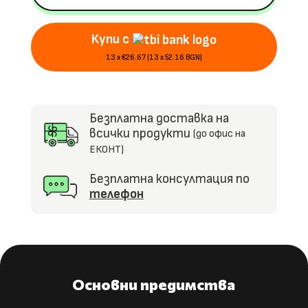
100W,
EVA
Купи с
гуми,
MP3
13 x €26.67 (13 x 52.16 BGN)
Безплатна доставка на
всички продукти
(до офис на
ЕКОНТ)
Безплатна консултация по
телефон
Основни предимства