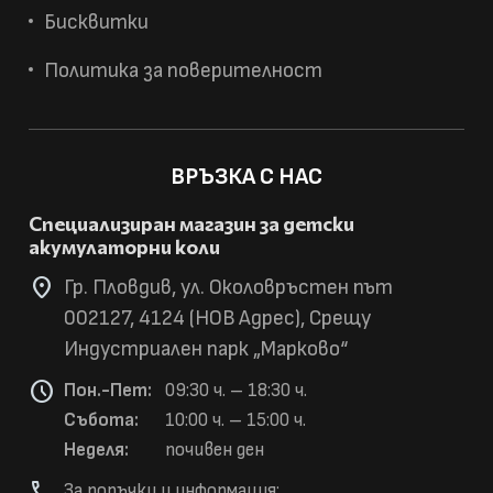
Бисквитки
Политика за поверителност
ВРЪЗКА С НАС
Специализиран магазин за детски
акумулаторни коли
location_on
Гр. Пловдив, ул. Околовръстен път
002127, 4124 (НОВ Адрес), Срещу
Индустриален парк „Марково“
schedule
Пон.-Пет:
09:30 ч. – 18:30 ч.
Събота:
10:00 ч. – 15:00 ч.
Неделя:
почивен ден
phone
За поръчки и информация: