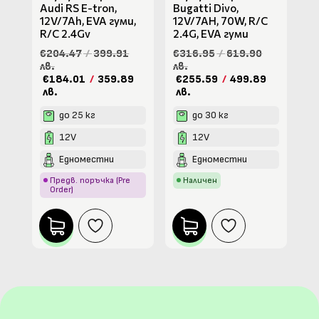
Audi RS Е-tron,
Bugatti Divo,
12V/7Ah, EVA гуми,
12V/7AH, 70W, R/C
R/C 2.4Gv
2.4G, EVA гуми
€204.47
/
399.91
€316.95
/
619.90
лв.
лв.
€184.01
/
359.89
€255.59
/
499.89
лв.
лв.
до 25 кг
до 30 кг
12V
12V
Едноместни
Едноместни
Предв. поръчка (Pre
Наличен
Order)