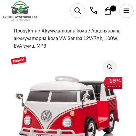
phone
U
Продукти
/
Акумулаторни коли
/
Лицензирана
акумулаторна кола VW Samba 12V/7Ah, 100W,
EVA гуми, MP3
Промо!
19
%
спести 70 €