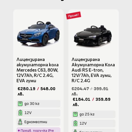
Промо!
Лицензирана
Лицензирана
акумулаторна кола
Акумулаторна Кола
Mercedes C63, 80W,
Audi RS Е-tron,
12V7Ah, R/C 2.4G,
12V/7Ah, EVA гуми,
EVA гуми
R/C 2.4G
€280.19
/
548.00
€204.47
/
399.91
лв.
лв.
€184.01
/
359.89
до 30 кг
лв.
12V
до 25 кг
Едноместни
12V
Предв. поръчка (Pre