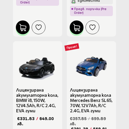
Едноместни
Order)
Предв. поръчка (Pre
Order)
Промо!
Лицензирана
Лицензирана
акумулаторна кола,
акумулаторна кола
BMW i8, 150W,
Mercedes Benz SL65,
12V4.5Ah, R/C 2.4G,
70W, 12V7Ah, R/C
ЕVA гуми
2.4G, EVA гуми
€331.83
/
649.00
€357.85
/
699.89
лв.
лв.