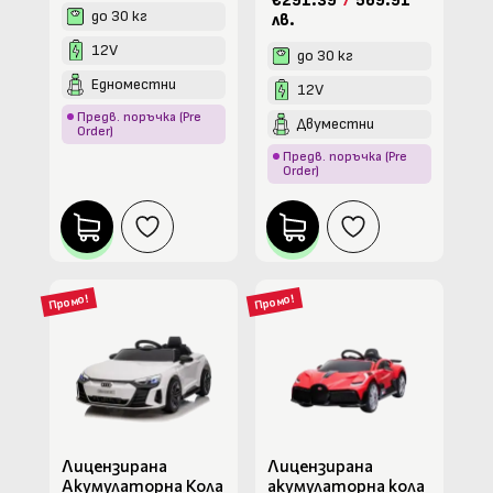
€291.39
/
569.91
до 30 кг
лв.
12V
до 30 кг
Едноместни
12V
Предв. поръчка (Pre
Двуместни
Order)
Предв. поръчка (Pre
Order)
Промо!
Промо!
Лицензирана
Лицензирана
Акумулаторна Кола
акумулаторна кола