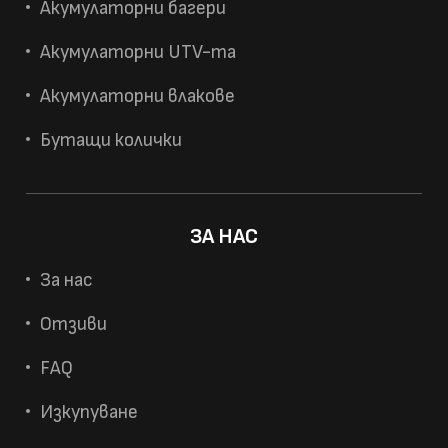
Акумулаторни багери
Акумулаторни UTV-та
Акумулаторни влакове
Бутащи колички
ЗА НАС
За нас
Отзиви
FAQ
Изкупуване