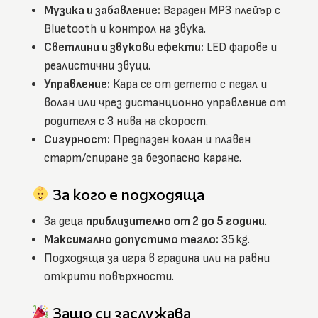
Музика и забавление:
Вграден MP3 плейър с
Bluetooth и контрол на звука.
Светлини и звукови ефекти:
LED фарове и
реалистични звуци.
Управление:
Кара се от детето с педал и
волан или чрез дистанционно управление от
родителя с 3 нива на скорост.
Сигурност:
Предпазен колан и плавен
старт/спиране за безопасно каране.
За кого е подходяща
За деца
приблизително от 2 до 5 години
.
Максимално допустимо тегло:
35 kg.
Подходяща за игра в градина или на равни
открити повърхности.
Защо си заслужава