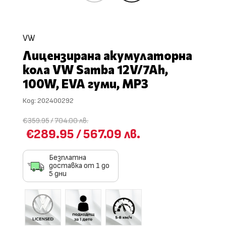
VW
Лицензирана акумулаторна
кола VW Samba 12V/7Ah,
100W, EVA гуми, MP3
Код:
202400292
€359.95
/
704.00 лв.
€289.95
/
567.09 лв.
Безплатна
доставка от 1 до
5 дни