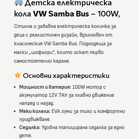
Детска електрическа
кола
VW Samba Bus
– 100W,
Стилна и забавна електрическа количка за
деца с реалистичен дизайн, вдъхновен от
класическия VW Samba Bus. Подходяща за
малки „шофьори“, които искат първо
самостоятелно каране.
Основни характеристики
Мощност и батерия:
100W мотор с
акумулатор 12V 7Ah за плавно движение
напред и назад.
Меки колела:
EVA гуми за тихо и комфортно
придвижване.
Седалка:
Удобна тапицирана седалка за едно
дете.