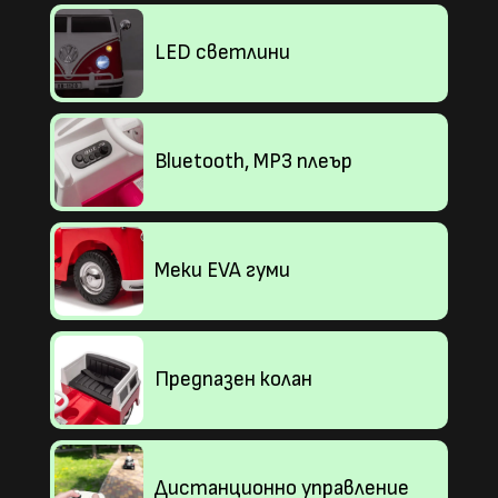
LED светлини
Bluetooth, MP3 плеър
Меки EVA гуми
Предпазен колан
Дистанционно управление