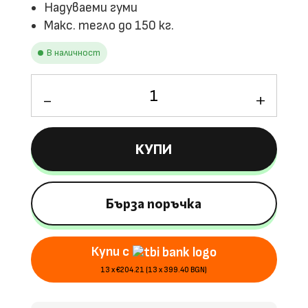
Надуваеми гуми
Макс. тегло до 150 кг.
В наличност
количество
за
Детско
бензиново
КУПИ
ATV
MONSTER,
200 cc,
4-
Бърза поръчка
тактов
двигател
Купи с
13 x €204.21 (13 x 399.40 BGN)