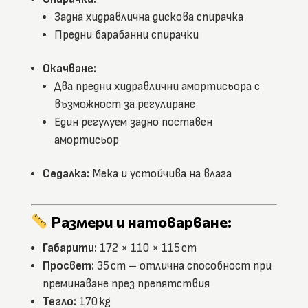
Задна хидравлична дискова спирачка
Предни барабанни спирачки
Окачване:
Два предни хидравлични амортисьора с
възможност за регулиране
Един регулуем задно поставен
амортисьор
Седалка:
Мека и устойчива на влага
Размери и натоварване:
Габарити:
172 × 110 × 115 cm
Просвет:
35 cm – отлична способност при
преминаване през препятствия
Тегло:
170 kg