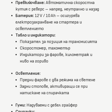
Превключване:
Автоматична скоростна
кутия с реверс – напред, неутрално и назад
Батерия:
12 V / 10 Ah – осигурява
електрозахранване на стартера и
осветлението
Табло и индикатори:
Показател за позиция на трансмисията
Скоростомер, тахометър
Индикатори за фарове, километраж и
ниво на гориво
Осветление:
Предни фарове с два режима на светене
Задни стопове, активиращи се при
натискане на спирачката
Гуми:
Надуваеми с дебел грайфер
Спирачки: