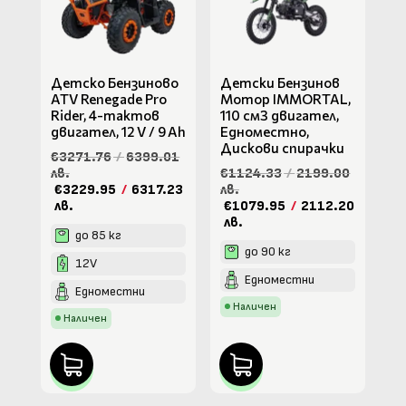
Детско Бензиново
Детски Бензинов
ATV Renegade Pro
Мотор IMMORTAL,
Rider, 4-тактов
110 cм3 двигател,
двигател, 12 V / 9 Ah
Едноместно,
Дискови спирачки
€3271.76
/
6399.01
лв.
€1124.33
/
2199.00
€3229.95
/
6317.23
лв.
лв.
€1079.95
/
2112.20
лв.
до 85 кг
до 90 кг
12V
Едноместни
Едноместни
Наличен
Наличен