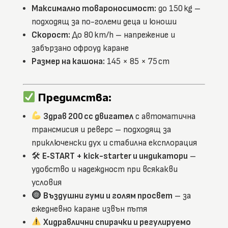
Максимално товароносимост:
до 150 kg –
подходящ за по-големи деца и юноши
Скорост:
До 80 km/h – напрежение и
забързано офроуд каране
Размер на кашона:
145 × 85 × 75 cm
Предимства:
Здрав 200 cc двигател
с автоматична
трансмисия и реверс – подходящ за
приключенски дух и стабилна експлорация
🛠
E‑START + kick-starter и индикатори
–
удобство и надеждност при всякакви
условия
Въздушни гуми и голям просвет
– за
ежедневно каране извън пътя
Хидравлични спирачки и регулируемо