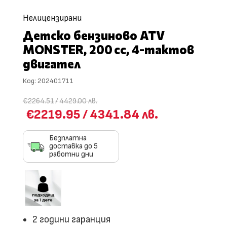
Нелицензирани
Детско бензиново ATV
MONSTER, 200 cc, 4-тактов
двигател
Код:
202401711
€2264.51
/
4429.00 лв.
€2219.95
/
4341.84 лв.
Безплатна
доставка до 5
работни дни
2 години гаранция