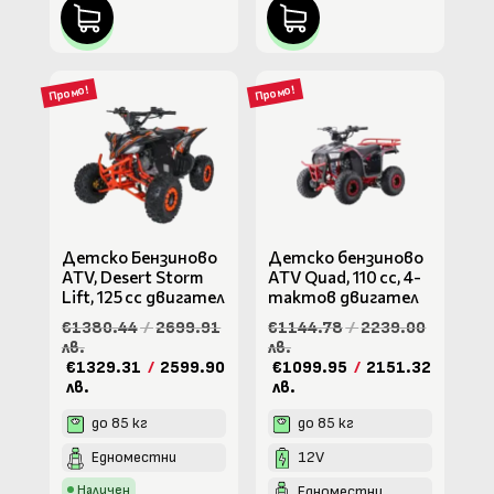
Промо!
Промо!
Детско Бензиново
Детско бензиново
ATV, Desert Storm
ATV Quad, 110 cc, 4-
Lift, 125 cc двигател
тактов двигател
€1380.44
/
2699.91
€1144.78
/
2239.00
лв.
лв.
€1329.31
/
2599.90
€1099.95
/
2151.32
лв.
лв.
до 85 кг
до 85 кг
Едноместни
12V
Наличен
Едноместни