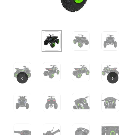
‹
‹
›
›