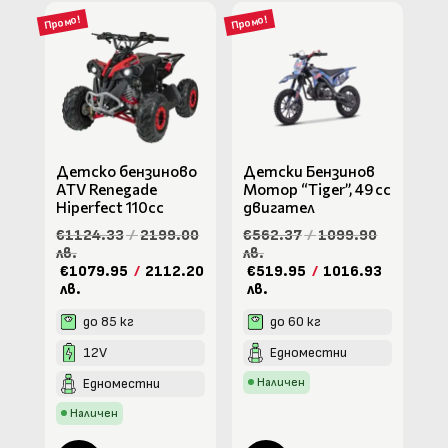
Промо!
Промо!
Детско бензиново
Детски Бензинов
ATV Renegade
Мотор “Tiger”, 49 cc
Hiperfect 110cc
двигател
€1124.33
/
2199.00
€562.37
/
1099.90
лв.
лв.
€1079.95
/
2112.20
€519.95
/
1016.93
лв.
лв.
до 85 кг
до 60 кг
12V
Едноместни
Едноместни
Наличен
Наличен