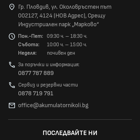
location_on
Гр. Пловдив, ул. Околовръстен път
002127, 4124 (НОВ Адрес), Срещу
Индустриален парк „Марково“
schedule
Пон.-Пет:
09:30 ч. – 18:30 ч.
Събота:
10:00 ч. – 15:00 ч.
Неделя:
почивен ден
phone
За поръчки и информация:
0877 787 889
phone
Сервиз и резервни части
0878 719 791
mail
office@akumulatorni
koli.bg
ПОСЛЕДВАЙТЕ НИ