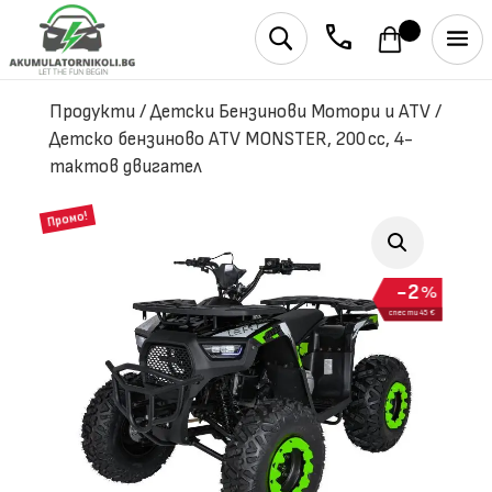
phone
U
Продукти
/
Детски Бензинови Мотори и ATV
/
Детско бензиново ATV MONSTER, 200 cc, 4-
тактов двигател
Промо!
2
%
спести 45 €