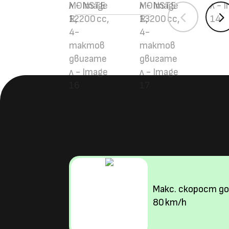
4
Макс. скорост до
80 km/h