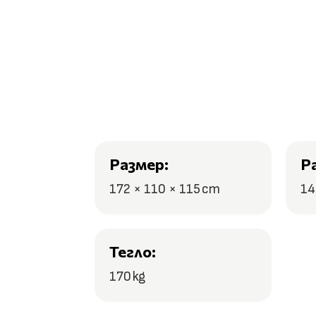
Размер:
Р
172 × 110 × 115 cm
14
Тегло:
170 kg