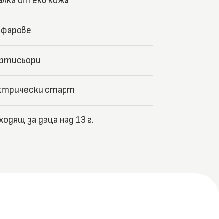
алка от еко кожа
 фарове
ртисьори
ктрически старт
ходящ за деца над 13 г.