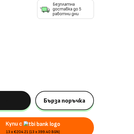
Безплатна
доставка до 5
работни дни
.
УПИ
Бърза поръчка
Купи с
13 x €204.21 (13 x 399.40 BGN)