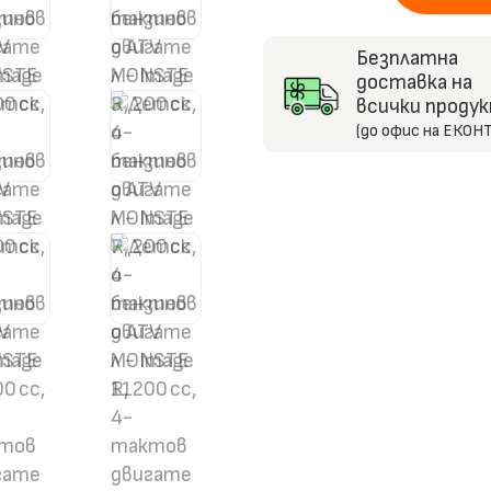
MONSTER,
200 cc,
Безплатна
4-
доставка на
тактов
всички проду
двигател
(до офис на ЕКОНТ