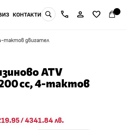
phone
person
favorite
ВИЗ
КОНТАКТИ
U
 4-тактов двигател
нзиново ATV
00 cc, 4-тактов
219.95
/
4341.84 лв.