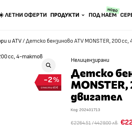
НОВО
☀️ ЛЕТНИ ОФЕРТИ
ПРОДУКТИ
ПОД НАЕМ
СЕР
ри и ATV
/
Детско бензиново ATV MONSTER, 200 cc,
Нелицензирани
Детско бе
2
%
MONSTER, 2
спести 45 €
двигател
Код:
202401713
€2
€2264.51
/
4429.00 лв.