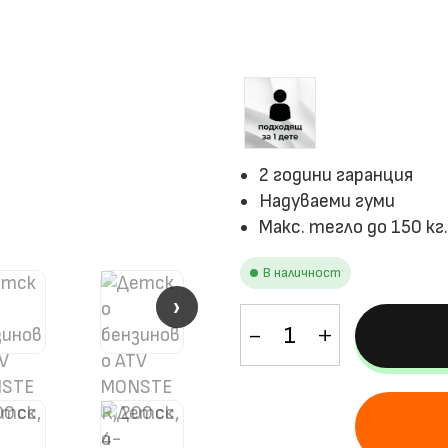
2 години гаранция
Надуваеми гуми
Макс. тегло до 150 кг
В наличност
›
›
количество
К
за
Детско
бензиново
ATV