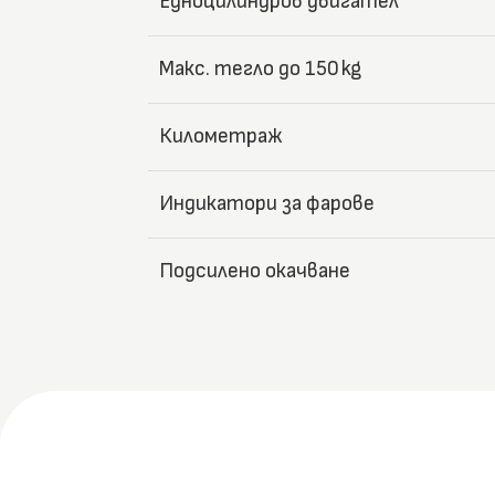
Едноцилиндров двигател
Макс. тегло до 150 kg
Километраж
Индикатори за фарове
Подсилено окачване