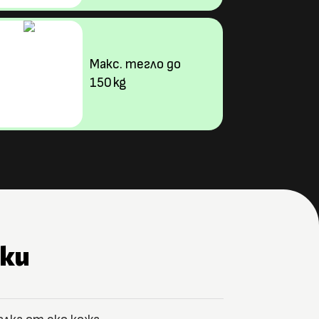
Макс. тегло до
150 kg
ки