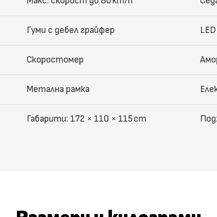
Макс. скорост до 80 km/h
Сед
Гуми с дебел грайфер
LED
Скоростомер
Амо
Метална рамка
Еле
Габарити: 172 × 110 × 115 cm
Под
Размери и килограми