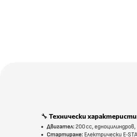
🔧
Технически характеристи
Двигател:
200 cc, едноцилиндров
Стартиране:
Електрически E‑STAR