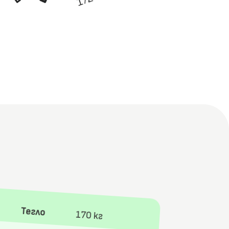
Тегло
170 кг