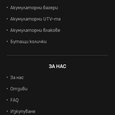
Акумулаторни багери
Акумулаторни UTV-та
Акумулаторни влакове
Бутащи колички
ЗА НАС
За нас
Отзиви
FAQ
Изкупуване