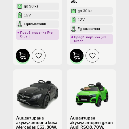
лв.
до 30 кг
до 30 кг
12V
12V
Едноместни
Едноместни
Предв. поръчка (Pre
Order)
Предв. поръчка (Pre
Order)
КУПИ
КУПИ
Лицензирана
Лицензиран
акумулаторна кола
акумулаторен джип
Mercedes C63, 80W,
Audi RSQ8, 70W,