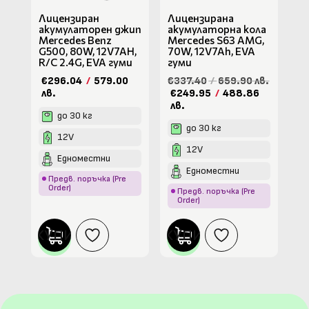
Лицензиран
Лицензирана
акумулаторен джип
акумулаторна кола
Mercedes Benz
Mercedes S63 AMG,
G500, 80W, 12V7AH,
70W, 12V7Ah, EVA
R/C 2.4G, EVA гуми
гуми
€296.04
/
579.00
€337.40
/
659.90 лв.
лв.
€249.95
/
488.86
лв.
до 30 кг
до 30 кг
12V
12V
Едноместни
Едноместни
Предв. поръчка (Pre
Order)
Предв. поръчка (Pre
Order)
КУПИ
КУПИ