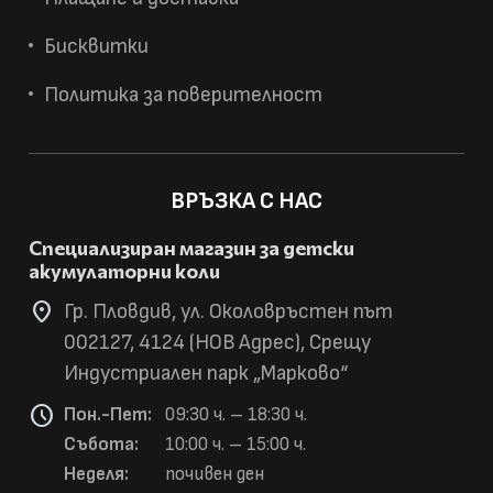
Бисквитки
Политика за поверителност
ВРЪЗКА С НАС
Специализиран магазин за детски
акумулаторни коли
location_on
Гр. Пловдив, ул. Околовръстен път
002127, 4124 (НОВ Адрес), Срещу
Индустриален парк „Марково“
schedule
Пон.-Пет:
09:30 ч. – 18:30 ч.
Събота:
10:00 ч. – 15:00 ч.
Неделя:
почивен ден