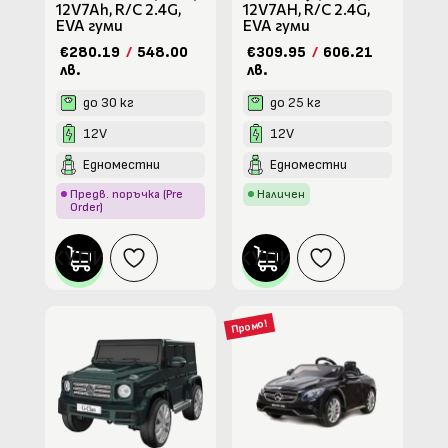
12V7Ah, R/C 2.4G,
12V7AH, R/C 2.4G,
EVA гуми
EVA гуми
€280.19
/
548.00
€309.95
/
606.21
лв.
лв.
до 30 кг
до 25 кг
12V
12V
Едноместни
Едноместни
Предв. поръчка (Pre
Наличен
Order)
КУПИ
КУПИ
Промо!