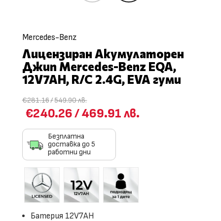
Mercedes-Benz
Лицензиран Aкумулаторен
Джип Mercedes-Benz EQA,
12V7AH, R/C 2.4G, EVA гуми
€281.16
/
549.90 лв.
€240.26
/
469.91 лв.
Безплатна
доставка до 5
работни дни
Батерия 12V7AH