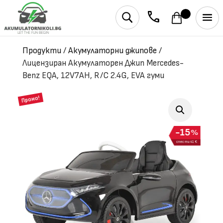
phone
U
Продукти
/
Акумулаторни джипове
/
Лицензиран Aкумулаторен Джип Mercedes-
Benz EQA, 12V7AH, R/C 2.4G, EVA гуми
Промо!
15
%
спести 41 €