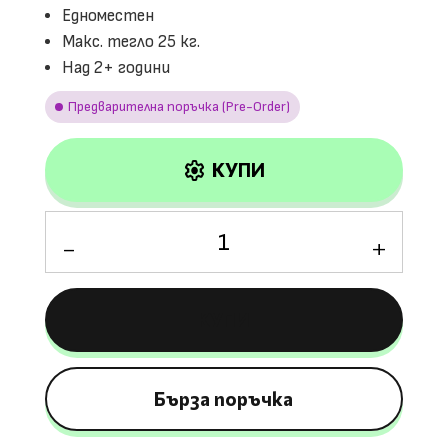
Едноместен
Макс. тегло 25 кг.
Над 2+ години
Предварителна поръчка (Pre-Order)
settings
КУПИ
количество
за
Лицензиран
Aкумулаторен
КУПИ
Джип
Mercedes-
Benz
EQA,
Бърза поръчка
12V7AH,
R/C