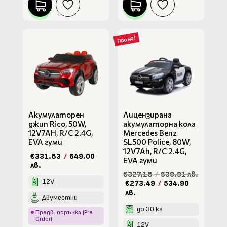
Промо!
Акумулаторен
Лицензирана
джип Rico, 50W,
акумулаторна кола
12V7AH, R/C 2.4G,
Mercedes Benz
EVA гуми
SL500 Police, 80W,
12V7Ah, R/C 2.4G,
€331.83
/
649.00
EVA гуми
лв.
€327.18
/
639.91 лв.
12V
€273.49
/
534.90
лв.
Двуместни
до 30 кг
Предв. поръчка (Pre
Order)
12V