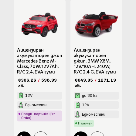
Лицензиран
Лицензиран
акумулаторен джип
акумулаторен
Mercedes Benz M-
джип, BMW X6M,
Class, 70W, 12V7Ah,
12V/10AH, 240W,
R/C 2.4, EVA гуми
R/C 2.4 G, EVA гуми
€306.26
/
598.99
€649.95
/
1271.19
лв.
лв.
12V
до 80 кг
Едноместни
12V
Предв. поръчка (Pre
Едноместни
Order)
Наличен