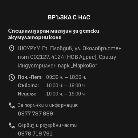
ВРЪЗКА С НАС
Специализиран магазин за детски
акумулаторни коли
location_on
ШОУРУМ Гр. Пловдив, ул. Околовръстен
път 002127, 4124 (НОВ Адрес), Срещу
Индустриален парк „Марково“
schedule
Пон.-Пет:
09:30 ч. – 18:30 ч.
Събота:
10:00 ч. – 18:00 ч.
Неделя:
10:00 ч. – 15:00 ч.
phone
За поръчки и информация:
0877 787 889
phone
Сервиз и резервни части
0878 719 791