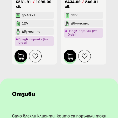
€561.91
/
1099.00
€434.09
/
849.01
лв.
лв.
до 40 кг
12V
12V
Двуместни
Двуместни
Предв. поръчка (Pre
Order)
Предв. поръчка (Pre
Order)
Отзиви
Само влезли клиенти, които са поръчали този