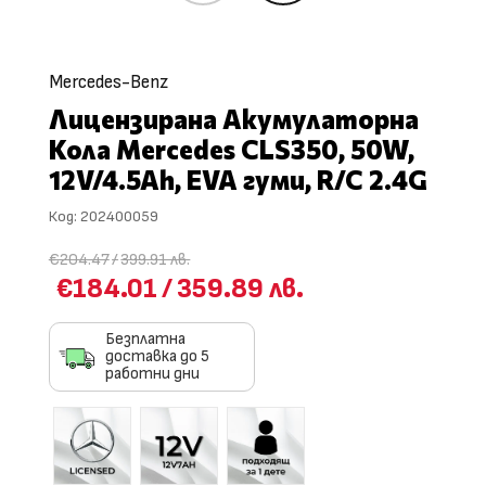
Mercedes-Benz
Лицензирана Акумулаторна
Кола Mercedes CLS350, 50W,
12V/4.5Ah, EVA гуми, R/C 2.4G
Код:
202400059
€204.47
/
399.91 лв.
€184.01
/
359.89 лв.
Безплатна
доставка до 5
работни дни