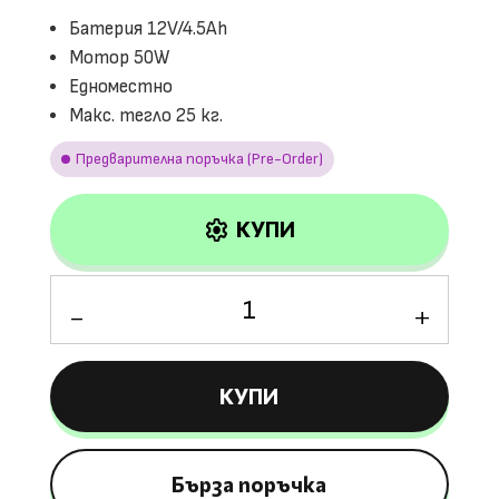
Батерия 12V/4.5Ah
Мотор 50W
Едноместно
Макс. тегло 25 кг.
Предварителна поръчка (Pre-Order)
settings
КУПИ
количество
за
Лицензирана
Акумулаторна
КУПИ
Кола
Mercedes
CLS350,
50W,
Бърза поръчка