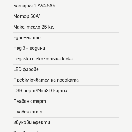
Батерия 12V/4.5Ah
Мотор 50W
Макс. тегло 25 кг.
Едноместно
Над 3+ години
Седалка с екологична кожа
LED фарове
Превключвател на посоката
USB порт/MiniSD карта
Плавен старт
Плавен стоп
Звукови ефекти