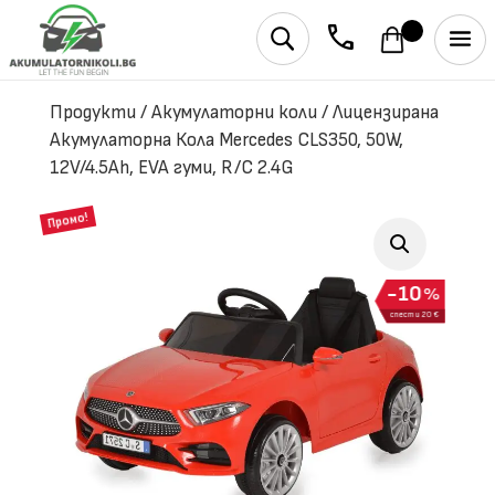
phone
U
Продукти
/
Акумулаторни коли
/
Лицензирана
Акумулаторна Кола Mercedes CLS350, 50W,
12V/4.5Ah, EVA гуми, R/C 2.4G
Промо!
10
%
спести 20 €