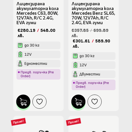
Лицензирана
Лицензирана
акумулаторна кола
акумулаторна кола
Mercedes C63, 80W,
Mercedes Benz SL65,
12V7Ah, R/C 2.4G,
70W, 12V7Ah, R/C
EVA гуми
2.4G, EVA гуми
€280.19
/
548.00
€357.85
/
699.89
лв.
лв.
€301.61
/
589.90
до 30 кг
лв.
12V
до 30 кг
Едноместни
12V
Предв. поръчка (Pre
Двуместни
Order)
Предв. поръчка (Pre
Order)
КУПИ
КУПИ
Промо!
Промо!