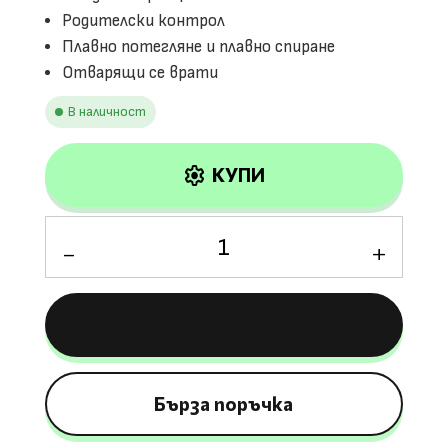
Родителски контрол
Плавно потегляне и плавно спиране
Отварящи се врати
В наличност
settings
КУПИ
количество
за
Лицензирана
Акумулаторна
КУПИ
Кола
Toyota
Supra
GR
Бърза поръчка
12V/7Ah,