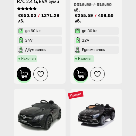
R/C 2.4 G, EVA гуми
€316.95
/
619.90
лв.
Оценено на
€650.00
/
1271.29
€255.59
/
499.89
5.00
лв.
лв.
от 5
до 60 кг
до 30 кг
24V
12V
Двуместни
Едноместни
Наличен
Наличен
КУПИ
КУПИ
Промо!