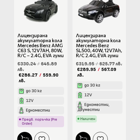
Лицензирана
Лицензирана
акумулаторна кола
акумулаторна кола
Mercedes Benz AMG
Mercedes Benz
C63 S, 12V7AH, 80W,
SL500, 40W, 12V7Ah,
R/C – 2.4G, EVA гуми
R/C 2.4G, EVA гуми
€330.24
/
645.89
€319.95
/
625.77 лв.
лв.
€289.95
/
567.09
€286.27
/
559.90
лв.
лв.
до 30 кг
до 30 кг
12V
12V
Едноместни,
Двуместни
Едноместни
Наличен
Предв. поръчка (Pre
Order)
КУПИ
КУПИ