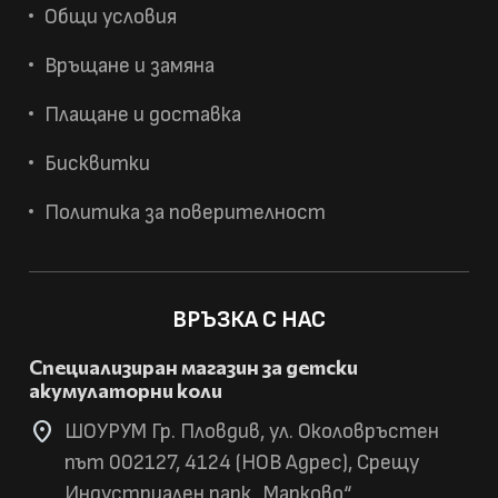
Общи условия
Връщане и замяна
Плащане и доставка
Бисквитки
Политика за поверителност
ВРЪЗКА С НАС
Специализиран магазин за детски
акумулаторни коли
location_on
ШОУРУМ Гр. Пловдив, ул. Околовръстен
път 002127, 4124 (НОВ Адрес), Срещу
Индустриален парк „Марково“