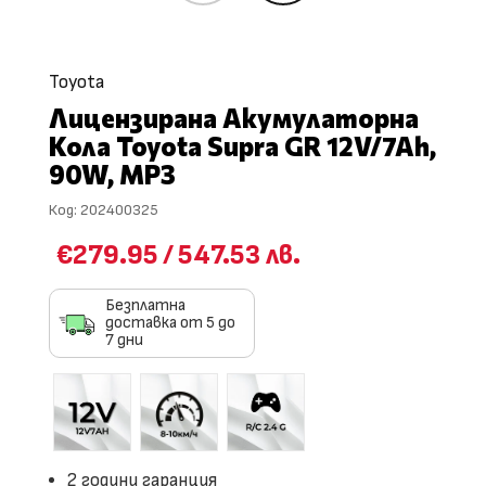
Toyota
Лицензирана Акумулаторна
Кола Toyota Supra GR 12V/7Ah,
90W, MP3
Код:
202400325
€279.95
/
547.53 лв.
Безплатна
доставка от 5 до
7 дни
2 години гаранция