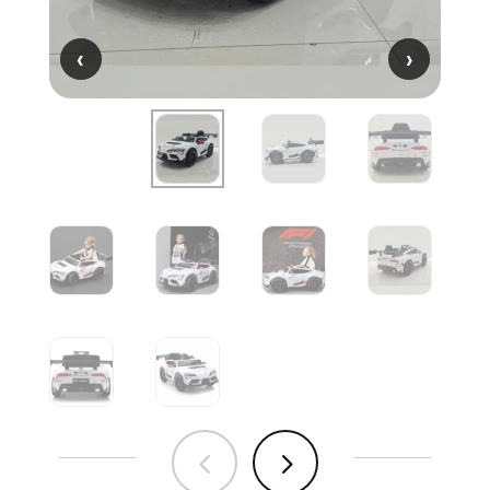
‹
‹
›
›
4
5