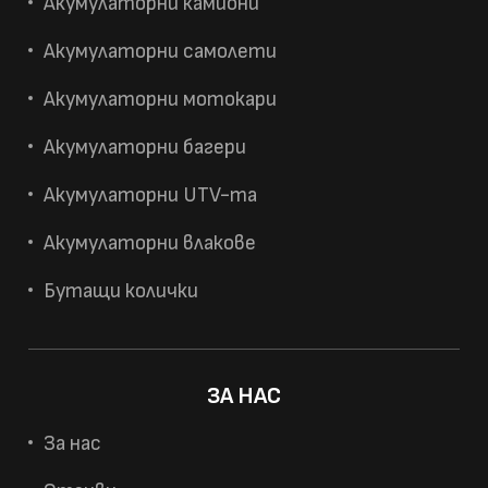
Акумулаторни камиони
Акумулаторни самолети
Акумулаторни мотокари
Акумулаторни багери
Акумулаторни UTV-та
Акумулаторни влакове
Бутащи колички
ЗА НАС
За нас